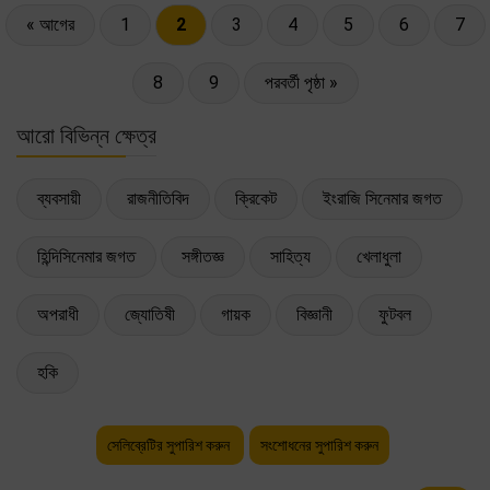
« আগের
1
2
3
4
5
6
7
8
9
পরবর্তী পৃষ্ঠা »
আরো বিভিন্ন ক্ষেত্র
ব্যবসায়ী
রাজনীতিবিদ
ক্রিকেট
ইংরাজি সিনেমার জগত
হিন্দিসিনেমার জগত
সঙ্গীতজ্ঞ
সাহিত্য
খেলাধুলা
অপরাধী
জ্যোতিষী
গায়ক
বিজ্ঞানী
ফুটবল
হকি
সেলিব্রেটির সুপারিশ করুন
সংশোধনের সুপারিশ করুন