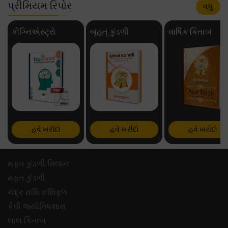
પ્રીમિયમ રિપોર
વધુ
કોગ્નિએસ્ટ્રો
બૃહત્ કુંડળી
વાર્ષિક કિતાબ
હવે ખરીદો
હવે ખરીદો
હવે ખરીદો
મફ્ત કુંડળી મિલાન
મફ્ત કુંડળી
ચંદ્ર રાશિ રાશિફળ
કેપી જ્યોતિષશાસ
લાલ કિતાબ