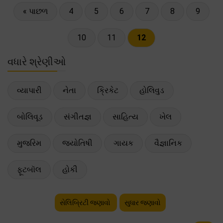
« પાછળ
4
5
6
7
8
9
10
11
12
વધારે શ્રેણીઓ
વ્યાપારી
નેતા
ક્રિકેટ
હોલિવુડ
બોલિવૂડ
સંગીતજ્ઞ
સાહિત્ય
ખેલ
મુજરિમ
જ્યોતિષી
ગાયક
વૈજ્ઞાનિક
ફૂટબૉલ
હોકી
સેલિબ્રિટી જણાવો
સુધાર જણાવો