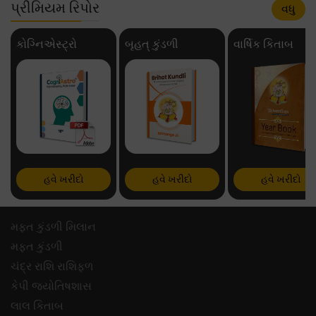
પ્રીમિયમ રિપોર
વધુ
કોગ્નિએસ્ટ્રો
બૃહત્ કુંડળી
વાર્ષિક કિતાબ
હવે ખરીદો
હવે ખરીદો
હવે ખરીદો
મફ્ત કુંડળી મિલાન
મફ્ત કુંડળી
ચંદ્ર રાશિ રાશિફળ
કેપી જ્યોતિષશાસ
લાલ કિતાબ