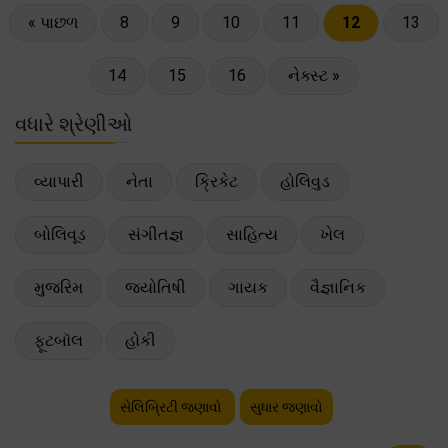
« પાછળ
8
9
10
11
12
13
14
15
16
નેક્સ્ટ »
વધારે શ્રેણીઓ
વ્યાપારી
નેતા
ક્રિકેટ
હોલિવુડ
બોલિવૂડ
સંગીતજ્ઞ
સાહિત્ય
ખેલ
મુજરિમ
જ્યોતિષી
ગાયક
વૈજ્ઞાનિક
ફૂટબૉલ
હોકી
સેલિબ્રિટી જણાવો
સુધાર જણાવો