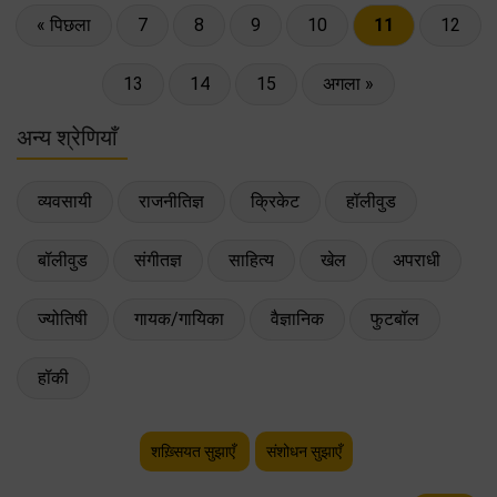
« पिछला
7
8
9
10
11
12
13
14
15
अगला »
अन्य श्रेणियाँ
व्यवसायी
राजनीतिज्ञ
क्रिकेट
हॉलीवुड
बॉलीवुड
संगीतज्ञ
साहित्य
खेल
अपराधी
ज्योतिषी
गायक/गायिका
वैज्ञानिक
फुटबॉल
हॉकी
शख़्सियत सुझाएँ
संशोधन सुझाएँ