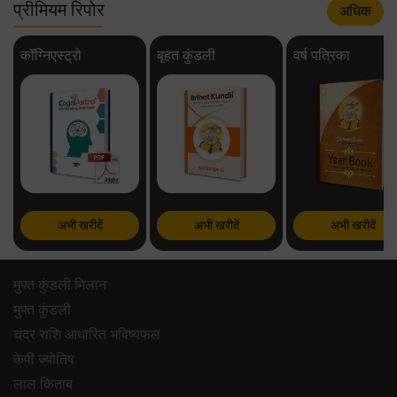
प्रीमियम रिपोर
अधिक
कॉग्निएस्ट्रो
बृहत कुंडली
वर्ष पत्रिका
अभी खरीदें
अभी खरीदें
अभी खरीदें
मुफ्त कुंडली मिलान
मुफ्त कुंडली
चंद्र राशि आधारित भविष्यफल
केपी ज्योतिष
लाल किताब