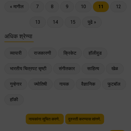
« मागील
7
8
9
10
11
12
13
14
15
पुढे »
अधिक श्रेण्या
व्यापारी
राजकारणी
क्रिकेट
हॉलीवुड
भारतीय चित्रपट सृष्टी
संगीतकार
साहित्य
खेळ
गुन्हेगार
ज्योतिषी
गायक
वैज्ञानिक
फुटबॉल
हॉकी
नायकांना सूचित करणे.
दुरुस्ती करण्यास सांगणे.