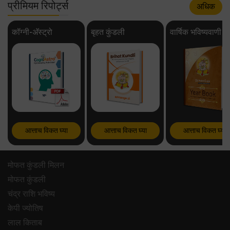
प्रीमियम रिपोर्ट्स
अधिक
कॉग्नी-अ‍ॅस्ट्रो
बृहत कुंडली
वार्षिक भविष्यवाणी
आत्ताच विकत घ्या
आत्ताच विकत घ्या
आत्ताच विकत घ्या
मोफत कुंडली मिलन
मोफत कुंडली
चंद्र राशि भविष्य
केपी ज्योतिष
लाल किताब