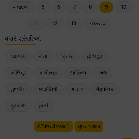
« પાછળ
5
6
7
8
9
10
11
12
13
નેક્સ્ટ »
વધારે શ્રેણીઓ
વ્યાપારી
નેતા
ક્રિકેટ
હોલિવુડ
બોલિવૂડ
સંગીતજ્ઞ
સાહિત્ય
ખેલ
મુજરિમ
જ્યોતિષી
ગાયક
વૈજ્ઞાનિક
ફૂટબૉલ
હોકી
સેલિબ્રિટી જણાવો
સુધાર જણાવો