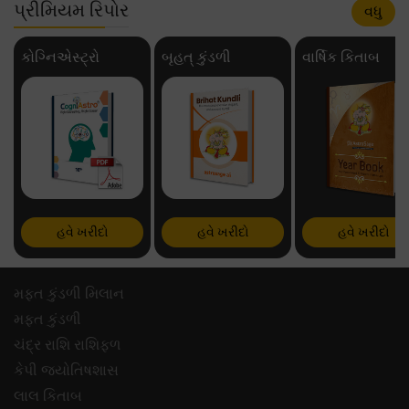
પ્રીમિયમ રિપોર
વધુ
કોગ્નિએસ્ટ્રો
બૃહત્ કુંડળી
વાર્ષિક કિતાબ
હવે ખરીદો
હવે ખરીદો
હવે ખરીદો
મફ્ત કુંડળી મિલાન
મફ્ત કુંડળી
ચંદ્ર રાશિ રાશિફળ
કેપી જ્યોતિષશાસ
લાલ કિતાબ