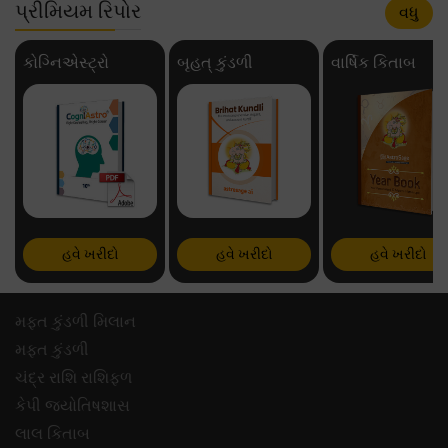
પ્રીમિયમ રિપોર
વધુ
કોગ્નિએસ્ટ્રો
બૃહત્ કુંડળી
વાર્ષિક કિતાબ
હવે ખરીદો
હવે ખરીદો
હવે ખરીદો
મફ્ત કુંડળી મિલાન
મફ્ત કુંડળી
ચંદ્ર રાશિ રાશિફળ
કેપી જ્યોતિષશાસ
લાલ કિતાબ