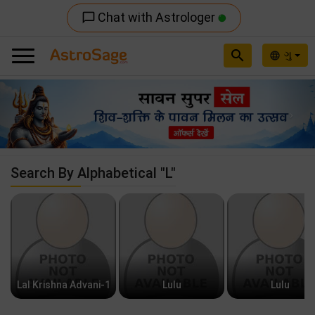
Chat with Astrologer
chat_bubble_outline
search
ગુ
language
Previous
Nex
Search By Alphabetical "L"
Lal Krishna Advani-1
Lulu
Lulu