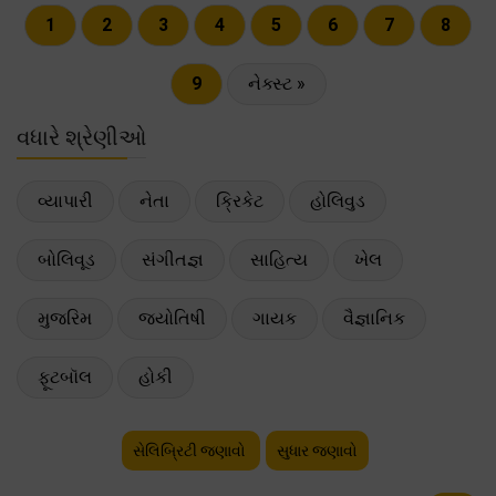
1
2
3
4
5
6
7
8
9
નેક્સ્ટ »
વધારે શ્રેણીઓ
વ્યાપારી
નેતા
ક્રિકેટ
હોલિવુડ
બોલિવૂડ
સંગીતજ્ઞ
સાહિત્ય
ખેલ
મુજરિમ
જ્યોતિષી
ગાયક
વૈજ્ઞાનિક
ફૂટબૉલ
હોકી
સેલિબ્રિટી જણાવો
સુધાર જણાવો