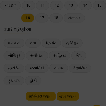
« પાછળ
10
11
12
13
14
15
16
17
18
નેક્સ્ટ »
વધારે શ્રેણીઓ
વ્યાપારી
નેતા
ક્રિકેટ
હોલિવુડ
બોલિવૂડ
સંગીતજ્ઞ
સાહિત્ય
ખેલ
મુજરિમ
જ્યોતિષી
ગાયક
વૈજ્ઞાનિક
ફૂટબૉલ
હોકી
સેલિબ્રિટી જણાવો
સુધાર જણાવો