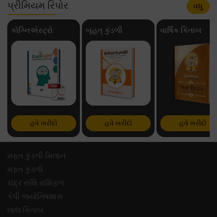
પ્રીમિયમ રિપોર
વધુ
કોગ્નિએસ્ટ્રો
બૃહત્ કુંડળી
વાર્ષિક કિતાબ
હવે ખરીદો
હવે ખરીદો
હવે ખરીદો
મફ્ત કુંડળી મિલાન
મફ્ત કુંડળી
ચંદ્ર રાશિ રાશિફળ
કેપી જ્યોતિષશાસ
લાલ કિતાબ