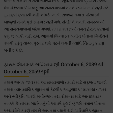
પરિસ્થિતિને શાંતિ તથા સમજદારીથી સૂલઝાવવાનો પ્રયાસ કરજો
કેમ કે ઉતાવળિયાપણું આ સમયગાળમાં તમને જરાય મદદ નહીં કરે.
મુસાફરી ફળદાયી નહીં નીવડે, આથી ટાળજો. તમારા પરિવારની
બાજુથી તમને પૂરો સહકાર નહીં મળે. સંતતિને લગતી સમસ્યાઓ
આ સમયગાળામાં જોવા મળશે. તમારા શત્રુઓ તમને હેરાન કરવામાં
કશું જ બાકી નહીં રાખે. આવામાં બિન્ધાસ્ત બનીને પોતાના નિર્ણયને
વળગી રહેવું યોગ્ય પુરવાર થશે. પેટને લગતી વ્યાધિ ચિંતાનું કારણ
બની શકે છે.
ફારુક શેખ માટે ભવિષ્યવાણી October 6, 2039 થી
October 6, 2059 સુધી
તમામ આવક જાવકમાં આ સમયગાળો તમારી માટે સફળતા લાવશે.
તમારા વ્યાવસાયિક જીવનમાં કેટલીક આહલાદક પરાકાષ્ઠા વળતર
અને સ્વીકૃતિ લાવશે. મનોરંજન તથા રોમાન્સ માટે આનંદદાયક
તબક્કો છે. તમારા ભાઈ-બહેનો આ વર્ષે ફૂલશે-ફળશે. તમારા પોતાના
પ્રયાસોને કારણે તમારી આવકમાં વધારો થશે. પારિવારિક જીવન