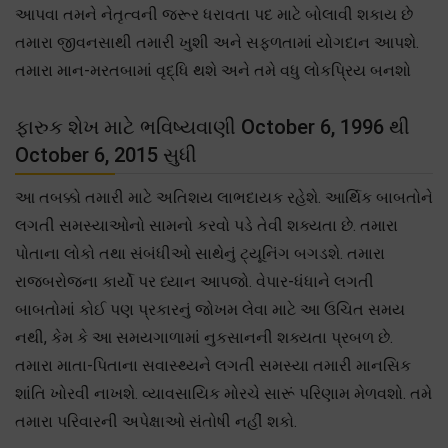
આપવા તમને નેતૃત્વની જરૂર ધરાવતા પદ માટે બોલાવી શકાય છે
તમારા જીવનસાથી તમારી ખુશી અને સફળતામાં યોગદાન આપશે.
તમારા માન-મરતબામાં વૃદ્ધિ થશે અને તમે વધુ લોકપ્રિય બનશો
ફારુક શેખ માટે ભવિષ્યવાણી October 6, 1996 થી
October 6, 2015 સુધી
આ તબક્કો તમારી માટે અતિશય લાભદાયક રહેશે. આર્થિક બાબતોને
લગતી સમસ્યાઓનો સામનો કરવો પડે તેવી શક્યતા છે. તમારા
પોતાના લોકો તથા સંબંધીઓ સાથેનું ટ્યૂનિંગ બગડશે. તમારા
રાજબરોજના કાર્યો પર ધ્યાન આપજો. વેપાર-ધંધાને લગતી
બાબતોમાં કોઈ પણ પ્રકારનું જોખમ લેવા માટે આ ઉચિત સમય
નથી, કેમ કે આ સમયગાળામાં નુકસાનની શક્યતા પ્રબળ છે.
તમારા માતા-પિતાના સવાસ્થ્યને લગતી સમસ્યા તમારી માનસિક
શાંતિ ખોરવી નાખશે. વ્યાવસાયિક મોરચે સારૂં પરિણામ મેળવશો. તમે
તમારા પરિવારની અપેક્ષાઓ સંતોષી નહીં શકો.