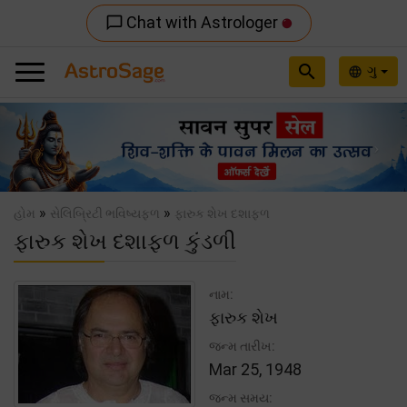
Chat with Astrologer
chat_bubble_outline
search
ગુ
language
Previous
Nex
»
»
હોમ
સેલિબ્રિટી ભવિષ્યફળ
ફારુક શેખ દશાફળ
ફારુક શેખ દશાફળ કુંડળી
નામ:
ફારુક શેખ
જન્મ તારીખ:
Mar 25, 1948
જન્મ સમય: