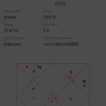
12:0:0
જન્મનું સ્થળ:
રેખાંશ:
Amroli
72 E 51
અક્ષાંશ:
ટાઈમઝોન:
21 N 13
5.5
માહિતી સ્ત્રોત્ર:
એસ્ટ્રોસેજ મૂલ્યાંકન:
Unknown
ખરાબ જાણકારી(DD)