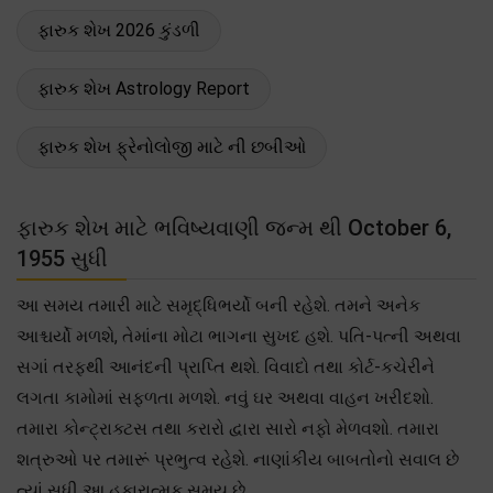
ફારુક શેખ 2026 કુંડળી
ફારુક શેખ Astrology Report
ફારુક શેખ ફ્રેનોલોજી માટે ની છબીઓ
ફારુક શેખ માટે ભવિષ્યવાણી જન્મ થી October 6,
1955 સુધી
આ સમય તમારી માટે સમૃદ્ધિભર્યો બની રહેશે. તમને અનેક
આશ્ચર્યો મળશે, તેમાંના મોટા ભાગના સુખદ હશે. પતિ-પત્ની અથવા
સગાં તરફથી આનંદની પ્રાપ્તિ થશે. વિવાદો તથા કોર્ટ-કચેરીને
લગતા કામોમાં સફળતા મળશે. નવું ઘર અથવા વાહન ખરીદશો.
તમારા કોન્ટ્રાક્ટસ તથા કરારો દ્વારા સારો નફો મેળવશો. તમારા
શત્રુઓ પર તમારૂં પ્રભુત્વ રહેશે. નાણાંકીય બાબતોનો સવાલ છે
ત્યાં સુધી આ હકારાત્મક સમય છે.