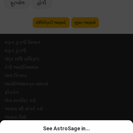
ફૂટબૉલ
હોકી
સેલિબ્રિટી જણાવો
સુધાર જણાવો
મફ્ત કુંડળી મિલાન
મફ્ત કુંડળી
ચંદ્ર રાશિ રાશિફળ
કેપી જ્યોતિષશાસ
લાલ કિતાબ
જ્યોતિષશાસ્ત્ર સાધનો
ફીડબેક
લેખ સબમિટ કરો
અમારા થી સંપર્ક કરો
અમારા વિશે
ચુકવણી
See AstroSage in...