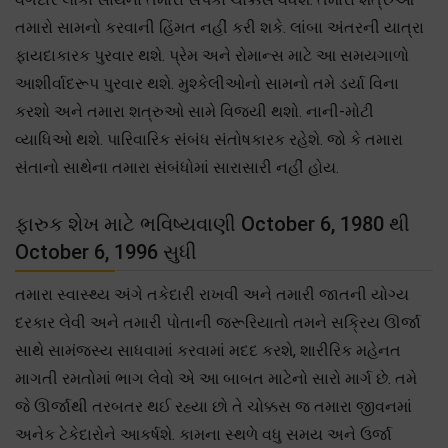
તમારો સામનો કરવાની હિંમત નહીં કરી શકે. લાંબા અંતરની યાત્રા
ફાયદાકારક પુરવાર થશે. પ્રેમ અને રોમાન્સ માટે આ સમયગાળો
આશીર્વાદરૂપ પુરવાર થશે. મુશ્કેલીઓનો સામનો તમે ડર્યા વિના
કરશો અને તમારા શત્રુઓ સામે વિજયી થશો. નાની-મોટી
વ્યાધિઓ થશે. પારિવારિક સંબંધ સંતોષકારક રહેશે. જો કે તમારા
સંતાનો સાથેના તમારા સંબંધોમાં સારાસારી નહીં હોય.
ફારુક શેખ માટે ભવિષ્યવાણી October 6, 1980 થી
October 6, 1996 સુધી
તમારા સ્વાસ્થ્ય અંગે તકેદારી રાખવી અને તમારી જાતની યોગ્ય
દરકાર લેવી અને તમારી પોતાની જરૂરિયાતો તમને સક્રિય ઊર્જા
સાથે સામંજસ્ય સાધવામાં કરવામાં મદદ કરશે, શારીરિક મહેનત
માગતી રમતોમાં ભાગ લેવો એ આ બાબત માટેનો સારો માર્ગ છે. તમે
જે ઊર્જાથી તરબતર થઈ રહ્યા છો તે ચોક્કસ જ તમારા જીવનમાં
અનેક ટેકેદારોને આકર્ષશે. કામના સ્થળે વધુ સમય અને ઉર્જા