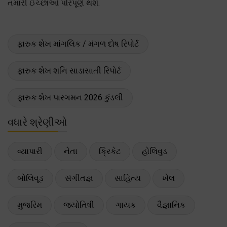
તમારી ઈચ્છાઓ પરિપૂર્ણ થશે.
ફારુક શેખ માંગલિક / મંગળ દોષ રિપોર્ટ
ફારુક શેખ શનિ સાડાસાતી રિપોર્ટ
ફારુક શેખ પારગમન 2026 કુંડલી
વધારે શ્રેણીઓ
વ્યાપારી
નેતા
ક્રિકેટ
હોલિવુડ
બોલિવૂડ
સંગીતજ્ઞ
સાહિત્ય
ખેલ
મુજરિમ
જ્યોતિષી
ગાયક
વૈજ્ઞાનિક