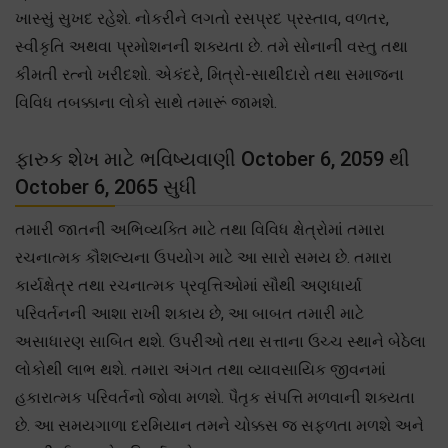
ખાસ્સું સુખદ રહેશે. નોકરીને લગતો રસપ્રદ પ્રસ્તાવ, વળતર,
સ્વીકૃતિ અથવા પ્રમોશનની શક્યતા છે. તમે સોનાની વસ્તુ તથા
કીમતી રત્નો ખરીદશો. એકંદરે, મિત્રો-સાથીદારો તથા સમાજના
વિવિધ તબક્કાના લોકો સાથે તમારૂં જામશે.
ફારુક શેખ માટે ભવિષ્યવાણી October 6, 2059 થી
October 6, 2065 સુધી
તમારી જાતની અભિવ્યક્તિ માટે તથા વિવિધ ક્ષેત્રોમાં તમારા
રચનાત્મક કૌશલ્યના ઉપયોગ માટે આ સારો સમય છે. તમારા
કાર્યક્ષેત્ર તથા રચનાત્મક પ્રવૃત્તિઓમાં સૌથી અણધાર્યા
પરિવર્તનની આશા રાખી શકાય છે, આ બાબત તમારી માટે
અસાધારણ સાબિત થશે. ઉપરીઓ તથા સત્તાના ઉચ્ચ સ્થાને બેઠેલા
લોકોથી લાભ થશે. તમારા અંગત તથા વ્યાવસાયિક જીવનમાં
હકારાત્મક પરિવર્તનો જોવા મળશે. પૈતૃક સંપત્તિ મળવાની શક્યતા
છે. આ સમયગાળા દરમિયાન તમને ચોક્કસ જ સફળતા મળશે અને