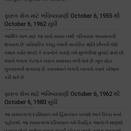
ફારુક શેખ માટે ભવિષ્યવાણી October 6, 1955 થી
October 6, 1962 સુધી
આર્થિક લાભ માટે આ સારો સમય નથી. પરિવારમાં અવસાનની
શક્યતા છે. પારિવારિક કલહ તમારી માનસિક શાંતિ છીનવી લેશે.
તમારા કઠોર શબ્દો કે વચનોને કારણે તમે મુશ્કેલીમાં મુકાઈ શકો છો.
ધંધાને લગતા કેટલાક ખરાબ સમાચાર મળી શકે છે. ખૂબ મોટા
નુકસાનની શક્યતા છે. સ્વાસ્થ્યને લગતી બાબતો તમને પરેશાન
કરી શકે છે.
ફારુક શેખ માટે ભવિષ્યવાણી October 6, 1962 થી
October 6, 1980 સુધી
આ સમયગાળા દરમિયાન તમે હિંમતવાન બનશો અને ઉચ્ચ સ્તરે
પહોંચશો. આ સમયગાળા દરિમયાન તમે વૈવાહિક આનંદને માણશો.
વગદાર લોકો સાથેના તમારા સંપર્કો ચોક્કસ વધશે. તમારા શત્રુઓ