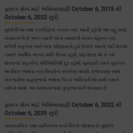
ફારુક શેખ માટે ભવિષ્યવાણી October 6, 2015 થી
October 6, 2032 સુધી
મુશ્કેલીઓ તથા તકલીફોના તબક્કા બાદ આવી રહેલો આ બહુ સારો
સમયગાળો છે અને તમારી લાંબા સમયની સખત મહેનત બાદ
મળેલી સફળતા અને તેના પરિણામનો હવે નિરાંતે આનંદ લઈ શકશો.
તમારૂં આર્થિક ભાગ્ય અતિ ઉત્તમ રહેશે, પણ શરત એ કે તમે
શંકાસ્પદ સટ્ટાકીય પરિસ્થિતિથી દૂર રહેશો. મુસાફરી તમને સુસંગત
ભાગીદાર અથવા નવા મિત્રોના સંપર્કમાં લાવશે. રાજકારણ સાથ
સંકળાયેલા મહાનુભાવો અથવા ઉચ્ચ અધિકારીઓ સાથે તમારો
ઘરોબો વધશે. આ સમયગાળામાં પુત્રજન્મની શક્યતા છે.
ફારુક શેખ માટે ભવિષ્યવાણી October 6, 2032 થી
October 6, 2039 સુધી
વ્યાવસાયિક તથા વ્યક્તિગત સ્તરે વિઘ્નો જોવાય છે. મુશ્કેલ