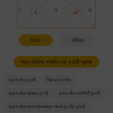
ઉત્તર
દક્ષિણ
ફારુક શેખ કુંડળી
વિશે ફારુક શેખ
ફારુક શેખ પ્રણય કુંડળી
ફારુક શેખ કારકિર્દી કુંડળી
ફારુક શેખ જન્મ જન્માક્ષર/ જન્મ કુંડળી/ કુંડળી