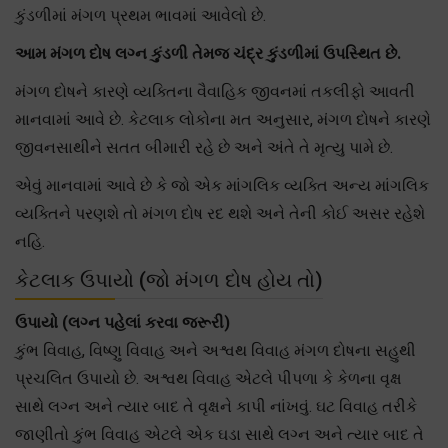
કુંડળીમાં મંગળ પ્રથમ ભાવમાં આવેલો છે.
આમ મંગળ દોષ લગ્ન કુંડળી તેમજ ચંદ્ર કુંડળીમાં ઉપસ્થિત છે.
મંગળ દોષને કારણે વ્યક્તિના વૈવાહિક જીવનમાં તકલીફો આવતી
માનવામાં આવે છે. કેટલાક લોકોના મત અનુસાર, મંગળ દોષને કારણે
જીવનસાથીને સતત બીમારી રહે છે અને અંતે તે મૃત્યુ પામે છે.
એવું માનવામાં આવે છે કે જો એક માંગલિક વ્યક્તિ અન્ય માંગલિક
વ્યક્તિને પરણશે તો મંગળ દોષ રદ થશે અને તેની કોઈ અસર રહેશે
નહિ.
કેટલાક ઉપાયો (જો મંગળ દોષ હોય તો)
ઉપાયો (લગ્ન પહેલાં કરવા જરૂરી)
કુંભ વિવાહ, વિષ્ણુ વિવાહ અને અશ્વથ વિવાહ મંગળ દોષના સહુથી
પ્રચલિત ઉપાયો છે. અશ્વથ વિવાહ એટલે પીપળા કે કેળના વૃક્ષ
સાથે લગ્ન અને ત્યાર બાદ તે વૃક્ષને કાપી નાંખવું. ઘટ વિવાહ તરીકે
જાણીતો કુંભ વિવાહ એટલે એક ઘડા સાથે લગ્ન અને ત્યાર બાદ તે