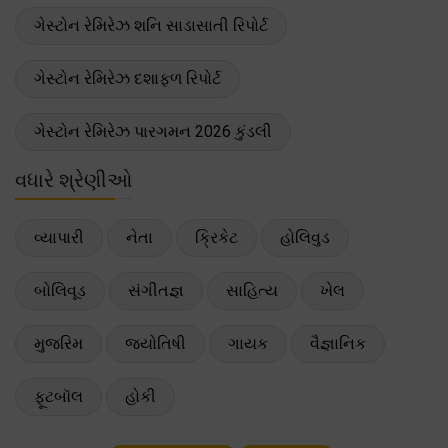
ગેસ્ટોન રેમિરેઝ શનિ સાડાસાતી રિપોર્ટ
ગેસ્ટોન રેમિરેઝ દશાફળ રિપોર્ટ
ગેસ્ટોન રેમિરેઝ પારગમન 2026 કુંડલી
વધારે શ્રેણીઓ
વ્યાપારી
નેતા
ક્રિકેટ
હોલિવુડ
બોલિવૂડ
સંગીતજ્ઞ
સાહિત્ય
ખેલ
મુજરિમ
જ્યોતિષી
ગાયક
વૈજ્ઞાનિક
ફૂટબૉલ
હોકી