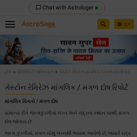
Chat with Astrologer
chat_bubble_outline
search
ગુ
language
Previous
Nex
»
»
હોમ
સેલિબ્રિટી ભવિષ્યફળ
ગેસ્ટોન રેમિરેઝ માંગલિક / મંગળ દોષ રિપોર્ટ
ગેસ્ટોન રેમિરેઝ માંગલિક / મંગળ દોષ રિપોર્ટ
માંગલિક વિગતો / મંગળ દોષ
સમાન્ય રીતે જન્મકુંડળીમાં લગ્ન અને ચંદ્રના સ્થાન પરથી મંગળ
દોષ જોવાય છે.
જન્મ કુંડળીમાં, મંગળ ચોથું લગ્નથી ભાવમાં આવેલો છે, જયારે ચંદ્ર