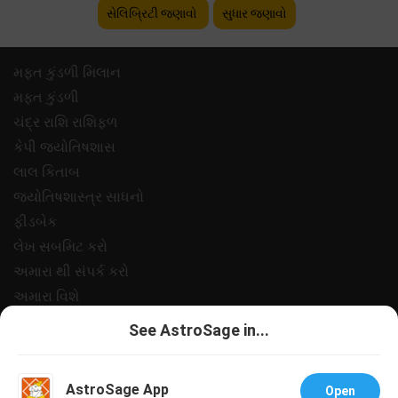
સેલિબ્રિટી જણાવો
સુધાર જણાવો
મફ્ત કુંડળી મિલાન
મફ્ત કુંડળી
ચંદ્ર રાશિ રાશિફળ
કેપી જ્યોતિષશાસ
લાલ કિતાબ
જ્યોતિષશાસ્ત્ર સાધનો
ફીડબેક
લેખ સબમિટ કરો
અમારા થી સંપર્ક કરો
અમારા વિશે
ચુકવણી
See AstroSage in...
ગોપનીયતા નીત
નિયમો અને શરતો
AstroSage App
Open
સપોર