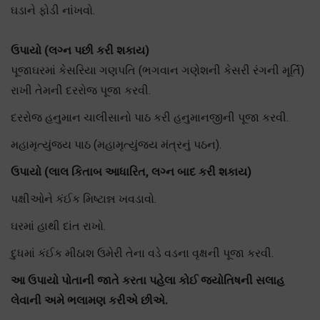
ઘડાને ફોડી નાંખવો.
ઉપાયો (લગ્ન પછી કરી શકાય)
પૂજાઘરમાં કેસરિયા ગણપતિ (ભગવાન ગણેશની કેસરી રંગની મૂર્તિ)
રાખી તેમની દરરોજ પૂજા કરવી.
દરરોજ હનુમાન ચાલીસાનો પાઠ કરી હનુમાનજીની પૂજા કરવી.
મહામૃત્યુંજય પાઠ (મહામૃત્યુંજય મંત્રનું પઠન).
ઉપાયો (લાલ કિતાબ આધારિત, લગ્ન બાદ કરી શકાય)
પક્ષીઓને કંઈક મિષ્ટાન્ન ખવડાવો.
ઘરમાં હાથી દાંત રાખો.
દુધમાં કંઈક મીઠાશ ઉમેરી તેના વડે વડના વૃક્ષની પૂજા કરવી.
આ ઉપાયો પોતાની જાતે કરતા પહેલા કોઈ જ્યોતિષની સલાહ
લેવાની અમે ભલામણ કરીએ છીએ.