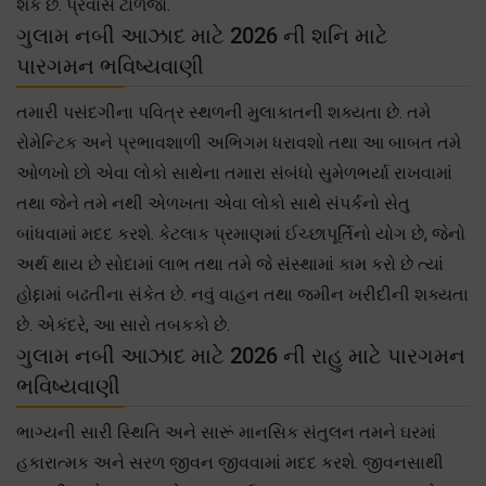
શકે છે. પ્રવાસ ટાળજો.
ગુલામ નબી આઝાદ માટે 2026 ની શનિ માટે
પારગમન ભવિષ્યવાણી
તમારી પસંદગીના પવિત્ર સ્થળની મુલાકાતની શક્યતા છે. તમે
રોમેન્ટિક અને પ્રભાવશાળી અભિગમ ધરાવશો તથા આ બાબત તમે
ઓળખો છો એવા લોકો સાથેના તમારા સંબંધો સુમેળભર્યા રાખવામાં
તથા જેને તમે નથી એળખતા એવા લોકો સાથે સંપર્કનો સેતુ
બાંધવામાં મદદ કરશે. કેટલાક પ્રમાણમાં ઈચ્છાપૂર્તિનો યોગ છે, જેનો
અર્થ થાય છે સોદામાં લાભ તથા તમે જે સંસ્થામાં કામ કરો છે ત્યાં
હોદ્દામાં બઢતીના સંકેત છે. નવું વાહન તથા જમીન ખરીદીની શક્યતા
છે. એકંદરે, આ સારો તબકકો છે.
ગુલામ નબી આઝાદ માટે 2026 ની રાહુ માટે પારગમન
ભવિષ્યવાણી
ભાગ્યની સારી સ્થિતિ અને સારૂં માનસિક સંતુલન તમને ઘરમાં
હકારાત્મક અને સરળ જીવન જીવવામાં મદદ કરશે. જીવનસાથી