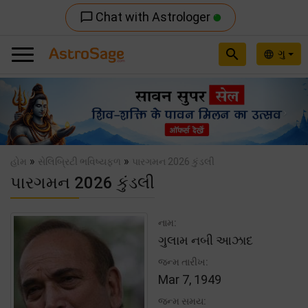
Chat with Astrologer
chat_bubble_outline
search
ગુ
language
Previous
Nex
»
»
હોમ
સેલિબ્રિટી ભવિષ્યફળ
પારગમન 2026 કુંડલી
પારગમન 2026 કુંડલી
નામ:
ગુલામ નબી આઝાદ
જન્મ તારીખ:
Mar 7, 1949
જન્મ સમય: