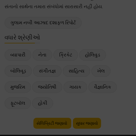
સંતાનો સાથેના તમારા સંબંધોમાં સારાસારી નહીં હોય.
ગુલામ નબી આઝાદ દશાફળ રિપોર્ટ
વધારે શ્રેણીઓ
વ્યાપારી
નેતા
ક્રિકેટ
હોલિવુડ
બોલિવૂડ
સંગીતજ્ઞ
સાહિત્ય
ખેલ
મુજરિમ
જ્યોતિષી
ગાયક
વૈજ્ઞાનિક
ફૂટબૉલ
હોકી
સેલિબ્રિટી જણાવો
સુધાર જણાવો