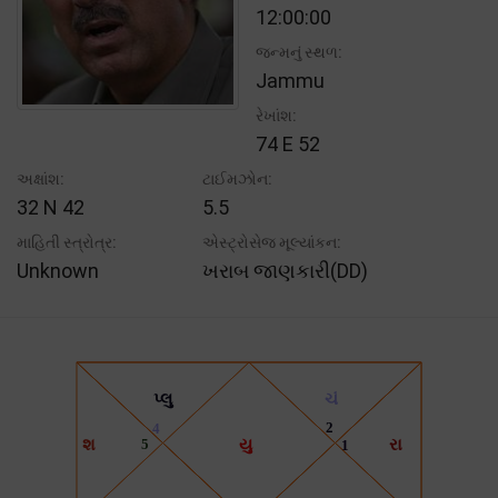
12:00:00
જન્મનું સ્થળ:
Jammu
રેખાંશ:
74 E 52
અક્ષાંશ:
ટાઈમઝોન:
32 N 42
5.5
માહિતી સ્ત્રોત્ર:
એસ્ટ્રોસેજ મૂલ્યાંકન:
Unknown
ખરાબ જાણકારી(DD)