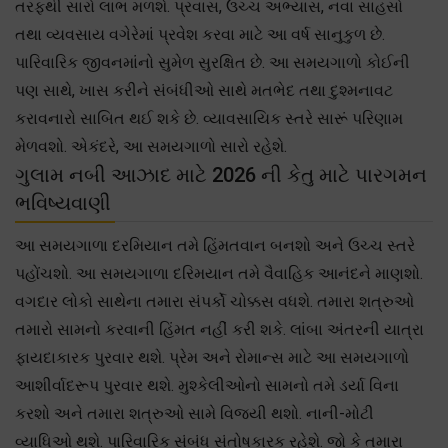
તરફથી સારો લાભ મળશે. પ્રવાસ, ઉચ્ચ અભ્યાસ, નવા સાહસો
તથા વ્યવસાય વગેરેમાં પ્રવેશ કરવા માટે આ વર્ષ સાનુકુળ છે.
પારિવારિક જીવનમાંનો સુમેળ સુરક્ષિત છે. આ સમયગાળો કોઈની
પણ સાથે, ખાસ કરીને સંબંધીઓ સાથે મતભેદ તથા દુશ્મનાવટ
કરાવનારો સાબિત થઈ શકે છે. વ્યાવસાયિક સ્તરે સારૂં પરિણામ
મેળવશો. એકંદરે, આ સમયગાળો સારો રહેશે.
ગુલામ નબી આઝાદ માટે 2026 ની કેતુ માટે પારગમન
ભવિષ્યવાણી
આ સમયગાળા દરમિયાન તમે હિંમતવાન બનશો અને ઉચ્ચ સ્તરે
પહોંચશો. આ સમયગાળા દરિમયાન તમે વૈવાહિક આનંદને માણશો.
વગદાર લોકો સાથેના તમારા સંપર્કો ચોક્કસ વધશે. તમારા શત્રુઓ
તમારો સામનો કરવાની હિંમત નહીં કરી શકે. લાંબા અંતરની યાત્રા
ફાયદાકારક પુરવાર થશે. પ્રેમ અને રોમાન્સ માટે આ સમયગાળો
આશીર્વાદરૂપ પુરવાર થશે. મુશ્કેલીઓનો સામનો તમે ડર્યા વિના
કરશો અને તમારા શત્રુઓ સામે વિજયી થશો. નાની-મોટી
વ્યાધિઓ થશે. પારિવારિક સંબંધ સંતોષકારક રહેશે. જો કે તમારા