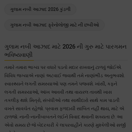
ગુલામ નબી આઝાદ 2026 કુંડળી
ગુલામ નબી આઝાદ ફ્રેનોલોજી માટે ની છબીઓ
ગુલામ નબી આઝાદ માટે 2026 ની ગુરુ માટે પારગમન
ભવિષ્યવાણી
તમારે તમારા ભાગ્ય પર વધારે પડતો મદાર રાખવાનું ટાળવું જોઈએ.
વિવિધ જગ્યાએ નાણાં અટવાઈ જવાથી તમે નાણાંભીડ અનુભવશો.
સ્વાસ્થ્યને લગતી સમસ્યાઓ પણ તમને પજવશે. ખાંસી, કફને
લગતી સમસ્યાઓ, આંખ આવવી તથા વાયરલ તાવથી ખાસ
તકલીફ થશે. મિત્રો, સંબંધીઓ તથા સાથીદારો સાથે કામ પાડતી
વખતે સાવચેત રહેજો. પ્રવાસ ફળદાયી સાબિત નહીં થાય, માટે એ
ટાળજો. નાની-નાનીબાબતને લઈને વિવાદ થવાની શક્યતા છે. આ
એવો સમય છે જે બેદરકારી કે લાપરવાહીને કારણે મુશ્કેલીઓ સર્જી