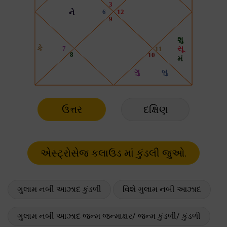
ઉત્તર
દક્ષિણ
ગુલામ નબી આઝાદ કુંડળી
વિશે ગુલામ નબી આઝાદ
ગુલામ નબી આઝાદ જન્મ જન્માક્ષર/ જન્મ કુંડળી/ કુંડળી