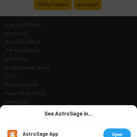
સેલિબ્રિટી જણાવો
સુધાર જણાવો
મફ્ત કુંડળી મિલાન
મફ્ત કુંડળી
ચંદ્ર રાશિ રાશિફળ
કેપી જ્યોતિષશાસ
લાલ કિતાબ
જ્યોતિષશાસ્ત્ર સાધનો
ફીડબેક
લેખ સબમિટ કરો
અમારા થી સંપર્ક કરો
અમારા વિશે
ચુકવણી
See AstroSage in...
ગોપનીયતા નીત
નિયમો અને શરતો
AstroSage App
Open
સપોર