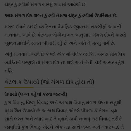
ચંદ્ર કુંડળીમાં મંગળ બારમું ભાવમાં આવેલો છે.
આમ મંગળ દોષ લગ્ન કુંડળી તેમજ ચંદ્ર કુંડળીમાં ઉપસ્થિત છે.
મંગળ દોષને કારણે વ્યક્તિના વૈવાહિક જીવનમાં તકલીફો આવતી
માનવામાં આવે છે. કેટલાક લોકોના મત અનુસાર, મંગળ દોષને કારણે
જીવનસાથીને સતત બીમારી રહે છે અને અંતે તે મૃત્યુ પામે છે.
એવું માનવામાં આવે છે કે જો એક માંગલિક વ્યક્તિ અન્ય માંગલિક
વ્યક્તિને પરણશે તો મંગળ દોષ રદ થશે અને તેની કોઈ અસર રહેશે
નહિ.
કેટલાક ઉપાયો (જો મંગળ દોષ હોય તો)
ઉપાયો (લગ્ન પહેલાં કરવા જરૂરી)
કુંભ વિવાહ, વિષ્ણુ વિવાહ અને અશ્વથ વિવાહ મંગળ દોષના સહુથી
પ્રચલિત ઉપાયો છે. અશ્વથ વિવાહ એટલે પીપળા કે કેળના વૃક્ષ
સાથે લગ્ન અને ત્યાર બાદ તે વૃક્ષને કાપી નાંખવું. ઘટ વિવાહ તરીકે
જાણીતો કુંભ વિવાહ એટલે એક ઘડા સાથે લગ્ન અને ત્યાર બાદ તે