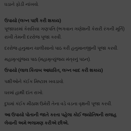
ઘડાને ફોડી નાંખવો.
ઉપાયો (લગ્ન પછી કરી શકાય)
પૂજાઘરમાં કેસરિયા ગણપતિ (ભગવાન ગણેશની કેસરી રંગની મૂર્તિ)
રાખી તેમની દરરોજ પૂજા કરવી.
દરરોજ હનુમાન ચાલીસાનો પાઠ કરી હનુમાનજીની પૂજા કરવી.
મહામૃત્યુંજય પાઠ (મહામૃત્યુંજય મંત્રનું પઠન).
ઉપાયો (લાલ કિતાબ આધારિત, લગ્ન બાદ કરી શકાય)
પક્ષીઓને કંઈક મિષ્ટાન્ન ખવડાવો.
ઘરમાં હાથી દાંત રાખો.
દુધમાં કંઈક મીઠાશ ઉમેરી તેના વડે વડના વૃક્ષની પૂજા કરવી.
આ ઉપાયો પોતાની જાતે કરતા પહેલા કોઈ જ્યોતિષની સલાહ
લેવાની અમે ભલામણ કરીએ છીએ.