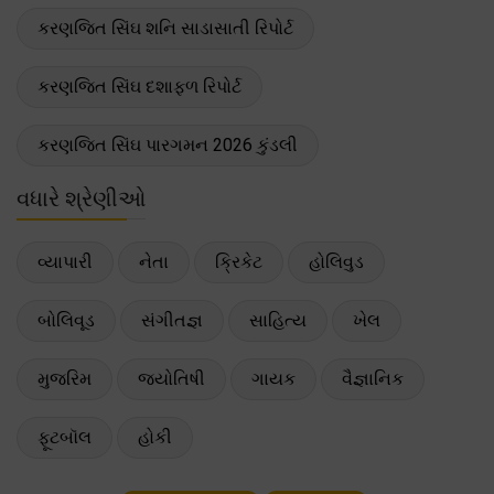
કરણજિત સિંઘ શનિ સાડાસાતી રિપોર્ટ
કરણજિત સિંઘ દશાફળ રિપોર્ટ
કરણજિત સિંઘ પારગમન 2026 કુંડલી
વધારે શ્રેણીઓ
વ્યાપારી
નેતા
ક્રિકેટ
હોલિવુડ
બોલિવૂડ
સંગીતજ્ઞ
સાહિત્ય
ખેલ
મુજરિમ
જ્યોતિષી
ગાયક
વૈજ્ઞાનિક
ફૂટબૉલ
હોકી