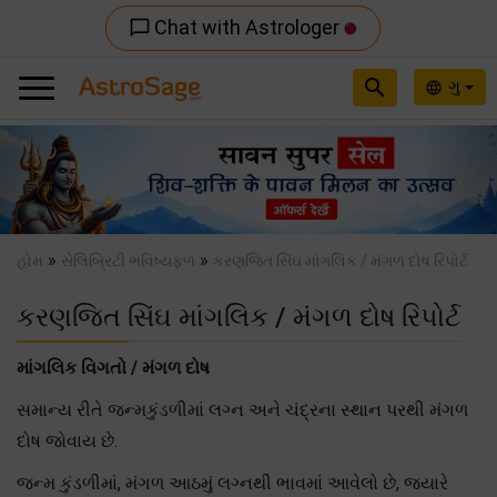
Chat with Astrologer
chat_bubble_outline
search
ગુ
language
Previous
Nex
»
»
હોમ
સેલિબ્રિટી ભવિષ્યફળ
કરણજિત સિંઘ માંગલિક / મંગળ દોષ રિપોર્ટ
કરણજિત સિંઘ માંગલિક / મંગળ દોષ રિપોર્ટ
માંગલિક વિગતો / મંગળ દોષ
સમાન્ય રીતે જન્મકુંડળીમાં લગ્ન અને ચંદ્રના સ્થાન પરથી મંગળ
દોષ જોવાય છે.
જન્મ કુંડળીમાં, મંગળ આઠમું લગ્નથી ભાવમાં આવેલો છે, જયારે