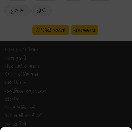
ફૂટબૉલ
હોકી
સેલિબ્રિટી જણાવો
સુધાર જણાવો
મફ્ત કુંડળી મિલાન
મફ્ત કુંડળી
ચંદ્ર રાશિ રાશિફળ
કેપી જ્યોતિષશાસ
લાલ કિતાબ
જ્યોતિષશાસ્ત્ર સાધનો
ફીડબેક
લેખ સબમિટ કરો
અમારા થી સંપર્ક કરો
અમારા વિશે