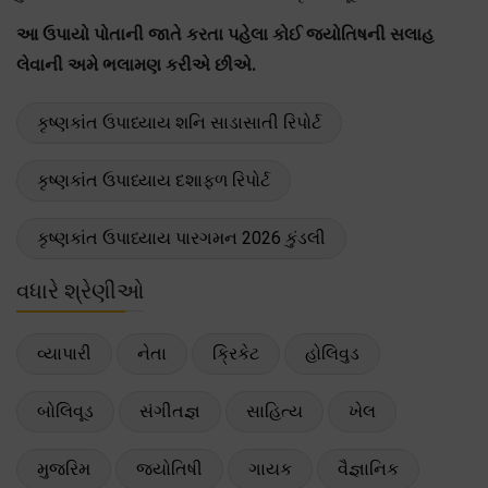
આ ઉપાયો પોતાની જાતે કરતા પહેલા કોઈ જ્યોતિષની સલાહ
લેવાની અમે ભલામણ કરીએ છીએ.
કૃષ્ણકાંત ઉપાધ્યાય શનિ સાડાસાતી રિપોર્ટ
કૃષ્ણકાંત ઉપાધ્યાય દશાફળ રિપોર્ટ
કૃષ્ણકાંત ઉપાધ્યાય પારગમન 2026 કુંડલી
વધારે શ્રેણીઓ
વ્યાપારી
નેતા
ક્રિકેટ
હોલિવુડ
બોલિવૂડ
સંગીતજ્ઞ
સાહિત્ય
ખેલ
મુજરિમ
જ્યોતિષી
ગાયક
વૈજ્ઞાનિક