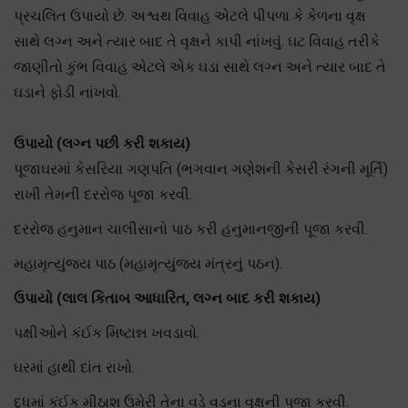
પ્રચલિત ઉપાયો છે. અશ્વથ વિવાહ એટલે પીપળા કે કેળના વૃક્ષ
સાથે લગ્ન અને ત્યાર બાદ તે વૃક્ષને કાપી નાંખવું. ઘટ વિવાહ તરીકે
જાણીતો કુંભ વિવાહ એટલે એક ઘડા સાથે લગ્ન અને ત્યાર બાદ તે
ઘડાને ફોડી નાંખવો.
ઉપાયો (લગ્ન પછી કરી શકાય)
પૂજાઘરમાં કેસરિયા ગણપતિ (ભગવાન ગણેશની કેસરી રંગની મૂર્તિ)
રાખી તેમની દરરોજ પૂજા કરવી.
દરરોજ હનુમાન ચાલીસાનો પાઠ કરી હનુમાનજીની પૂજા કરવી.
મહામૃત્યુંજય પાઠ (મહામૃત્યુંજય મંત્રનું પઠન).
ઉપાયો (લાલ કિતાબ આધારિત, લગ્ન બાદ કરી શકાય)
પક્ષીઓને કંઈક મિષ્ટાન્ન ખવડાવો.
ઘરમાં હાથી દાંત રાખો.
દુધમાં કંઈક મીઠાશ ઉમેરી તેના વડે વડના વૃક્ષની પૂજા કરવી.