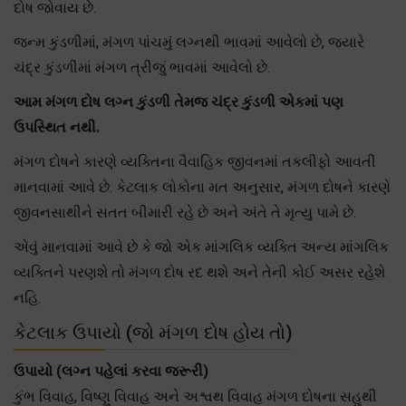
દોષ જોવાય છે.
જન્મ કુંડળીમાં, મંગળ પાંચમું લગ્નથી ભાવમાં આવેલો છે, જયારે
ચંદ્ર કુંડળીમાં મંગળ ત્રીજું ભાવમાં આવેલો છે.
આમ મંગળ દોષ લગ્ન કુંડળી તેમજ ચંદ્ર કુંડળી એકમાં પણ
ઉપસ્થિત નથી.
મંગળ દોષને કારણે વ્યક્તિના વૈવાહિક જીવનમાં તકલીફો આવતી
માનવામાં આવે છે. કેટલાક લોકોના મત અનુસાર, મંગળ દોષને કારણે
જીવનસાથીને સતત બીમારી રહે છે અને અંતે તે મૃત્યુ પામે છે.
એવું માનવામાં આવે છે કે જો એક માંગલિક વ્યક્તિ અન્ય માંગલિક
વ્યક્તિને પરણશે તો મંગળ દોષ રદ થશે અને તેની કોઈ અસર રહેશે
નહિ.
કેટલાક ઉપાયો (જો મંગળ દોષ હોય તો)
ઉપાયો (લગ્ન પહેલાં કરવા જરૂરી)
કુંભ વિવાહ, વિષ્ણુ વિવાહ અને અશ્વથ વિવાહ મંગળ દોષના સહુથી