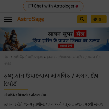
Chat with Astrologer
chat_bubble_outline
search
ગુ
language
Previous
Nex
»
»
હોમ
સેલિબ્રિટી ભવિષ્યફળ
કૃષ્ણકાંત ઉપાધ્યાય માંગલિક / મંગળ દોષ
રિપોર્ટ
કૃષ્ણકાંત ઉપાધ્યાય માંગલિક / મંગળ દોષ
રિપોર્ટ
માંગલિક વિગતો / મંગળ દોષ
સમાન્ય રીતે જન્મકુંડળીમાં લગ્ન અને ચંદ્રના સ્થાન પરથી મંગળ