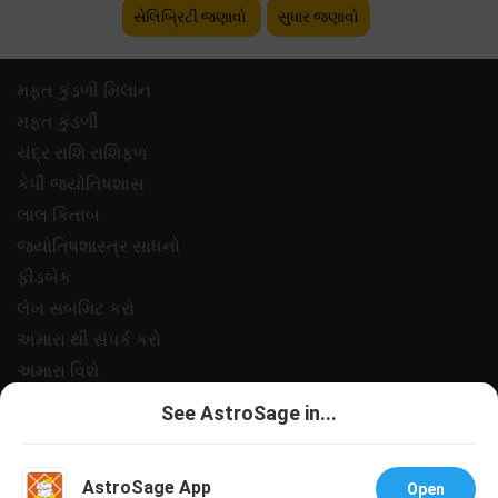
સેલિબ્રિટી જણાવો
સુધાર જણાવો
મફ્ત કુંડળી મિલાન
મફ્ત કુંડળી
ચંદ્ર રાશિ રાશિફળ
કેપી જ્યોતિષશાસ
લાલ કિતાબ
જ્યોતિષશાસ્ત્ર સાધનો
ફીડબેક
લેખ સબમિટ કરો
અમારા થી સંપર્ક કરો
અમારા વિશે
ચુકવણી
See AstroSage in...
ગોપનીયતા નીત
નિયમો અને શરતો
AstroSage App
Open
સપોર