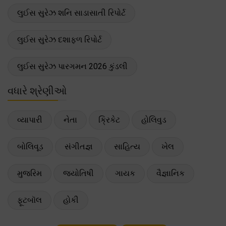
લુઈસ સુરેઝ શનિ સાડાસાતી રિપોર્ટ
લુઈસ સુરેઝ દશાફળ રિપોર્ટ
લુઈસ સુરેઝ પારગમન 2026 કુંડલી
વધારે શ્રેણીઓ
વ્યાપારી
નેતા
ક્રિકેટ
હોલિવુડ
બોલિવૂડ
સંગીતજ્ઞ
સાહિત્ય
ખેલ
મુજરિમ
જ્યોતિષી
ગાયક
વૈજ્ઞાનિક
ફૂટબૉલ
હોકી