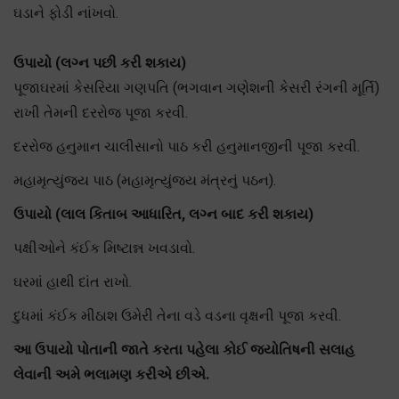
ઘડાને ફોડી નાંખવો.
ઉપાયો (લગ્ન પછી કરી શકાય)
પૂજાઘરમાં કેસરિયા ગણપતિ (ભગવાન ગણેશની કેસરી રંગની મૂર્તિ)
રાખી તેમની દરરોજ પૂજા કરવી.
દરરોજ હનુમાન ચાલીસાનો પાઠ કરી હનુમાનજીની પૂજા કરવી.
મહામૃત્યુંજય પાઠ (મહામૃત્યુંજય મંત્રનું પઠન).
ઉપાયો (લાલ કિતાબ આધારિત, લગ્ન બાદ કરી શકાય)
પક્ષીઓને કંઈક મિષ્ટાન્ન ખવડાવો.
ઘરમાં હાથી દાંત રાખો.
દુધમાં કંઈક મીઠાશ ઉમેરી તેના વડે વડના વૃક્ષની પૂજા કરવી.
આ ઉપાયો પોતાની જાતે કરતા પહેલા કોઈ જ્યોતિષની સલાહ
લેવાની અમે ભલામણ કરીએ છીએ.