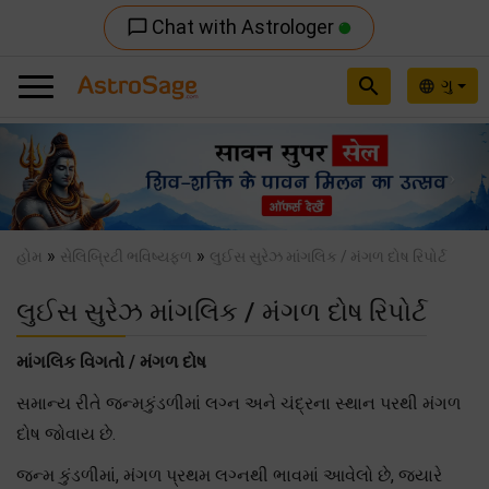
Chat with Astrologer
chat_bubble_outline
search
ગુ
language
Previous
Nex
»
»
હોમ
સેલિબ્રિટી ભવિષ્યફળ
લુઈસ સુરેઝ માંગલિક / મંગળ દોષ રિપોર્ટ
લુઈસ સુરેઝ માંગલિક / મંગળ દોષ રિપોર્ટ
માંગલિક વિગતો / મંગળ દોષ
સમાન્ય રીતે જન્મકુંડળીમાં લગ્ન અને ચંદ્રના સ્થાન પરથી મંગળ
દોષ જોવાય છે.
જન્મ કુંડળીમાં, મંગળ પ્રથમ લગ્નથી ભાવમાં આવેલો છે, જયારે