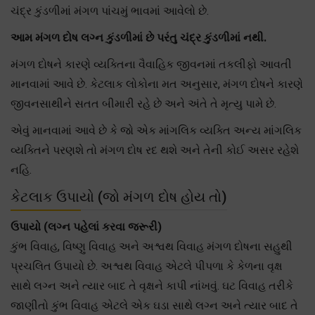
ચંદ્ર કુંડળીમાં મંગળ પાંચમું ભાવમાં આવેલો છે.
આમ મંગળ દોષ લગ્ન કુંડળીમાં છે પરંતુ ચંદ્ર કુંડળીમાં નથી.
મંગળ દોષને કારણે વ્યક્તિના વૈવાહિક જીવનમાં તકલીફો આવતી
માનવામાં આવે છે. કેટલાક લોકોના મત અનુસાર, મંગળ દોષને કારણે
જીવનસાથીને સતત બીમારી રહે છે અને અંતે તે મૃત્યુ પામે છે.
એવું માનવામાં આવે છે કે જો એક માંગલિક વ્યક્તિ અન્ય માંગલિક
વ્યક્તિને પરણશે તો મંગળ દોષ રદ થશે અને તેની કોઈ અસર રહેશે
નહિ.
કેટલાક ઉપાયો (જો મંગળ દોષ હોય તો)
ઉપાયો (લગ્ન પહેલાં કરવા જરૂરી)
કુંભ વિવાહ, વિષ્ણુ વિવાહ અને અશ્વથ વિવાહ મંગળ દોષના સહુથી
પ્રચલિત ઉપાયો છે. અશ્વથ વિવાહ એટલે પીપળા કે કેળના વૃક્ષ
સાથે લગ્ન અને ત્યાર બાદ તે વૃક્ષને કાપી નાંખવું. ઘટ વિવાહ તરીકે
જાણીતો કુંભ વિવાહ એટલે એક ઘડા સાથે લગ્ન અને ત્યાર બાદ તે