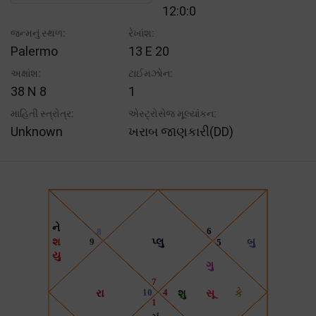
12:0:0
જન્મનું સ્થળ:
રેખાંશ:
Palermo
13 E 20
અક્ષાંશ:
ટાઈમઝોન:
38 N 8
1
માહિતી સ્ત્રોત્ર:
એસ્ટ્રોસેજ મૂલ્યાંકન:
Unknown
ખરાબ જાણકારી(DD)