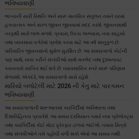
ભવિષ્યવાણી
ભાગ્યની સારી સ્થિતિ અને સારૂં માનસિક સંતુલન તમને ઘરમાં
હકારાત્મક અને સરળ જીવન જીવવામાં મદદ કરશે. જીવનસાથી
તરફથી સારો લાભ મળશે. પ્રવાસ, ઉચ્ચ અભ્યાસ, નવા સાહસો
તથા વ્યવસાય વગેરેમાં પ્રવેશ કરવા માટે આ વર્ષ સાનુકુળ છે.
પારિવારિક જીવનમાંનો સુમેળ સુરક્ષિત છે. આ સમયગાળો કોઈની
પણ સાથે, ખાસ કરીને સંબંધીઓ સાથે મતભેદ તથા દુશ્મનાવટ
કરાવનારો સાબિત થઈ શકે છે. વ્યાવસાયિક સ્તરે સારૂં પરિણામ
મેળવશો. એકંદરે, આ સમયગાળો સારો રહેશે.
મારિયો બલોટેલી માટે 2026 ની કેતુ માટે પારગમન
ભવિષ્યવાણી
આ સમયગાળાની શરૂઆતમાં કારકિર્દીમાં અસ્થિરતા તથા
દિશાવિહિનતા પ્રવર્તશે. આ સમય દરમિયાન તમારે નવા પ્રોજેક્ટ્સ
તથા કારકિર્દીમાં કોઈ મોટા ફ્રેરફાર ટાળવા જઈએ. તમારા મિત્રો
તથા સંબંધીઓને તમે પહોંચી વળી શકો એવો આ સમય નથી.