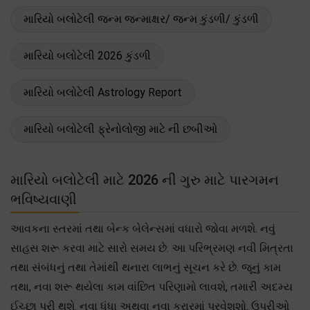
મારિયો બલોટેલી જન્મ જન્માક્ષર/ જન્મ કુંડળી/ કુંડળી
મારિયો બલોટેલી 2026 કુંડળી
મારિયો બલોટેલી Astrology Report
મારિયો બલોટેલી ફ્રેનોલોજી માટે ની છબીઓ
મારિયો બલોટેલી માટે 2026 ની ગુરુ માટે પારગમન
ભવિષ્યવાણી
આવકના સ્તરમાં તથા બેન્ક બેલેન્સમાં વધારો જોવા મળશે. નવું
સાહસ શરૂ કરવા માટે સારો સમય છે. આ પરિભ્રમણ નવી મિત્રતા
તથા સંબંધનું તથા તેમાંથી થનારા લાભનું સૂચન કરે છે. જૂનું કામ
તથા, નવા શરૂ થયેલા કામ વાંછિત પરિણામો લાવશે, તમારી અદમ્ય
ઈચ્છા પૂરી થશે. નવા ધંધા અથવા નવા કરારમાં પ્રવેશશો. ઉપરીઓ