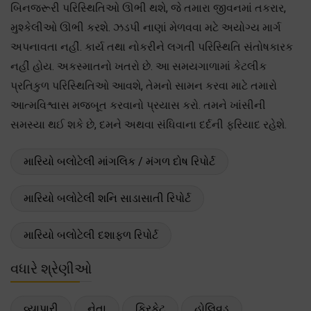
બિનજરૂરી પરિસ્થિતિઓ ઊભી થશે, જે તમારા જીવનમાં તકરાર,
મુશ્કેલીઓ ઊભી કરશે. ઝડપી નાણાં મેળવવા મટે અયોગ્ય માર્ગ
અપનાવતા નહીં. કાર્ય તથા નોકરીને લગતી પરિસ્થિતિ સંતોષકારક
નહીં હોય. અકસ્માતનો ખતરો છે. આ સમયગાળામાં કેટલીક
પ્રતિકુળ પરિસ્થિતિઓ આવશે, તેમનો સામન કરવા માટે તમારો
આત્મવિશ્વાસ મજબૂત કરવાનો પ્રયાસ કરો. તમને ખાંસીની
સમસ્યા થઈ શકે છે, દમને અથવા સંધિવાના દર્દની ફરિયાદ રહેશે.
મારિયો બલોટેલી માંગલિક / મંગળ દોષ રિપોર્ટ
મારિયો બલોટેલી શનિ સાડાસાતી રિપોર્ટ
મારિયો બલોટેલી દશાફળ રિપોર્ટ
વધારે શ્રેણીઓ
વ્યાપારી
નેતા
ક્રિકેટ
હોલિવુડ