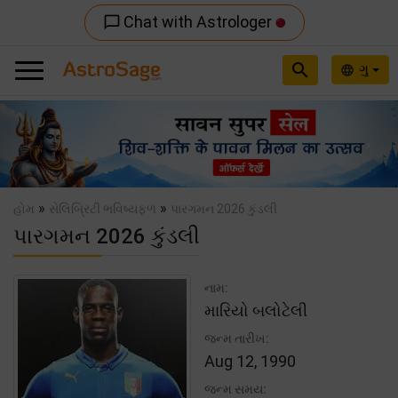
Chat with Astrologer
chat_bubble_outline
search
ગુ
language
Previous
Nex
»
»
હોમ
સેલિબ્રિટી ભવિષ્યફળ
પારગમન 2026 કુંડલી
પારગમન 2026 કુંડલી
નામ:
મારિયો બલોટેલી
જન્મ તારીખ:
Aug 12, 1990
જન્મ સમય: