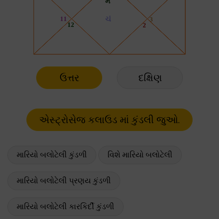
ઉત્તર
દક્ષિણ
મારિયો બલોટેલી કુંડળી
વિશે મારિયો બલોટેલી
મારિયો બલોટેલી પ્રણય કુંડળી
મારિયો બલોટેલી કારકિર્દી કુંડળી