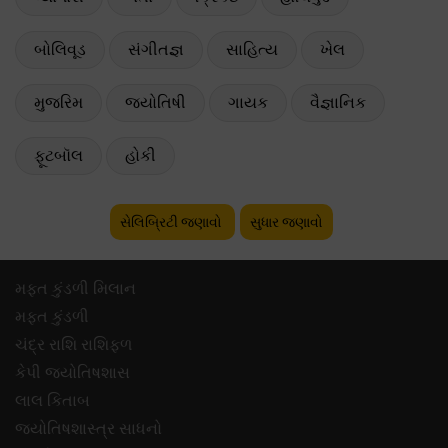
બોલિવૂડ
સંગીતજ્ઞ
સાહિત્ય
ખેલ
મુજરિમ
જ્યોતિષી
ગાયક
વૈજ્ઞાનિક
ફૂટબૉલ
હોકી
સેલિબ્રિટી જણાવો
સુધાર જણાવો
મફ્ત કુંડળી મિલાન
મફ્ત કુંડળી
ચંદ્ર રાશિ રાશિફળ
કેપી જ્યોતિષશાસ
લાલ કિતાબ
જ્યોતિષશાસ્ત્ર સાધનો