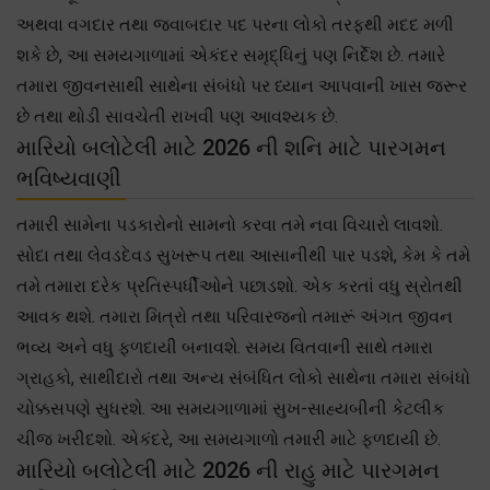
અથવા વગદાર તથા જવાબદાર પદ પરના લોકો તરફથી મદદ મળી
શકે છે, આ સમયગાળામાં એકંદર સમૃદ્ધિનું પણ નિર્દેશ છે. તમારે
તમારા જીવનસાથી સાથેના સંબંધો પર ધ્યાન આપવાની ખાસ જરૂર
છે તથા થોડી સાવચેતી રાખવી પણ આવશ્યક છે.
મારિયો બલોટેલી માટે 2026 ની શનિ માટે પારગમન
ભવિષ્યવાણી
તમારી સામેના પડકારોનો સામનો કરવા તમે નવા વિચારો લાવશો.
સોદા તથા લેવડદેવડ સુખરૂપ તથા આસાનીથી પાર પડશે, કેમ કે તમે
તમે તમારા દરેક પ્રતિસ્પર્ધીઓને પછાડશો. એક કરતાં વધુ સ્રોતથી
આવક થશે. તમારા મિત્રો તથા પરિવારજનો તમારૂં અંગત જીવન
ભવ્ય અને વધુ ફળદાયી બનાવશે. સમય વિતવાની સાથે તમારા
ગ્રાહકો, સાથીદારો તથા અન્ય સંબંધિત લોકો સાથેના તમારા સંબંધો
ચોક્કસપણે સુધરશે. આ સમયગાળામાં સુખ-સાહ્યબીની કેટલીક
ચીજ ખરીદશો. એકંદરે, આ સમયગાળો તમારી માટે ફળદાયી છે.
મારિયો બલોટેલી માટે 2026 ની રાહુ માટે પારગમન