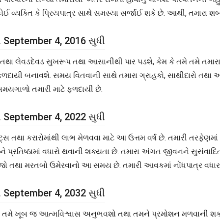
યક્તિ કે પ્રિયપાત્ર સાથે સમસ્યા સર્જાઈ શકે છે. આથી, તમારા શબ્
થી September 4, 2016 સુધી
 તથા લેવડદેવડ સુખરૂપ તથા આસાનીથી પાર પડશે, કેમ કે તમે તમે તમારા
ળદાયી બનાવશે. સમય વિતવાની સાથે તમારા ગ્રાહકો, સાથીદારો તથા અન
મયગાળો તમારી માટે ફળદાયી છે.
થી September 4, 2022 સુધી
ક્ટ્સ તથા કરારોમાંથી લાભ મેળવવા માટે આ ઉત્તમ વર્ષ છે. તમારી તરફેણમ
્રતિષ્ઠામાં વધારો થવાની શક્યતા છે. તમારા અંગત જીવનને સુસંવાદિત
જો તથા મરતબો ઉમેરવાનો આ સમય છે. તમારી આવકમાં નોંધપાત્ર વધારા
થી September 4, 2032 સુધી
ઈને તમે ખૂબ જ આત્મવિશ્વાસ અનુભવશો તથા તમને પ્રમોશન મળવાની શક્