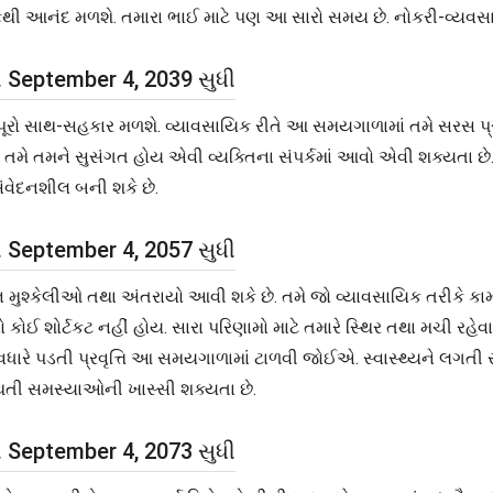
રફથી આનંદ મળશે. તમારા ભાઈ માટે પણ આ સારો સમય છે. નોકરી-વ્યવ
થી September 4, 2039 સુધી
ેપૂરો સાથ-સહકાર મળશે. વ્યાવસાયિક રીતે આ સમયગાળામાં તમે સરસ પ્ર
તમને સુસંગત હોય એવી વ્યક્તિના સંપર્કમાં આવો એવી શક્યતા છે. તમે
વેદનશીલ બની શકે છે.
થી September 4, 2057 સુધી
ન મુશ્કેલીઓ તથા અંતરાયો આવી શકે છે. તમે જો વ્યાવસાયિક તરીકે ક
 શોર્ટકટ નહીં હોય. સારા પરિણામો માટે તમારે સ્થિર તથા મચી રહેવાન
વધારે પડતી પ્રવૃત્તિ આ સમયગાળામાં ટાળવી જોઈએ. સ્વાસ્થ્યને લગ
ે થતી સમસ્યાઓની ખાસ્સી શક્યતા છે.
થી September 4, 2073 સુધી