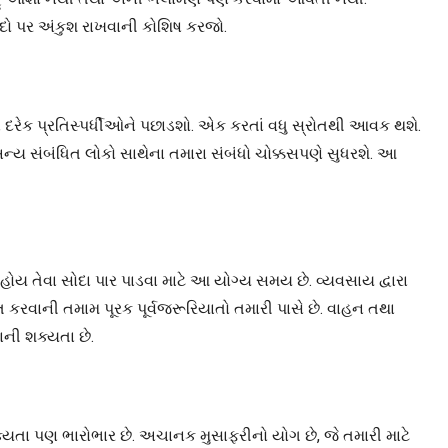
દો પર અંકુશ રાખવાની કોશિષ કરજો.
 દરેક પ્રતિસ્પર્ધીઓને પછાડશો. એક કરતાં વધુ સ્રોતથી આવક થશે.
્ય સંબંધિત લોકો સાથેના તમારા સંબંધો ચોક્કસપણે સુધરશે. આ
ાં હોય તેવા સોદા પાર પાડવા માટે આ યોગ્ય સમય છે. વ્યવસાય દ્વારા
 કરવાની તમામ પૂરક પૂર્વજરૂરિયાતો તમારી પાસે છે. વાહન તથા
ની શક્યતા છે.
યતા પણ ભારોભાર છે. અચાનક મુસાફરીનો યોગ છે, જે તમારી માટે