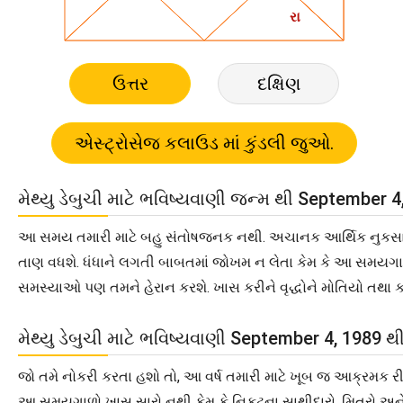
ઉત્તર
દક્ષિણ
મેથ્યુ ડેબુચી માટે ભવિષ્યવાણી જન્મ થી September 4
આ સમય તમારી માટે બહુ સંતોષજનક નથી. અચાનક આર્થિક નુકસાન થઈ શ
તાણ વધશે. ધંધાને લગતી બાબતમાં જોખમ ન લેતા કેમ કે આ સમયગાળો
સમસ્યાઓ પણ તમને હેરાન કરશે. ખાસ કરીને વૃદ્ધોને મોતિયો તથ
મેથ્યુ ડેબુચી માટે ભવિષ્યવાણી September 4, 1989 
જો તમે નોકરી કરતા હશો તો, આ વર્ષ તમારી માટે ખૂબ જ આક્રમક રીતે
આ સમયગાળો ખાસ સારો નથી કેમ કે નિકટના સાથીદારો, મિત્રો અન