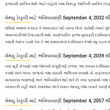
ફળદાયી સાબિત થશે. ભાઈ-બહેનો તથા વિરૂદ્ધ જાતિની વ્યક્તિ ત
મેથ્યુ ડેબુચી માટે ભવિષ્યવાણી September 4, 2032 
વરિષ્ઠો અથવા વગદાર કે જવાબદાર પદો પરના લોકો પાસેથી તમને પૂર
જવાબદારીઓ ઉપાડવાની થશે. કાર્યાલયીન ફરજ-મુસાફરી દરમિયાન તમે 
તમારી જરૂર પડશે કેમ કે આ સમયગાળા દરમિયાન તેઓ વધુ પડતા સં
મેથ્યુ ડેબુચી માટે ભવિષ્યવાણી September 4, 2039 
નવા મૂડી રોકાણો તથા જોખમો સંપૂર્ણપણે ટાળવા. આ તબક્કા દરમિયા
કરશો અને લાંબા ગાળાનો તથા સંયમી અભિગમ રાખશો તો. સફળતાનો કોઈ
વાતાવરણ તાણભર્યું અને અનિયમિત થઈ શકે છે. નવા પ્રયાસો તથા 
પરવાનગી નહીં આપે. સ્વાસ્થ્ય અંગે ધ્યાન આપવું તથા તાવને કારણ
મેથ્યુ ડેબુચી માટે ભવિષ્યવાણી September 4, 2057 