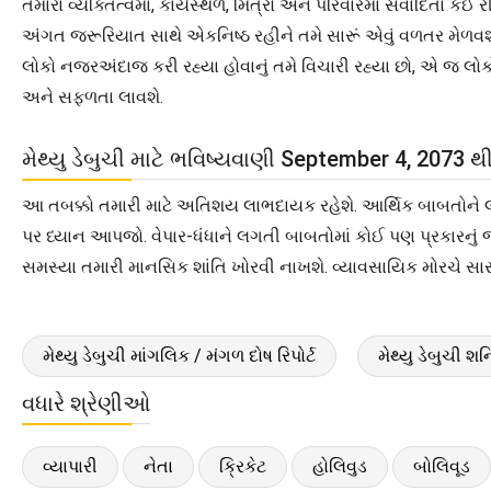
તમારા વ્યક્તિત્વમાં, કાર્યસ્થળે, મિત્રો અને પરિવારમાં સંવાદિતા 
અંગત જરૂરિયાત સાથે એકનિષ્ઠ રહીને તમે સારૂં એવું વળતર મેળવશો. 
લોકો નજરઅંદાજ કરી રહ્યા હોવાનું તમે વિચારી રહ્યા છો, એ જ લોક
અને સફળતા લાવશે.
મેથ્યુ ડેબુચી માટે ભવિષ્યવાણી September 4, 2073 
આ તબક્કો તમારી માટે અતિશય લાભદાયક રહેશે. આર્થિક બાબતોને લગ
પર ધ્યાન આપજો. વેપાર-ધંધાને લગતી બાબતોમાં કોઈ પણ પ્રકારનુ
સમસ્યા તમારી માનસિક શાંતિ ખોરવી નાખશે. વ્યાવસાયિક મોરચે સારૂ
મેથ્યુ ડેબુચી માંગલિક / મંગળ દોષ રિપોર્ટ
મેથ્યુ ડેબુચી શન
વધારે શ્રેણીઓ
વ્યાપારી
નેતા
ક્રિકેટ
હોલિવુડ
બોલિવૂડ