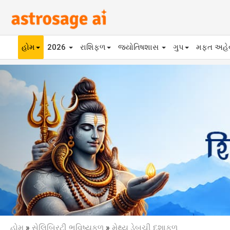
હોમ
2026
રાશિફળ
જ્યોતિષશાસ
ગુપ
મફ્ત અહ
Previous
હોમ
»
સેલિબ્રિટી ભવિષ્યફળ
»
મેથ્યુ ડેબુચી દશાફળ