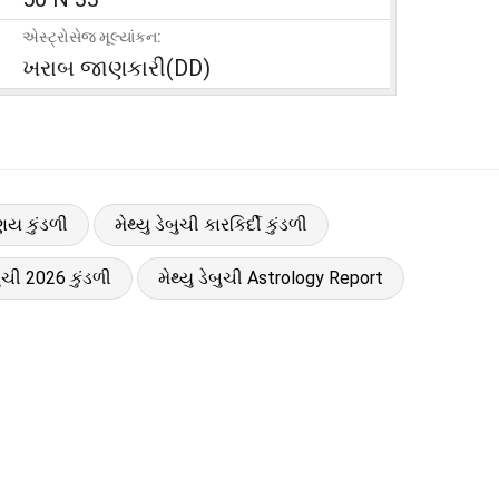
એસ્ટ્રોસેજ મૂલ્યાંકન:
ખરાબ જાણકારી(DD)
રણય કુંડળી
મેથ્યુ ડેબુચી કારકિર્દી કુંડળી
બુચી 2026 કુંડળી
મેથ્યુ ડેબુચી Astrology Report