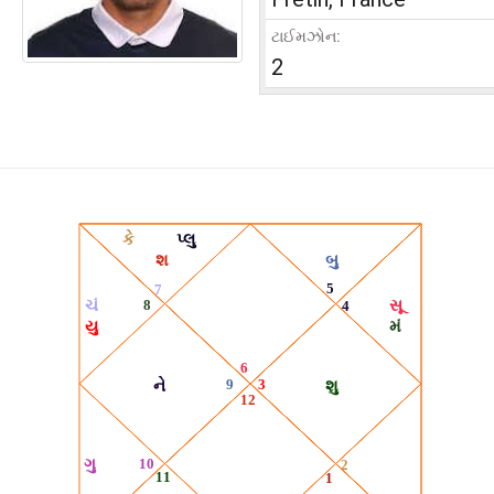
ટાઈમઝોન:
2