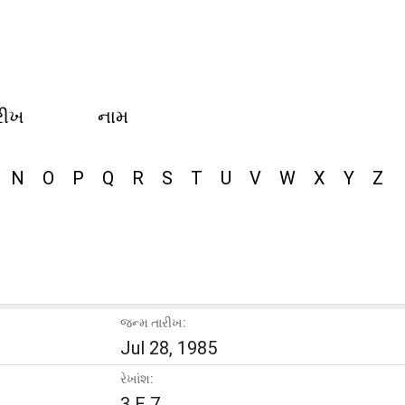
રીખ
નામ
N
O
P
Q
R
S
T
U
V
W
X
Y
Z
જન્મ તારીખ:
Jul 28, 1985
રેખાંશ:
3 E 7