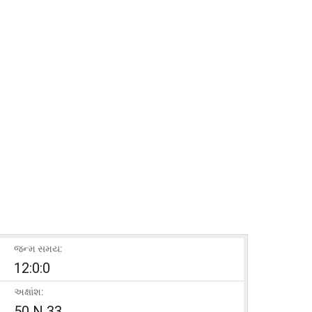
જન્મ સમય:
12:0:0
અક્ષાંશ:
50 N 33