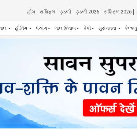
હોમ
રાશિફળ
કુંડળી
કુંડળી 2026
રાશિફળ 2026
ેવાલ
હીલિંગ
પંચાંગ
લાલ કિતાબ
કેપી
સુસંગતતા
કેલ્ક્