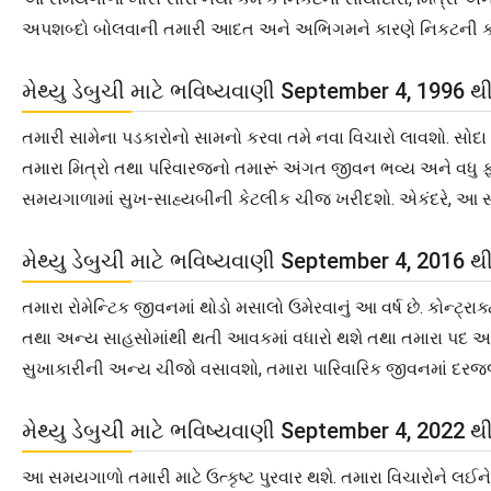
અપશબ્દો બોલવાની તમારી આદત અને અભિગમને કારણે નિકટની કોઈ વ્
મેથ્યુ ડેબુચી માટે ભવિષ્યવાણી September 4, 1996 
તમારી સામેના પડકારોનો સામનો કરવા તમે નવા વિચારો લાવશો. સોદા
તમારા મિત્રો તથા પરિવારજનો તમારૂં અંગત જીવન ભવ્ય અને વધુ ફ
સમયગાળામાં સુખ-સાહ્યબીની કેટલીક ચીજ ખરીદશો. એકંદરે, આ સ
મેથ્યુ ડેબુચી માટે ભવિષ્યવાણી September 4, 2016 
તમારા રોમેન્ટિક જીવનમાં થોડો મસાલો ઉમેરવાનું આ વર્ષ છે. કોન્ટ્રા
તથા અન્ય સાહસોમાંથી થતી આવકમાં વધારો થશે તથા તમારા પદ અને પ
સુખાકારીની અન્ય ચીજો વસાવશો, તમારા પારિવારિક જીવનમાં દરજ્
મેથ્યુ ડેબુચી માટે ભવિષ્યવાણી September 4, 2022 
આ સમયગાળો તમારી માટે ઉત્કૃષ્ટ પુરવાર થશે. તમારા વિચારોને લ