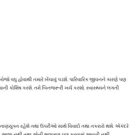
 વધુ હોવાથી તમારે ખેંચાવું પડશે. પારિવારિક જીવનને કારણે પણ
ી કોશિષ કરશે. તમે બિનજરૂરી ખર્ચ કરશો. સ્વાસ્થ્યને લગતી
રણ તાણયુક્ત રહેશે તથા ઉપરીઓ સાથે વિવાદો તથા તકરારો થશે. એકંદરે
ની બહુ આશા નથી તથા એની ભલામણ પણ કરવામાં આવતી નથી.