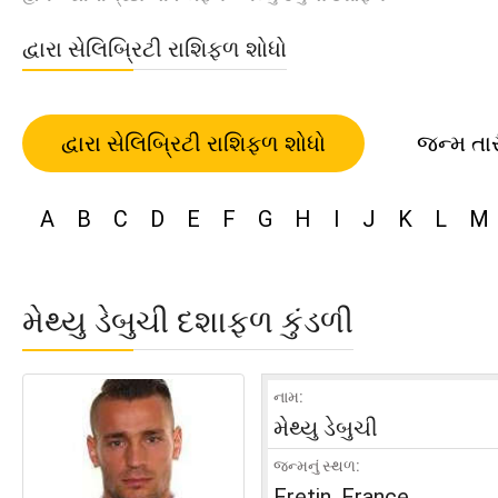
દ્વારા સેલિબ્રિટી રાશિફળ શોધો
દ્વારા સેલિબ્રિટી રાશિફળ શોધો
જન્મ તા
A
B
C
D
E
F
G
H
I
J
K
L
M
મેથ્યુ ડેબુચી દશાફળ કુંડળી
નામ:
મેથ્યુ ડેબુચી
જન્મનું સ્થળ:
Fretin, France