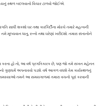
સાયનું સ્થળ બદલવાનો વિચાર ટાળવો જોઈએ.
ગતિ સાધી શકશો ઘર તથા કારકિર્દીના મોરચે તમારે મહત્વની
 મૂલ્યવાન ધાતુ, રત્નો તથા ઘરેણાં ખરીદશો. તમારા સંતાનોને
ામ કરતા હો તો, આ વર્ષ પ્રગતિકારક છે, પણ જો તમે સખત મહેનત
ો ગુણધર્મ અપનાવવો પડશે. વર્ષ આગળ વધશે તેમ કાર્યસ્થળનું
તી સમસ્યાઓ તમને આ સમયગાળમાં તમારા વચનો પૂરાં કરવાની