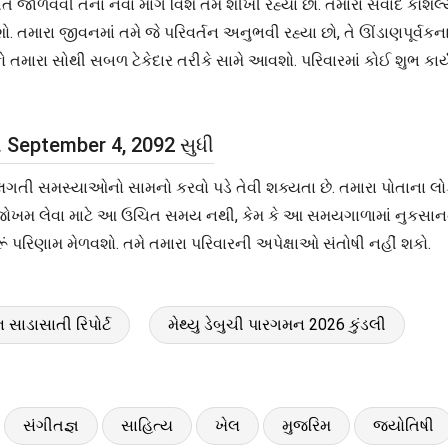
કઈ રીતે જાળવવી તેના નવા માર્ગ વિશે તમે શીખી રહ્યા છો. તમારા સંવાદ 
તમારા જીવનમાં તમે જે પરિવર્તન અનુભવી રહ્યા છો, તે ઊંડાણપૂર્વકના ત
ો તમારા સોથી સબળ ટેકેદાર તરીકે સામે આવશો. પરિવારમાં કોઈ શુભ કાર
થી September 4, 2092 સુધી
તી સમસ્યાઓનો સામનો કરવો પડે તેવી શક્યતા છે. તમારા પોતાના લોકો
ં જોખમ લેવા માટે આ ઉચિત સમય નથી, કેમ કે આ સમયગાળામાં નુકસાનન
ં પરિણામ મેળવશો. તમે તમારા પરિવારની અપેક્ષાઓ સંતોષી નહીં શકો.
િ સાડાસાતી રિપોર્ટ
મેથ્યુ ડેબુચી પારગમન 2026 કુંડલી
સંગીતજ્ઞ
સાહિત્ય
ખેલ
મુજરિમ
જ્યોતિષી