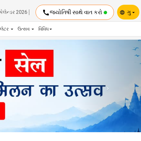
call
જ્યોતિષી સાથે વાત કરો
ગુ
કેલેન્ડર 2026
language
યુલેટર
ઉત્સવ
વિવિધ
Next