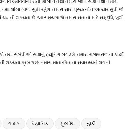
કૌશલ્યને વિકસાવવાની રીતો શીખીને તથા તમારી જાત સાથે તથા તમારી
થા લાંબા ગાળા સુધી રહેશે. તમારા સારા પ્રયત્નોને અત્યાર સુધી જે
્ય થવાની શક્યતા છે. આ સમયગાળો તમારા સંતાનો માટે સમૃદ્ધિ, ખુશી
 તથા સંબંધીઓ સાથેનું ટ્યૂનિંગ બગડશે. તમારા રાજબરોજના કાર્યો
ી શક્યતા પ્રબળ છે. તમારા માતા-પિતાના સવાસ્થ્યને લગતી
ગાયક
વૈજ્ઞાનિક
ફૂટબૉલ
હોકી