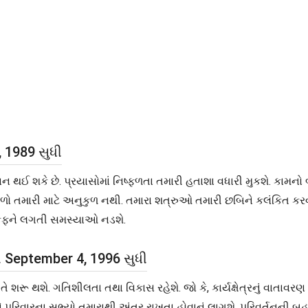
, 1989 સુધી
કે છે. પ્રયાસોમાં નિષ્ફળતા તમારી હતાશા વધારી મુકશે. કામનો બોજો
 તમારી માટે અનુકુળ નથી. તમારા શત્રુઓ તમારી છબિને કલંકિત કરવાન
ા કફને લગતી સમસ્યાઓ નડશે.
થી September 4, 1996 સુધી
 શરૂ થશે. ગતિશીલતા તથા વિકાસ રહેશે. જો કે, કાર્યક્ષેત્રનું વાતાવ
ે પરિવારના સભ્યો તમારાથી અંતર રાખતા હોવાનું લાગશે. પરિવર્તન