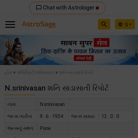
Chat with Astrologer
chat_bubble_outline
search
ગુ
language
Previous
Nex
»
»
હોમ
સેલિબ્રિટી ભવિષ્યફળ
શનિ સાડાસાતી રિપોર્ટ
N.srinivasan શનિ સાડાસાતી રિપોર્ટ
નામ
N.srinivasan
જન્મ તારીખ
9 : 6 : 1954
જન્મ સમય
12 : 0 : 0
જન્મનું સ્થળ
Pune