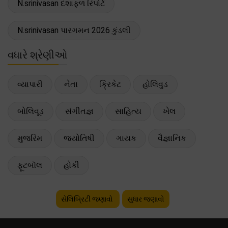
N.srinivasan દશાફળ રિપોર્ટ
N.srinivasan પારગમન 2026 કુંડલી
વધારે શ્રેણીઓ
વ્યાપારી
નેતા
ક્રિકેટ
હોલિવુડ
બોલિવૂડ
સંગીતજ્ઞ
સાહિત્ય
ખેલ
મુજરિમ
જ્યોતિષી
ગાયક
વૈજ્ઞાનિક
ફૂટબૉલ
હોકી
સેલિબ્રિટી જણાવો
સુધાર જણાવો