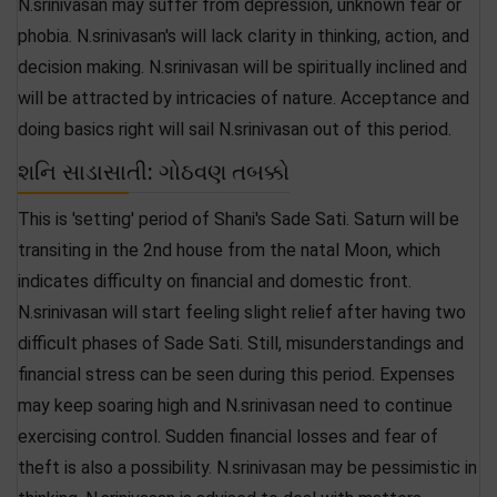
N.srinivasan may suffer from depression, unknown fear or
phobia. N.srinivasan's will lack clarity in thinking, action, and
decision making. N.srinivasan will be spiritually inclined and
will be attracted by intricacies of nature. Acceptance and
doing basics right will sail N.srinivasan out of this period.
શનિ સાડાસાતી: ગોઠવણ તબક્કો
This is 'setting' period of Shani's Sade Sati. Saturn will be
transiting in the 2nd house from the natal Moon, which
indicates difficulty on financial and domestic front.
N.srinivasan will start feeling slight relief after having two
difficult phases of Sade Sati. Still, misunderstandings and
financial stress can be seen during this period. Expenses
may keep soaring high and N.srinivasan need to continue
exercising control. Sudden financial losses and fear of
theft is also a possibility. N.srinivasan may be pessimistic in