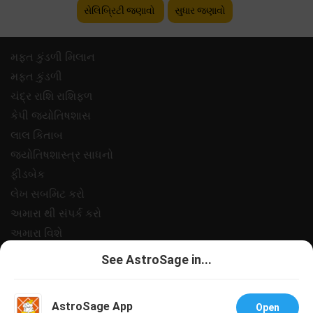
સેલિબ્રિટી જણાવો
સુધાર જણાવો
મફ્ત કુંડળી મિલાન
મફ્ત કુંડળી
ચંદ્ર રાશિ રાશિફળ
કેપી જ્યોતિષશાસ
લાલ કિતાબ
જ્યોતિષશાસ્ત્ર સાધનો
ફીડબેક
લેખ સબમિટ કરો
અમારા થી સંપર્ક કરો
અમારા વિશે
ચુકવણી
See AstroSage in...
ગોપનીયતા નીત
નિયમો અને શરતો
AstroSage App
Open
સપોર