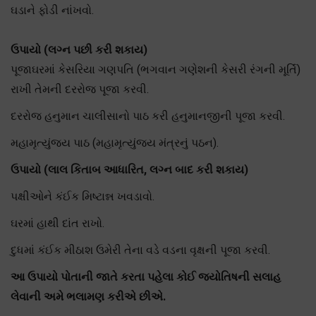
ઘડાને ફોડી નાંખવો.
ઉપાયો (લગ્ન પછી કરી શકાય)
પૂજાઘરમાં કેસરિયા ગણપતિ (ભગવાન ગણેશની કેસરી રંગની મૂર્તિ)
રાખી તેમની દરરોજ પૂજા કરવી.
દરરોજ હનુમાન ચાલીસાનો પાઠ કરી હનુમાનજીની પૂજા કરવી.
મહામૃત્યુંજય પાઠ (મહામૃત્યુંજય મંત્રનું પઠન).
ઉપાયો (લાલ કિતાબ આધારિત, લગ્ન બાદ કરી શકાય)
પક્ષીઓને કંઈક મિષ્ટાન્ન ખવડાવો.
ઘરમાં હાથી દાંત રાખો.
દુધમાં કંઈક મીઠાશ ઉમેરી તેના વડે વડના વૃક્ષની પૂજા કરવી.
આ ઉપાયો પોતાની જાતે કરતા પહેલા કોઈ જ્યોતિષની સલાહ
લેવાની અમે ભલામણ કરીએ છીએ.