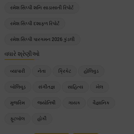
રમેશ સિપ્પી શનિ સાડાસાતી રિપોર્ટ
રમેશ સિપ્પી દશાફળ રિપોર્ટ
રમેશ સિપ્પી પારગમન 2026 કુંડલી
વધારે શ્રેણીઓ
વ્યાપારી
નેતા
ક્રિકેટ
હોલિવુડ
બોલિવૂડ
સંગીતજ્ઞ
સાહિત્ય
ખેલ
મુજરિમ
જ્યોતિષી
ગાયક
વૈજ્ઞાનિક
ફૂટબૉલ
હોકી