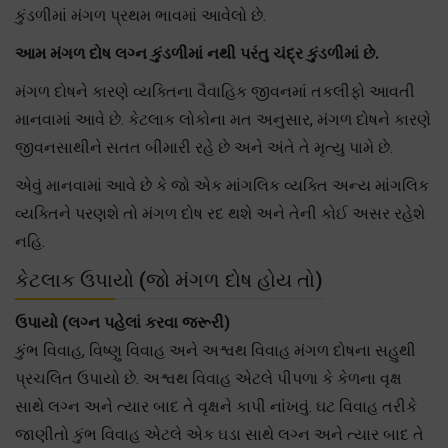
કુંડળીમાં મંગળ પ્રથમ ભાવમાં આવેલો છે.
આમ મંગળ દોષ લગ્ન કુંડળીમાં નથી પરંતુ ચંદ્ર કુંડળીમાં છે.
મંગળ દોષને કારણે વ્યક્તિના વૈવાહિક જીવનમાં તકલીફો આવતી
માનવામાં આવે છે. કેટલાક લોકોના મત અનુસાર, મંગળ દોષને કારણે
જીવનસાથીને સતત બીમારી રહે છે અને અંતે તે મૃત્યુ પામે છે.
એવું માનવામાં આવે છે કે જો એક માંગલિક વ્યક્તિ અન્ય માંગલિક
વ્યક્તિને પરણશે તો મંગળ દોષ રદ થશે અને તેની કોઈ અસર રહેશે
નહિ.
કેટલાક ઉપાયો (જો મંગળ દોષ હોય તો)
ઉપાયો (લગ્ન પહેલાં કરવા જરૂરી)
કુંભ વિવાહ, વિષ્ણુ વિવાહ અને અશ્વથ વિવાહ મંગળ દોષના સહુથી
પ્રચલિત ઉપાયો છે. અશ્વથ વિવાહ એટલે પીપળા કે કેળના વૃક્ષ
સાથે લગ્ન અને ત્યાર બાદ તે વૃક્ષને કાપી નાંખવું. ઘટ વિવાહ તરીકે
જાણીતો કુંભ વિવાહ એટલે એક ઘડા સાથે લગ્ન અને ત્યાર બાદ તે