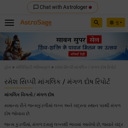
Chat with Astrologer
chat_bubble_outline
search
ગુ
language
Previous
Nex
»
»
હોમ
સેલિબ્રિટી ભવિષ્યફળ
રમેશ સિપ્પી માંગલિક / મંગળ દોષ રિપોર્ટ
રમેશ સિપ્પી માંગલિક / મંગળ દોષ રિપોર્ટ
માંગલિક વિગતો / મંગળ દોષ
સમાન્ય રીતે જન્મકુંડળીમાં લગ્ન અને ચંદ્રના સ્થાન પરથી મંગળ
દોષ જોવાય છે.
જન્મ કુંડળીમાં, મંગળ દસમું લગ્નથી ભાવમાં આવેલો છે, જયારે ચંદ્ર