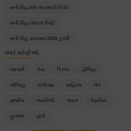
સની સિંહ શનિ સાડાસાતી રિપોર્ટ
સની સિંહ દશાફળ રિપોર્ટ
સની સિંહ પારગમન 2026 કુંડલી
વધારે શ્રેણીઓ
વ્યાપારી
નેતા
ક્રિકેટ
હોલિવુડ
બોલિવૂડ
સંગીતજ્ઞ
સાહિત્ય
ખેલ
મુજરિમ
જ્યોતિષી
ગાયક
વૈજ્ઞાનિક
ફૂટબૉલ
હોકી