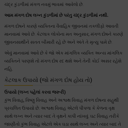
ચંદ્ર કુંડળીમાં મંગળ નવમું ભાવમાં આવેલો છે.
આમ મંગળ દોષ લગ્ન કુંડળીમાં છે પરંતુ ચંદ્ર કુંડળીમાં નથી.
મંગળ દોષને કારણે વ્યક્તિના વૈવાહિક જીવનમાં તકલીફો આવતી
માનવામાં આવે છે. કેટલાક લોકોના મત અનુસાર, મંગળ દોષને કારણે
જીવનસાથીને સતત બીમારી રહે છે અને અંતે તે મૃત્યુ પામે છે.
એવું માનવામાં આવે છે કે જો એક માંગલિક વ્યક્તિ અન્ય માંગલિક
વ્યક્તિને પરણશે તો મંગળ દોષ રદ થશે અને તેની કોઈ અસર રહેશે
નહિ.
કેટલાક ઉપાયો (જો મંગળ દોષ હોય તો)
ઉપાયો (લગ્ન પહેલાં કરવા જરૂરી)
કુંભ વિવાહ, વિષ્ણુ વિવાહ અને અશ્વથ વિવાહ મંગળ દોષના સહુથી
પ્રચલિત ઉપાયો છે. અશ્વથ વિવાહ એટલે પીપળા કે કેળના વૃક્ષ
સાથે લગ્ન અને ત્યાર બાદ તે વૃક્ષને કાપી નાંખવું. ઘટ વિવાહ તરીકે
જાણીતો કુંભ વિવાહ એટલે એક ઘડા સાથે લગ્ન અને ત્યાર બાદ તે