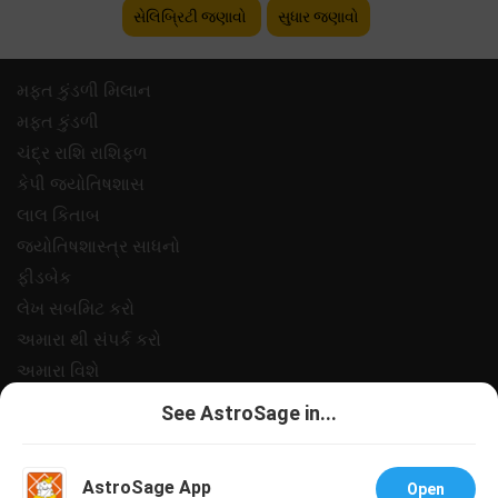
સેલિબ્રિટી જણાવો
સુધાર જણાવો
મફ્ત કુંડળી મિલાન
મફ્ત કુંડળી
ચંદ્ર રાશિ રાશિફળ
કેપી જ્યોતિષશાસ
લાલ કિતાબ
જ્યોતિષશાસ્ત્ર સાધનો
ફીડબેક
લેખ સબમિટ કરો
અમારા થી સંપર્ક કરો
અમારા વિશે
ચુકવણી
See AstroSage in...
ગોપનીયતા નીત
નિયમો અને શરતો
AstroSage App
Open
સપોર