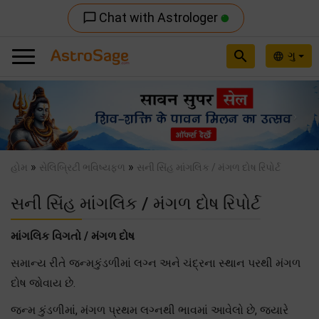
Chat with Astrologer
chat_bubble_outline
search
ગુ
language
Previous
Nex
»
»
હોમ
સેલિબ્રિટી ભવિષ્યફળ
સની સિંહ માંગલિક / મંગળ દોષ રિપોર્ટ
સની સિંહ માંગલિક / મંગળ દોષ રિપોર્ટ
માંગલિક વિગતો / મંગળ દોષ
સમાન્ય રીતે જન્મકુંડળીમાં લગ્ન અને ચંદ્રના સ્થાન પરથી મંગળ
દોષ જોવાય છે.
જન્મ કુંડળીમાં, મંગળ પ્રથમ લગ્નથી ભાવમાં આવેલો છે, જયારે