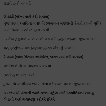
ઘડાને ફોડી નાંખવો.
ઉપાયો (લગ્ન પછી કરી શકાય)
પૂજાઘરમાં કેસરિયા ગણપતિ (ભગવાન ગણેશની કેસરી રંગની મૂર્તિ)
રાખી તેમની દરરોજ પૂજા કરવી.
દરરોજ હનુમાન ચાલીસાનો પાઠ કરી હનુમાનજીની પૂજા કરવી.
મહામૃત્યુંજય પાઠ (મહામૃત્યુંજય મંત્રનું પઠન).
ઉપાયો (લાલ કિતાબ આધારિત, લગ્ન બાદ કરી શકાય)
પક્ષીઓને કંઈક મિષ્ટાન્ન ખવડાવો.
ઘરમાં હાથી દાંત રાખો.
દુધમાં કંઈક મીઠાશ ઉમેરી તેના વડે વડના વૃક્ષની પૂજા કરવી.
આ ઉપાયો પોતાની જાતે કરતા પહેલા કોઈ જ્યોતિષની સલાહ
લેવાની અમે ભલામણ કરીએ છીએ.