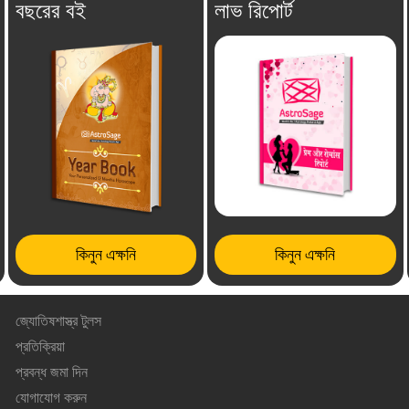
বছরের বই
লাভ রিপোর্ট
কিনুন এক্ষনি
কিনুন এক্ষনি
জ্যোতিষশাস্ত্র টুলস
প্রতিক্রিয়া
প্রবন্ধ জমা দিন
যোগাযোগ করুন