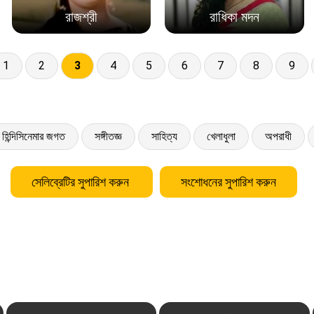
রাজশ্রী
রাধিকা মদন
1
2
3
4
5
6
7
8
9
হিন্দিসিনেমার জগত
সঙ্গীতজ্ঞ
সাহিত্য
খেলাধুলা
অপরাধী
সেলিব্রেটির সুপারিশ করুন
সংশোধনের সুপারিশ করুন