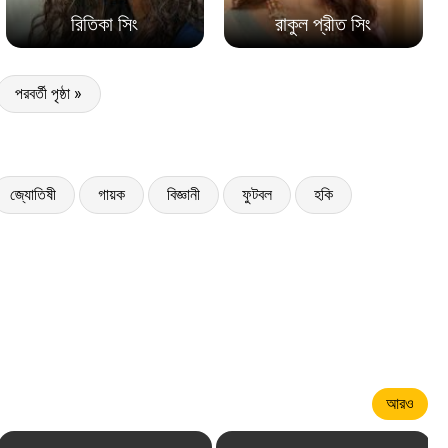
রিতিকা সিং
রাকুল প্রীত সিং
পরবর্তী পৃষ্ঠা »
জ্যোতিষী
গায়ক
বিজ্ঞানী
ফুটবল
হকি
আরও