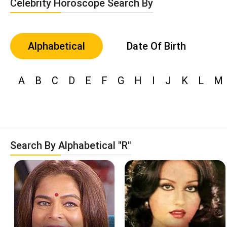
Celebrity Horoscope Search By
Alphabetical
Date Of Birth
A
B
C
D
E
F
G
H
I
J
K
L
M
Search By Alphabetical "R"