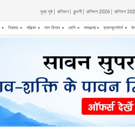
মুখ্য পৃষ্ঠ
রাশিফল
কুন্ডলী
রাশিফল 2026
রাশিফল 20
ট
নিরাময়
পঞ্জিকা
লাল কিতাব
কেপি
সামঞ্জস্য
ক্যালকুলেটার্স
উ