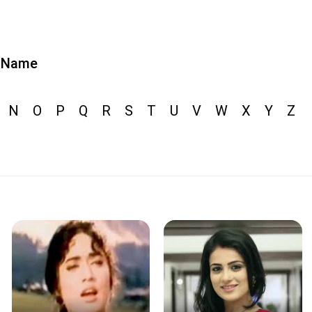
Name
N
O
P
Q
R
S
T
U
V
W
X
Y
Z