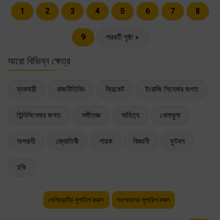
1
2
3
4
5
6
7
8
9
পরবর্তী পৃষ্ঠা »
আরো বিভিন্ন ক্ষেত্র
ব্যবসায়ী
রাজনীতিবিদ
ক্রিকেট
ইংরাজি সিনেমার জগত
হিন্দিসিনেমার জগত
সঙ্গীতজ্ঞ
সাহিত্য
খেলাধুলা
অপরাধী
জ্যোতিষী
গায়ক
বিজ্ঞানী
ফুটবল
হকি
সেলিব্রেটির সুপারিশ করুন
সংশোধনের সুপারিশ করুন