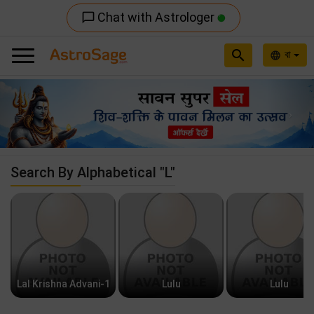
Chat with Astrologer
chat_bubble_outline
search
বা
language
Previous
Nex
Search By Alphabetical "L"
Lal Krishna Advani-1
Lulu
Lulu