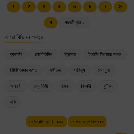
1
2
3
4
5
6
7
8
9
পরবর্তী পৃষ্ঠা »
আরো বিভিন্ন ক্ষেত্র
ব্যবসায়ী
রাজনীতিবিদ
ক্রিকেট
ইংরাজি সিনেমার জগত
হিন্দিসিনেমার জগত
সঙ্গীতজ্ঞ
সাহিত্য
খেলাধুলা
অপরাধী
জ্যোতিষী
গায়ক
বিজ্ঞানী
ফুটবল
হকি
সেলিব্রেটির সুপারিশ করুন
সংশোধনের সুপারিশ করুন