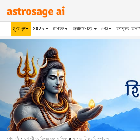
মুখ্য পৃষ্ঠ
2026
রাশিফল
জ্যোতিষশাস্ত্র
গুপ্ত
বিনামূল্যে রিপোর্
Previous
মুখ্য পৃষ্ঠ
»
যশস্বী ব্যাক্তির জন্ম তালিকা
»
মনোজ তিওয়ারি দশাফল