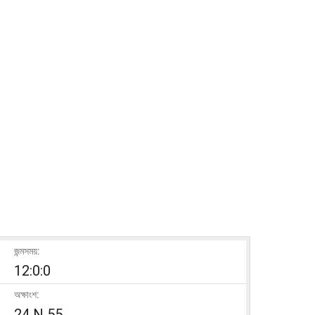
জন্মসময়:
12:0:0
অক্ষাংশ:
24 N 55