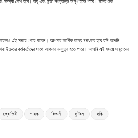
ং সমস্যা বেশি হবে। বায়ু এবং ঠান্ডা সংক্রান্ত অসুখ হতে পারে। মনের শুভ
 ফলাফলও এই সময়ে পেয়ে যাবেন। আপনার আর্থিক ভাগ্য চমৎকার হবে যদি আপনি
অথবা উচ্চতর কর্মকর্তাদের সাথে আপনার বন্ধুত্ব হতে পারে। আপনি এই সময়ে সন্তানের
জ্যোতিষী
গায়ক
বিজ্ঞানী
ফুটবল
হকি