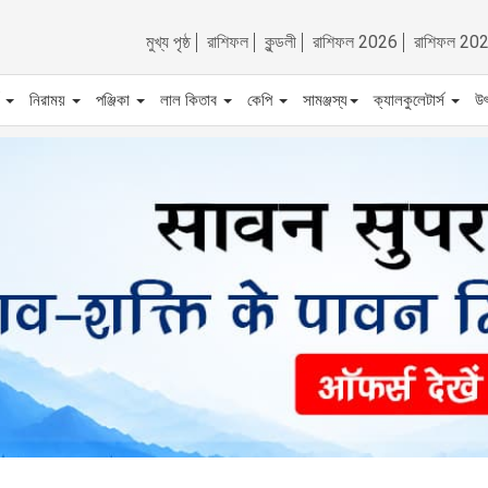
মুখ্য পৃষ্ঠ
রাশিফল
কুন্ডলী
রাশিফল 2026
রাশিফল 20
ট
নিরাময়
পঞ্জিকা
লাল কিতাব
কেপি
সামঞ্জস্য
ক্যালকুলেটার্স
উ