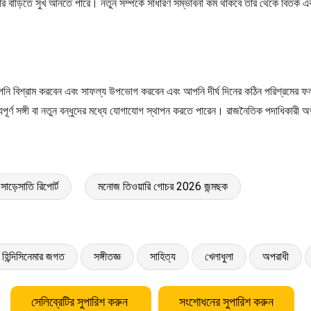
নার বাড়িতে সুখ আনতে পারে। নতুন সম্পর্কে সাধারণ সম্ভাবনা কম থাকবে তার থেকে বিতর্ক এব
আপনি বিশ্রাম করবেন এবং সাফল্য উপভোগ করবেন এবং আপনি দীর্ঘ দিনের কঠিন পরিশ্রমের
যপূর্ণ সঙ্গী বা নতুন বন্ধুদের মধ্যে যোগাযোগ স্থাপন করতে পারেন। রাজনৈতিক পদাধিকারী 
সাড়েসাতি রিপোর্ট
মনোজ তিওয়ারি গোচর 2026 জন্মছক
হিন্দিসিনেমার জগত
সঙ্গীতজ্ঞ
সাহিত্য
খেলাধুলা
অপরাধী
সেলিব্রেটির সুপারিশ করুন
সংশোধনের সুপারিশ করুন