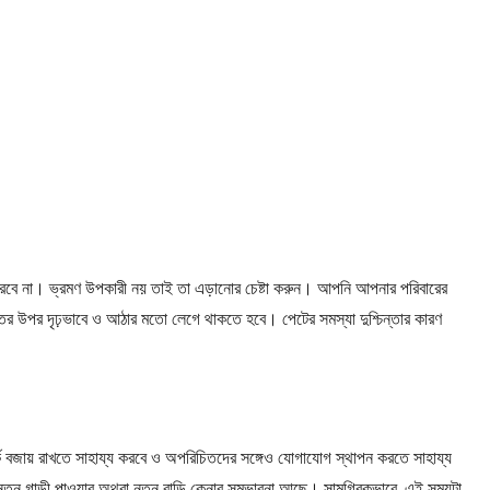
য করবে না। ভ্রমণ উপকারী নয় তাই তা এড়ানোর চেষ্টা করুন। আপনি আপনার পরিবারের
তের উপর দৃঢ়ভাবে ও আঠার মতো লেগে থাকতে হবে। পেটের সমস্যা দুশ্চিন্তার কারণ
বজায় রাখতে সাহায্য করবে ও অপরিচিতদের সঙ্গেও যোগাযোগ স্থাপন করতে সাহায্য
্যে নতুন গাড়ী পাওয়ার অথবা নতুন বাড়ি কেনার সম্ভাবনা আছে। সামগ্রিকভাবে, এই সময়টা