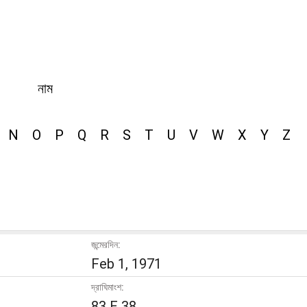
নাম
N
O
P
Q
R
S
T
U
V
W
X
Y
Z
জন্মেরদিন:
Feb 1, 1971
দ্রাঘিমাংশ:
83 E 38