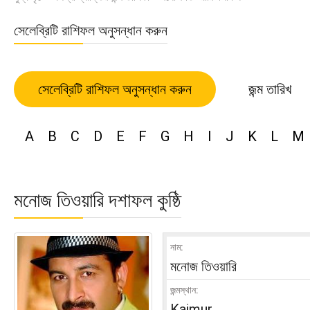
সেলেব্রিটি রাশিফল অনুসন্ধান করুন
সেলেব্রিটি রাশিফল অনুসন্ধান করুন
জন্ম তারিখ
A
B
C
D
E
F
G
H
I
J
K
L
M
মনোজ তিওয়ারি দশাফল কুষ্ঠি
নাম:
মনোজ তিওয়ারি
জন্মস্থান:
Kaimur