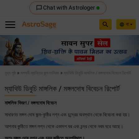
Chat with Astrologer
chat_bubble_outline
search
বা
language
Previous
Nex
»
»
মুখ্য পৃষ্ঠ
যশস্বী ব্যাক্তির জন্ম তালিকা
ম্যাথিউ ডিবুচি মাঙ্গলিক / মঙ্গলদোষ বিবেচন রিপোর্ট
ম্যাথিউ ডিবুচি মাঙ্গলিক / মঙ্গলদোষ বিবেচন রিপোর্ট
মাঙ্গলিক বিবরণ / মঙ্গলদোষ বিবেচন
সাধারণত মঙ্গল দোষ জন্ম-কুষ্ঠির লগ্ন এবং চন্দ্রের অবস্থান থেকে বিবেচনা করা হয়।
আপনার কুষ্ঠিতে মঙ্গল লগ্ন থেকে একাদশ ঘর এবং চন্দ্র থেকে নবম ঘরে আছে।
অতঃ মঙ্গল দোষ লগ্ন এবং চন্দ্র কুষ্ঠিতে অনুপস্থিত।