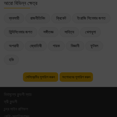
আরো বিভিন্ন ক্ষেত্র
ব্যবসায়ী
রাজনীতিবিদ
ক্রিকেট
ইংরাজি সিনেমার জগত
হিন্দিসিনেমার জগত
সঙ্গীতজ্ঞ
সাহিত্য
খেলাধুলা
অপরাধী
জ্যোতিষী
গায়ক
বিজ্ঞানী
ফুটবল
হকি
সেলিব্রেটির সুপারিশ করুন
সংশোধনের সুপারিশ করুন
বিনামূল্যে কুন্ডলী ম্যাচ
ফ্রী কুন্ডলী
চন্দ্র সাইন রাশিফল
কেপি জ্যোতিষশাস্ত্র