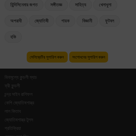
হিন্দিসিনেমার জগত
সঙ্গীতজ্ঞ
সাহিত্য
খেলাধুলা
অপরাধী
জ্যোতিষী
গায়ক
বিজ্ঞানী
ফুটবল
হকি
সেলিব্রেটির সুপারিশ করুন
সংশোধনের সুপারিশ করুন
বিনামূল্যে কুন্ডলী ম্যাচ
ফ্রী কুন্ডলী
চন্দ্র সাইন রাশিফল
কেপি জ্যোতিষশাস্ত্র
লাল কিতাব
জ্যোতিষশাস্ত্র টুলস
প্রতিক্রিয়া