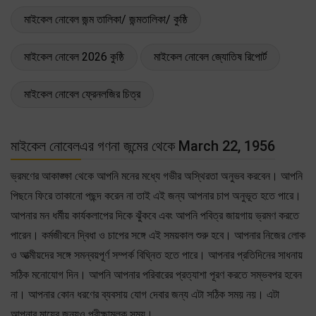
মাইকেল নোবেল জন্ম তালিকা/ জন্মতালিকা/ কুষ্ঠি
মাইকেল নোবেল 2026 কুষ্ঠি
মাইকেল নোবেল জ্যোতিষ রিপোর্ট
মাইকেল নোবেল ফ্রেনলজির চিত্র
মাইকেল নোবেলএর গণনা জন্মের থেকে March 22, 1956
ভ্রমণের আকাঙ্ক্ষা থেকে আপনি মনের মধ্যে গভীর অস্থিরতা অনুভব করবেন। আপনি
পিছনে ফিরে তাকানো পছন্দ করেন না তাই এই জন্য আপনার চাপ অনুভূত হতে পারে।
আপনার মন ধর্মীয় কার্যকলাপের দিকে ঝুঁকবে এবং আপনি পবিত্র জায়গায় ভ্রমণ করতে
পারেন। কর্মজীবনে দ্বিধা ও চাপের সঙ্গে এই সময়কাল শুরু হবে। আপনার নিজের লোক
ও আত্মীয়দের সঙ্গে সমন্বয়পূর্ণ সম্পর্ক বিঘ্নিত হতে পারে। আপনার প্রতিদিনের সাধনায়
সঠিক মনোযোগ দিন। আপনি আপনার পরিবারের প্রত্যাশা পূরণ করতে সম্ভবপর হবেন
না। আপনার কোন ধরণের ব্যবসায় যোগ দেবার জন্য এটা সঠিক সময় নয়। এটা
আপনার মায়ের জন্যও পরীক্ষামূলক সময়।