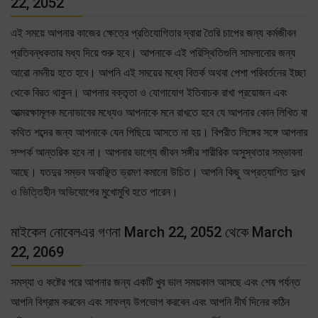
22, 2052
এই সময়ে আপনার কাজের ক্ষেত্রে প্রতিযোগিতার দ্বারা তৈরি চাপের জন্য কর্মজীবন
প্রতিবন্ধকতার মধ্য দিয়ে শুরু হবে। আপনাকে এই পরিস্থিতিগুলি সামলানোর জন্য
আরো নমনীয় হতে হবে। আপনি এই সময়ের মধ্যে বিতর্ক অথবা পেশা পরিবর্তনের ইচ্ছা
থেকে বিরত থাকুন। আপনার বক্তৃতা ও যোগাযোগ ইতিবাচক রাখা প্রয়োজন এবং
আত্মরক্ষামূলক মনোভাবের মধ্যেও আপনাকে মনে রাখতে হবে যে আপনার কোন লিখিত বা
কথিত শব্দের জন্য আপনাকে যেন পিছিয়ে আসতে না হয়। বিপরীত লিঙ্গের সঙ্গে আপনার
সম্পর্ক আন্তরিক হবে না। আপনার ভাগ্যে জীবন সঙ্গীর শারীরিক অসুস্থতার সম্ভাবনা
আছে। যতদুর সম্ভব অবাঞ্ছিত ভ্রমণ কমানো উচিত। আপনি কিছু অপ্রত্যাশিত দুঃখ
ও ভিত্তিহীন অভিযোগের মুখোমুখি হতে পারেন।
মাইকেল নোবেলএর গণনা March 22, 2052 থেকে March
22, 2069
সমস্যা ও কষ্টের পরে আপনার জন্য একটি খুব ভাল সময়কাল আসছে এবং শেষ পর্যন্ত
আপনি বিশ্রাম করবেন এবং সাফল্য উপভোগ করবেন এবং আপনি দীর্ঘ দিনের কঠিন