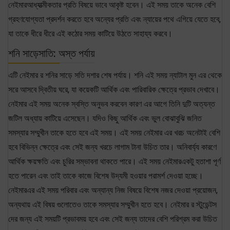
নেইমারআধ্যাত্মীকতার প্রতি বিষয়ে ভাবে আকৃষ্ট হবেন। এই সময় তাকে অনেক বেশি
গ্রহণযোগ্যতা প্রদর্শন করতে হবে অন্যের প্রতি এবং ন্যায়ের পথে এগিয়ে যেতে হবে,
যা তাকে ধীরে ধীরে এই কঠোর সময় কাটিয়ে উঠতে সাহায্য করবে।
শনি সাড়েসাতি: অস্ত পর্যায়
এটি নেইমার র শনির সাড়ে সতি দশার শেষ পর্যায়। শনি এই সময় ন্যাটাল মুন এর থেকে
সরে আসবে দ্বিতীয় ঘরে, যা কয়েকটি আর্থিক এবং পারিবারিক ক্ষেত্রে প্রভাব দেখাবে।
নেইমার এই সময় অনেক স্বস্তি অনুভব করবেন কারণ এর আগে তিনি দুটি অত্যন্ত
জটিল অধ্যায় কাটিয়ে এসেছেন। যদিও কিছু আর্থিক এবং ভুল বোঝাবুঝি জনিত
সমস্যার সম্মুখীন তাকে হতে হবে এই সময়। এই সময় নেইমার এর খরচ অনেটাই বেশি
হবে বিভিন্ন ক্ষেত্রে এবং সেই জন্য খরচে লাগাম টানা উচিত তার। অনিবার্য্য কারণে
আর্থিক ক্ষয়ক্ষতি এবং চুরির সম্ভাবনা থাকতে পারে। এই সময় নেইমারএকটু হতাশা পূর্ণ
হতে পারেন এবং তাই তাকে কাজে বিশেষ উদ্যমী হওয়ার পরামর্শ দেওয়া হচ্ছে।
নেইমারএর এই সময় পরিবার এবং অন্যান্য নিজ বিষয়ে বিশেষ নজর দেওয়া প্রয়োজন,
অন্যথায় এই বিষয় গুলোতেও তাকে সমস্যার সম্মুখীন হতে হবে। নেইমার র স্টুডেন্টস
দের জন্য এই সময়টি প্রভাবময় হবে এবং সেই জন্য তাদের বেশি পরিশ্রম করা উচিত