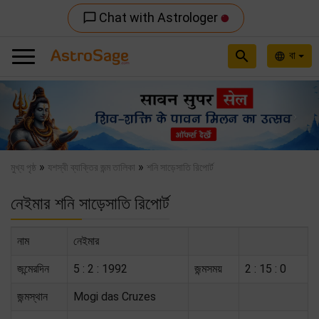
Chat with Astrologer
chat_bubble_outline
search
বা
language
Previous
Nex
»
»
মুখ্য পৃষ্ঠ
যশস্বী ব্যাক্তির জন্ম তালিকা
শনি সাড়েসাতি রিপোর্ট
নেইমার শনি সাড়েসাতি রিপোর্ট
নাম
নেইমার
জন্মেরদিন
5 : 2 : 1992
জন্মসময়
2 : 15 : 0
জন্মস্থান
Mogi das Cruzes