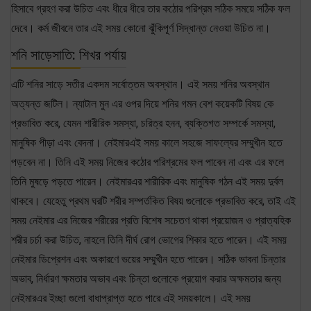
হিসাবে গ্রহণ করা উচিত এবং ধীরে ধীরে তার কঠোর পরিশ্রম সঠিক সময়ে সঠিক ফল
দেবে। কর্ম জীবনে তার এই সময় কোনো ঝুঁকিপূর্ণ সিদ্ধান্ত নেওয়া উচিত না।
শনি সাড়েসাতি: শিখর পর্যায়
এটি শনির সাড়ে সতীর একদম সর্বোত্তম অবস্থান। এই সময় শনির অবস্থান
অত্যন্ত জটিল। ন্যাটাল মুন এর ওপর দিয়ে শনির গমন বেশ কয়েকটি বিষয় কে
প্রভাবিত করে, যেমন শারীরিক সমস্যা, চরিত্র হনন, ব্যক্তিগত সম্পর্কে সমস্যা,
মানুষিক পীড়া এবং বেদনা। নেইমারএই সময় কালে সহজে সাফল্যের সম্মুখীন হতে
পড়বেন না। তিনি এই সময় নিজের কঠোর পরিশ্রমের ফল পাবেন না এবং এর ফলে
তিনি মুষড়ে পড়তে পারেন। নেইমারএর শারীরিক এবং মানুষিক গঠন এই সময় দুর্বল
থাকবে। যেহেতু প্রথম ঘরটি শরীর সম্পর্তকিত বিষয় গুলোকে প্রভাবিত করে, তাই এই
সময় নেইমার এর নিজের শরীরের প্রতি বিশেষ সচেতণ থাকা প্রয়োজন ও প্রাত্যহিক
শরীর চর্চা করা উচিত, নাহলে তিনি দীর্ঘ রোগ ভোগের শিকার হতে পারেন। এই সময়
নেইমার ডিপ্রেশন এবং অকারণে ভয়ের সম্মুখীন হতে পারেন। সঠিক ভাবনা চিন্তার
অভাব, নির্ধারণ ক্ষমতার অভাব এবং চিন্তা গুলোকে প্রয়োগ করার অক্ষমতার জন্য
নেইমারএর ইচ্ছা গুলো বাধাপ্রাপ্ত হতে পারে এই সময়কালে। এই সময়