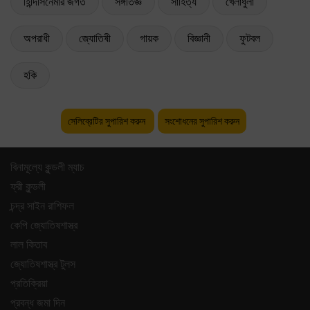
হিন্দিসিনেমার জগত
সঙ্গীতজ্ঞ
সাহিত্য
খেলাধুলা
অপরাধী
জ্যোতিষী
গায়ক
বিজ্ঞানী
ফুটবল
হকি
সেলিব্রেটির সুপারিশ করুন
সংশোধনের সুপারিশ করুন
বিনামূল্যে কুন্ডলী ম্যাচ
ফ্রী কুন্ডলী
চন্দ্র সাইন রাশিফল
কেপি জ্যোতিষশাস্ত্র
লাল কিতাব
জ্যোতিষশাস্ত্র টুলস
প্রতিক্রিয়া
প্রবন্ধ জমা দিন