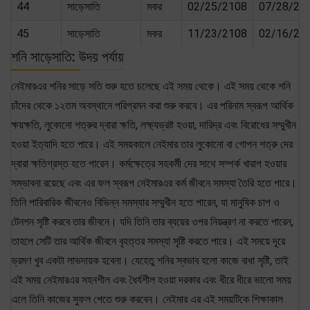
44
সাড়েসাতি
মকর
02/25/2108
07/28/21
45
সাড়েসাতি
মকর
11/23/2108
02/16/21
শনি সাড়েসাতি: উদয় পর্যায়
নেইমারএর শনির সাড়ে সতি শুরু হতে চলেছে এই সময় থেকে। এই সময় থেকে শনি
চাঁদের থেকে ১২তম অবস্থানে পরিগ্রমন করা শুরু করবে। এর পরিনাম স্বরূপ আর্থিক
ক্ষয়ক্ষতি, লুকোনো শত্রুর দ্বারা ক্ষতি, লক্ষ্যভ্রষ্ট হওয়া, দারিদ্র এবং বিরোধের সম্মুখীন
হওয়া ইত্যাদি হতে পারে। এই সময়কালে নেইমার তার লুকোনো বা গোপন শত্রু দের
দ্বারা ক্ষতিগ্রস্ত হতে পারেন। কর্মক্ষেত্রে সহকর্মী দের সাথে সম্পর্ক খারাপ হওয়ার
সম্ভাবনা রয়েছে এবং এর ফল স্বরূপ নেইমারএর কর্ম জীবনে সমস্যা তৈরি হতে পারে।
তিনি পারিবারিক জীবনেও বিভিন্ন সমস্যার সম্মুখীন হতে পারেন, যা মানুষিক চাপ ও
টেনশন সৃষ্টি করবে তার জীবনে। যদি তিনি তার ব্যয়ের ওপর নিয়ন্ত্রণ না করতে পারেন,
তাহলে সেটি তার আর্থিক জীবনে বৃহত্তর সমস্যা সৃষ্টি করতে পারে। এই সময়ে দূরে
ভ্রমণ খুব একটা লাভদায়ক হবেনা। যেহেতু শনির স্বভাব হলো কাজে বাধা সৃষ্টি, তাই
এই সময় নেইমারএর সহনশীল এবং ধৈর্যশীল হওয়া দরকার এবং ধীরে ধীরে ভালো সময়
এলে তিনি কাজের সুফল পেতে শুরু করবেন। নেইমার এর এই সময়টিকে শিক্ষাকাল