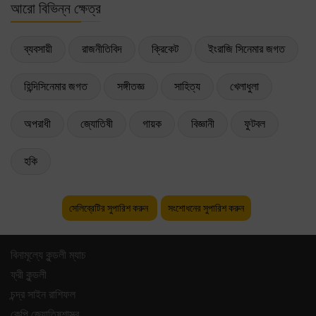
আরো বিভিন্ন ক্ষেত্র
ব্যবসায়ী
রাজনীতিবিদ
ক্রিকেট
ইংরাজি সিনেমার জগত
হিন্দিসিনেমার জগত
সঙ্গীতজ্ঞ
সাহিত্য
খেলাধুলা
অপরাধী
জ্যোতিষী
গায়ক
বিজ্ঞানী
ফুটবল
হকি
সেলিব্রেটির সুপারিশ করুন
সংশোধনের সুপারিশ করুন
বিনামূল্যে কুন্ডলী ম্যাচ
ফ্রী কুন্ডলী
চন্দ্র সাইন রাশিফল
কেপি জ্যোতিষশাস্ত্র