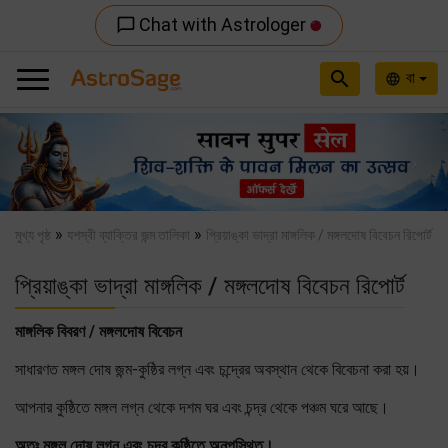
Chat with Astrologer
chat_bubble_outline
search
বা
language
Previous
Nex
»
»
মুখ্য পৃষ্ঠ
যশস্বী ব্যাক্তির জন্ম তালিকা
প্রিয়াঙ্কা ভাদ্রা মাঙ্গলিক / মঙ্গলদোষ বিবেচন রিপোর্ট
প্রিয়াঙ্কা ভাদ্রা মাঙ্গলিক / মঙ্গলদোষ বিবেচন রিপোর্ট
মাঙ্গলিক বিবরণ / মঙ্গলদোষ বিবেচন
সাধারণত মঙ্গল দোষ জন্ম-কুষ্ঠির লগ্ন এবং চন্দ্রের অবস্থান থেকে বিবেচনা করা হয়।
আপনার কুষ্ঠিতে মঙ্গল লগ্ন থেকে দশম ঘর এবং চন্দ্র থেকে পঞ্চম ঘরে আছে।
অতঃ মঙ্গল দোষ লগ্ন এবং চন্দ্র কুষ্ঠিতে অনুপস্থিত।