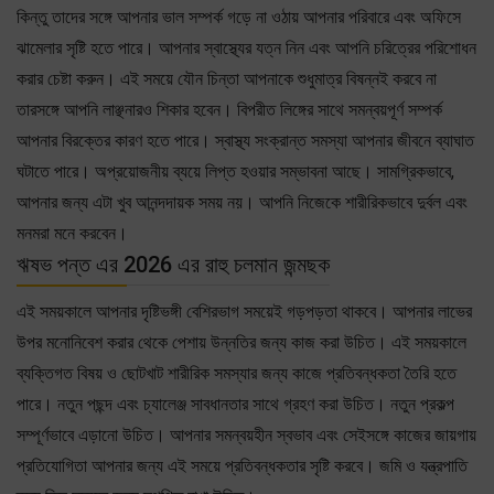
কিন্তু তাদের সঙ্গে আপনার ভাল সম্পর্ক গড়ে না ওঠায় আপনার পরিবারে এবং অফিসে
ঝামেলার সৃষ্টি হতে পারে। আপনার স্বাস্থ্যের যত্ন নিন এবং আপনি চরিত্রের পরিশোধন
করার চেষ্টা করুন। এই সময়ে যৌন চিন্তা আপনাকে শুধুমাত্র বিষন্নই করবে না
তারসঙ্গে আপনি লাঞ্ছনারও শিকার হবেন। বিপরীত লিঙ্গের সাথে সমন্বয়পূর্ণ সম্পর্ক
আপনার বিরক্তের কারণ হতে পারে। স্বাস্থ্য সংক্রান্ত সমস্যা আপনার জীবনে ব্যাঘাত
ঘটাতে পারে। অপ্রয়োজনীয় ব্যয়ে লিপ্ত হওয়ার সম্ভাবনা আছে। সামগ্রিকভাবে,
আপনার জন্য এটা খুব আনন্দদায়ক সময় নয়। আপনি নিজেকে শারীরিকভাবে দুর্বল এবং
মনমরা মনে করবেন।
ঋষভ পন্ত এর 2026 এর রাহু চলমান জন্মছক
এই সময়কালে আপনার দৃষ্টিভঙ্গী বেশিরভাগ সময়েই গড়পড়তা থাকবে। আপনার লাভের
উপর মনোনিবেশ করার থেকে পেশায় উন্নতির জন্য কাজ করা উচিত। এই সময়কালে
ব্যক্তিগত বিষয় ও ছোটখাট শারীরিক সমস্যার জন্য কাজে প্রতিবন্ধকতা তৈরি হতে
পারে। নতুন পছন্দ এবং চ্যালেঞ্জ সাবধানতার সাথে গ্রহণ করা উচিত। নতুন প্রকল্প
সম্পূর্ণভাবে এড়ানো উচিত। আপনার সমন্বয়হীন স্বভাব এবং সেইসঙ্গে কাজের জায়গায়
প্রতিযোগিতা আপনার জন্য এই সময়ে প্রতিবন্ধকতার সৃষ্টি করবে। জমি ও যন্ত্রপাতি