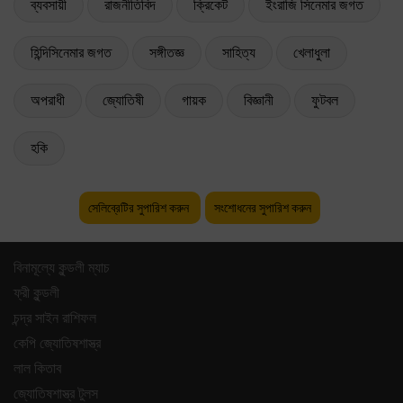
ব্যবসায়ী
রাজনীতিবিদ
ক্রিকেট
ইংরাজি সিনেমার জগত
হিন্দিসিনেমার জগত
সঙ্গীতজ্ঞ
সাহিত্য
খেলাধুলা
অপরাধী
জ্যোতিষী
গায়ক
বিজ্ঞানী
ফুটবল
হকি
সেলিব্রেটির সুপারিশ করুন
সংশোধনের সুপারিশ করুন
বিনামূল্যে কুন্ডলী ম্যাচ
ফ্রী কুন্ডলী
চন্দ্র সাইন রাশিফল
কেপি জ্যোতিষশাস্ত্র
লাল কিতাব
জ্যোতিষশাস্ত্র টুলস