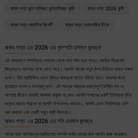
ঋষভ পন্ত জন্ম তালিকা/ জন্মতালিকা/ কুষ্ঠি
ঋষভ পন্ত 2026 কুষ্ঠি
ঋষভ পন্ত জ্যোতিষ রিপোর্ট
ঋষভ পন্ত ফ্রেনলজির চিত্র
ঋষভ পন্ত এর 2026 এর বৃহস্পতি চলমান জন্মছক
এই সময়কালে সম্পত্তির লেনদেন থেকে ভাল লাভ হতে পারে। আর্থিক বিরোধের
সিদ্ধান্তও আপনার পক্ষে যেতে পারে। আপনি আয়ের নতুন উৎস চিহ্নিত করতে সক্ষম
হবেন। দীর্ঘ প্রতীক্ষিত বেতন বৃদ্ধির আকাঙ্খা সত্যে পরিণত হবে। ব্যবসার জন্য
যাতায়াত সফল ও ফলপ্রসূ হবে। এই সময়ের সবচেয়ে গুরুত্বপূর্ণ বৈশিষ্ট্য হল যে,
আপনার জীবনে যেমনই অবস্থা থাকুক না কেন- আপনি সম্মানের একটি ইতিবাচক বৃদ্ধি
অনুভব করতে পারবেন যা আপনি উপভোগও করবেন। আপনি ভোগ বিলাসিতায় বেশি
খরচ করবেন এবং একটি নতুন গাড়ী কিনবেন।
ঋষভ পন্ত এর 2026 এর শনি চলমান জন্মছক
যাদের সঙ্গে আপনার খুব ব্যক্তিগত সম্পর্ক অর্থাৎ যাদের সঙ্গে আপনি কাজ করেছেন,