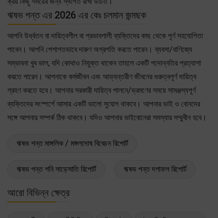
ক্রয় কিছু সময়ের জন্য স্থগিত রাখা উচিত।
ঋষভ পন্ত এর 2026 এর কেঃ চলমান জন্মছক
আপনি উর্ধ্বতন বা দায়িত্বশীল বা প্রভাবশালী ব্যক্তিদের কাছ থেকে পূর্ণ সহযোগিতা
পাবেন। আপনি পেশাগতভাবে দারুণ অগ্রগতি করতে পারেন। ব্যবসা/বাণিজ্যে
সম্ভাবনা খুব ভাল, যদি কোথাও নিযুক্ত থাকেন তাহলে একটি পদোন্নতির প্রত্যাশা
করতে পারেন। আপনাকে কর্মজীবন এবং আভ্যন্তরীণ জীবনের গুরুত্বপূর্ণ দায়িত্ব
গ্রহণ করতে হবে। আপনার সরকারী দায়িত্ব পালনে/ভ্রমণের সময়ে সামঞ্জস্যপূর্ণ
ব্যক্তিদের সংস্পর্শে আসার একটি ভালো সুযোগ থাকবে। আপনার ভাই ও বোনদের
সঙ্গে আপনার সম্পর্ক ঠিক থাকবে। যদিও আপনার ভাইবোনেরা সমস্যার সম্মুখীন হবে।
ঋষভ পন্ত মাঙ্গলিক / মঙ্গলদোষ বিবেচন রিপোর্ট
ঋষভ পন্ত শনি সাড়েসাতি রিপোর্ট
ঋষভ পন্ত দশাফল রিপোর্ট
আরো বিভিন্ন ক্ষেত্র