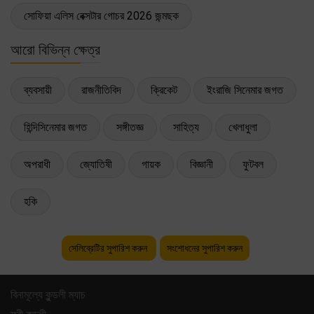
সোফিয়া এলিস বেক্সটার গোচর 2026 জন্মছক
আরো বিভিন্ন ক্ষেত্র
ব্যবসায়ী
রাজনীতিবিদ
ক্রিকেট
ইংরাজি সিনেমার জগত
হিন্দিসিনেমার জগত
সঙ্গীতজ্ঞ
সাহিত্য
খেলাধুলা
অপরাধী
জ্যোতিষী
গায়ক
বিজ্ঞানী
ফুটবল
হকি
সেলিব্রেটির সুপারিশ করুন
সংশোধনের সুপারিশ করুন
বিনামূল্যে কুন্ডলী ম্যাচ