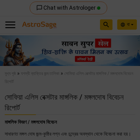
Chat with Astrologer
chat_bubble_outline
search
বা
language
Previous
Nex
»
»
মুখ্য পৃষ্ঠ
যশস্বী ব্যাক্তির জন্ম তালিকা
সোফিয়া এলিস বেক্সটার মাঙ্গলিক / মঙ্গলদোষ বিবেচন
রিপোর্ট
সোফিয়া এলিস বেক্সটার মাঙ্গলিক / মঙ্গলদোষ বিবেচন
রিপোর্ট
মাঙ্গলিক বিবরণ / মঙ্গলদোষ বিবেচন
সাধারণত মঙ্গল দোষ জন্ম-কুষ্ঠির লগ্ন এবং চন্দ্রের অবস্থান থেকে বিবেচনা করা হয়।