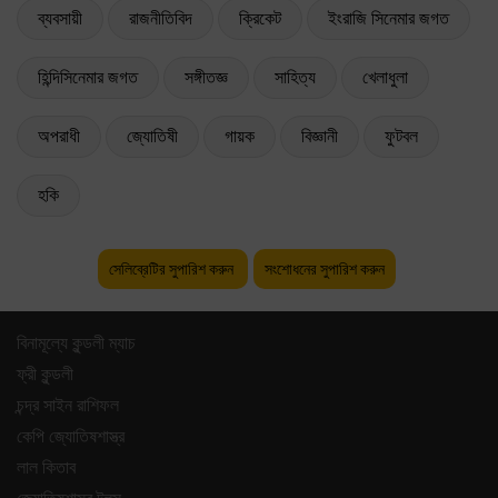
ব্যবসায়ী
রাজনীতিবিদ
ক্রিকেট
ইংরাজি সিনেমার জগত
হিন্দিসিনেমার জগত
সঙ্গীতজ্ঞ
সাহিত্য
খেলাধুলা
অপরাধী
জ্যোতিষী
গায়ক
বিজ্ঞানী
ফুটবল
হকি
সেলিব্রেটির সুপারিশ করুন
সংশোধনের সুপারিশ করুন
বিনামূল্যে কুন্ডলী ম্যাচ
ফ্রী কুন্ডলী
চন্দ্র সাইন রাশিফল
কেপি জ্যোতিষশাস্ত্র
লাল কিতাব