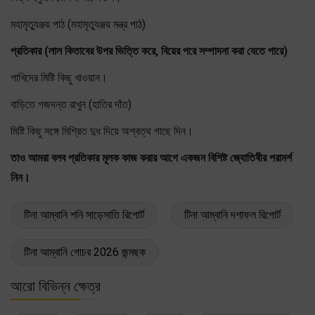
মহামৃত্যুঞ্জয় পাঠ (মহামৃত্যুঞ্জয় মন্ত্র পাঠ)
প্রতিকার (লাল কিতাবের উপর ভিত্তি করে, বিয়ের পরে সম্পাদনা করা যেতে পারে)
পাখিদের মিষ্টি কিছু খাওয়ান।
বাড়িতে গজদন্ত রাখুন (হাতির দাঁত)
মিষ্টি কিছু সঙ্গে মিশ্রিত দুধ দিয়ে অশ্বত্থ গাছে দিন।
তাও আমরা বলব প্রতিকার মূলক কাজ করার আগে একজন বিশিষ্ট জ্যোতিষীর পরামর্শ
নিন।
টিনা আম্বানি শনি সাড়েসাতি রিপোর্ট
টিনা আম্বানি দশাফল রিপোর্ট
টিনা আম্বানি গোচর 2026 জন্মছক
আরো বিভিন্ন ক্ষেত্র