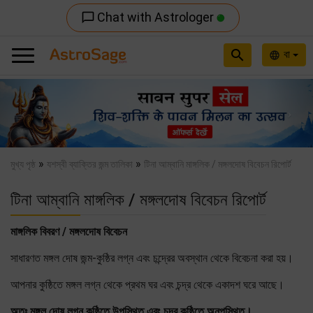
Chat with Astrologer
chat_bubble_outline
search
বা
language
Previous
Nex
»
»
মুখ্য পৃষ্ঠ
যশস্বী ব্যাক্তির জন্ম তালিকা
টিনা আম্বানি মাঙ্গলিক / মঙ্গলদোষ বিবেচন রিপোর্ট
টিনা আম্বানি মাঙ্গলিক / মঙ্গলদোষ বিবেচন রিপোর্ট
মাঙ্গলিক বিবরণ / মঙ্গলদোষ বিবেচন
সাধারণত মঙ্গল দোষ জন্ম-কুষ্ঠির লগ্ন এবং চন্দ্রের অবস্থান থেকে বিবেচনা করা হয়।
আপনার কুষ্ঠিতে মঙ্গল লগ্ন থেকে প্রথম ঘর এবং চন্দ্র থেকে একাদশ ঘরে আছে।
অতঃ মঙ্গল দোষ লগ্ন কুষ্ঠিতে উপস্থিত এবং চন্দ্র কুষ্ঠিতে অনুপস্থিত।