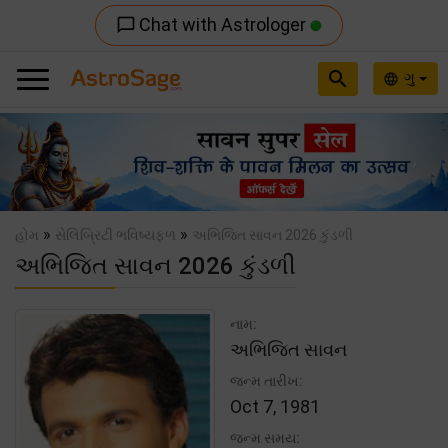
Chat with Astrologer
chat_bubble_outline
search
ગુ
language
Previous
Nex
»
»
હોમ
સેલિબ્રિટી ભવિષ્યફળ
અભિજિત સાવન 2026 કુંડળી
અભિજિત સાવન 2026 કુંડળી
નામ:
અભિજિત સાવન
જન્મ તારીખ:
Oct 7, 1981
જન્મ સમય: