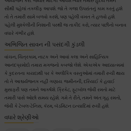
આયોજન કરો. જ્યારે માંદગી આવશે ત્યારે તમારું હૃદય તમને
સૌથી પહેલાં તકલીફ આપશે. જો તે ગજા ઉપરાંતનું કામ કરતું હશે
તો તે તમારી સામે બળવો કરશે, પણ પહેલી વખત તે હળવો હશે.
પહેલી મુશ્કેલીની નિશાની પરથી જ તાકીદ કરો, ત્યાર પછીનો બનાવ
વધારે ગંભીર હશે.
અભિજિત સાવન ની પસંદગી કુંડલી
વાંચન, ચિત્રકામ, નાટક અને આવાં કલા અને સાહિત્યિક
આનંદપ્રમોદો તમારા મગજનો કબજો લેશે. એકાએક આધ્યાત્મમાં
કે કુદરતના કાયદાથી પર કે અલૌકિક વસ્તુઓમાં તમારી રુચી થાય
તો તે આશ્ચર્યજનક નહીં ગણાય. જમીનની, દરિયાઈ કે હવાઈ
મુસાફરી પણ તમને આકર્ષશે. ક્રિકેટ, ફૂટબૉલ જેવી રમતો માટે
તમારી પાસે ઓછો સમય રહેશે. ગમે તે રીતે, તમને અંત:ગૃહ રમતો,
જેવી કે ટેબલ-ટેનિસ, કૅરમ, બૅડમિંટન ઇત્યાદિમાં રુચી હશે.
વધારે શ્રેણીઓ