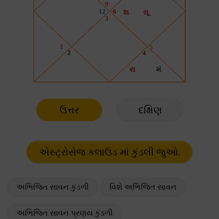
ઉત્તર
દક્ષિણ
અભિજિત સાવન કુંડળી
વિશે અભિજિત સાવન
અભિજિત સાવન પ્રણય કુંડળી