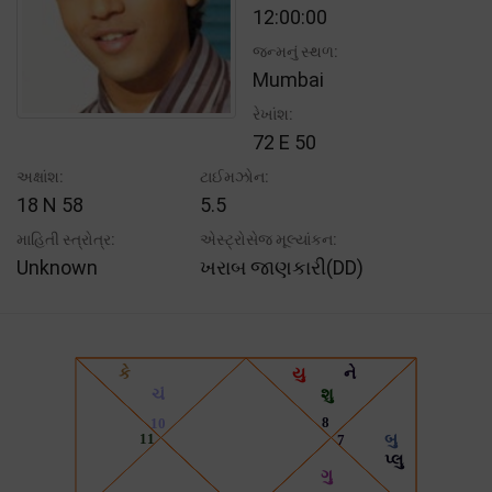
12:00:00
જન્મનું સ્થળ:
Mumbai
રેખાંશ:
72 E 50
અક્ષાંશ:
ટાઈમઝોન:
18 N 58
5.5
માહિતી સ્ત્રોત્ર:
એસ્ટ્રોસેજ મૂલ્યાંકન:
Unknown
ખરાબ જાણકારી(DD)