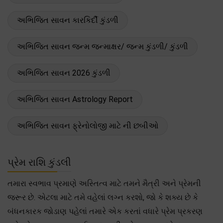
અભિજિત સાવન કારકિર્દી કુંડળી
અભિજિત સાવન જન્મ જન્માક્ષર/ જન્મ કુંડળી/ કુંડળી
અભિજિત સાવન 2026 કુંડળી
અભિજિત સાવન Astrology Report
અભિજિત સાવન ફ્રેનોલોજી માટે ની છબીઓ
પ્રેમ રાશિ કુંડલી
તમારા સ્વભાવ પ્રમાણે અસ્તિત્વ માટે તમને મૈત્રી અને પ્રેમની
જરૂર છે. એટલા માટે તમે વહેલાં લગ્ન કરશો, જો કે શક્ય છે કે
બંધનકારક જોડાણ પહેલાં તમારે એક કરતાં વધારે પ્રેમ પ્રકરણ