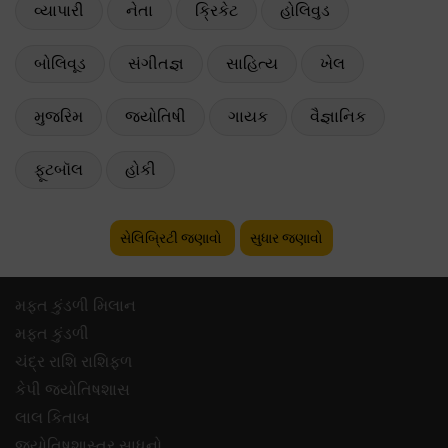
વ્યાપારી
નેતા
ક્રિકેટ
હોલિવુડ
બોલિવૂડ
સંગીતજ્ઞ
સાહિત્ય
ખેલ
મુજરિમ
જ્યોતિષી
ગાયક
વૈજ્ઞાનિક
ફૂટબૉલ
હોકી
સેલિબ્રિટી જણાવો
સુધાર જણાવો
મફ્ત કુંડળી મિલાન
મફ્ત કુંડળી
ચંદ્ર રાશિ રાશિફળ
કેપી જ્યોતિષશાસ
લાલ કિતાબ
જ્યોતિષશાસ્ત્ર સાધનો