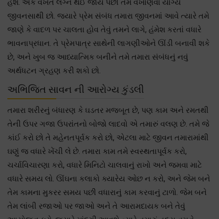
હશે. એક વખત લગ્ન થઈ જાય પછી તમે વખાણવા યોગ્ય
જીવનસાથી છો. જ્યારે પ્રેમ સંબંધ તમારા જીવનમાં આવે ત્યારે તમે
જાણે કે વાદળ પર ચાલતા હોવ તેવું તમને લાગે, હંમેશ કરતાં વધારે
ભાવનાપ્રધાન. તે પ્રેમપાત્ર સાથેની લાગણીઓને ઊંડી બનાવી શકે
છે, અને ખુબ જ આધ્યાત્મિક બનીને તમે તમારા સંબંધનું નવું
અર્થધટન ગ્રહણ કરી શકો છો.
અભિજિત સાવન ની આરોગ્ય કુંડલી
તમારા શરીરનું બંધારણ કે ઘડતર મજબૂત છે, પણ કામ અને રમતથી
તેની ઉપર ગજા ઉપરાંતનો બોજો લાદવો એ તમારું વલણ છે. તમે જે
કાંઈ કરો છો તે મહેનતપૂર્વક કરો છો, એટલા માટે જીવન તમારામાંથી
ઘણું જ વધારે ખેંચી લે છે. તમારા કામ તમે સ્વસ્થતાપૂર્વક કરો,
ચર્ચાવિચારણા કરો, વધારે મિનિટો ચાલવાનું રાખો અને જમવા માટે
વધારે સમય લો. ઊંઘના કલાકો ક્યારેય ઓછ ન કરો, અને જેમ બને
તેમ કામના મુકરર સમય પછી વધારાનું કામ કરવાનું ટાળો. જેમ બને
તેમ લાંબી રજાઓ પર જાઓ અને તે આરામદાયક બને તેવું