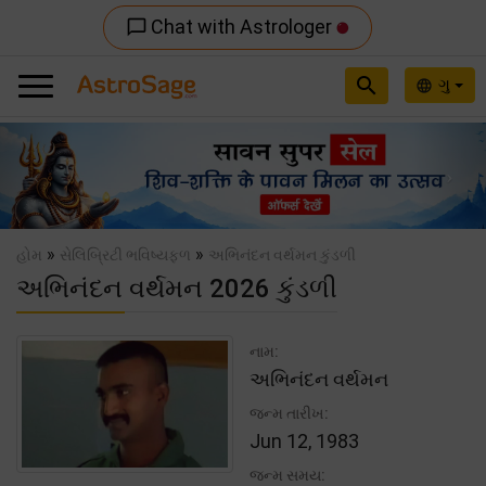
Chat with Astrologer
chat_bubble_outline
search
ગુ
language
Previous
Nex
»
»
હોમ
સેલિબ્રિટી ભવિષ્યફળ
અભિનંદન વર્થમન કુંડળી
અભિનંદન વર્થમન 2026 કુંડળી
નામ:
અભિનંદન વર્થમન
જન્મ તારીખ:
Jun 12, 1983
જન્મ સમય: