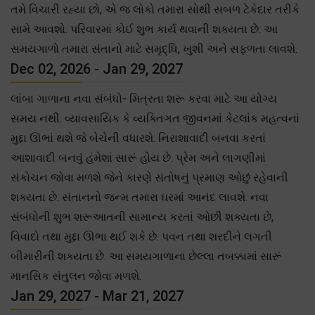
તમે વિચારી રહ્યા છો, એ જ લોકો તમારા સોથી સબળ ટેકેદાર તરીકે
સામે આવશો. પરિવારમાં કોઈ શુભ કાર્ય થવાની શક્યતા છે. આ
સમયગાળો તમારા સંતાનો માટે સમૃદ્ધિ, ખુશી અને સફળતા લાવશે.
Dec 02, 2026 - Jan 29, 2027
લાંબા ગાળાના નવા સંબંધો- મિત્રતા શરૂ કરવા માટે આ યોગ્ય
સમય નથી. વ્યાવસાયિક કે વ્યક્તિગત જીવનમાં કેટલાંક મહત્વનાં
મુદ્દા ઊભાં થશે જે બેચેની વધારશે. નિરાશાવાદી બનવા કરતાં
આશાવાદી બનવું હંમેશાં સારૂં હોય છે. પ્રેમ અને લાગણીમાં
સંકોચન જોવા મળશે જેને કારણે સંતોષનું પ્રમાણ ઓછું રહેવાની
શક્યતા છે. સંતાનનો જન્મ તમારા ઘરમાં આનંદ લાવશે. નવા
સંબંધોની શુભ શરૂઆતની સામાન્ય કરતાં ઓછી શક્યતા છે,
વિવાદો તથા મુદ્દા ઊભા થઈ શકે છે. પવન તથા શરદીને લગતી
બીમારીની શક્યતા છે. આ સમયગાળાના છેલ્લા તબક્કામાં સારૂં
માનસિક સંતુલન જોવા મળશે.
Jan 29, 2027 - Mar 21, 2027