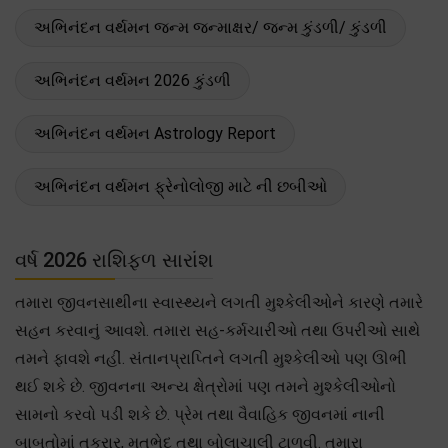
અભિનંદન વર્થમન જન્મ જન્માક્ષર/ જન્મ કુંડળી/ કુંડળી
અભિનંદન વર્થમન 2026 કુંડળી
અભિનંદન વર્થમન Astrology Report
અભિનંદન વર્થમન ફ્રેનોલોજી માટે ની છબીઓ
વર્ષ 2026 રાશિફળ સારાંશ
તમારા જીવનસાથીના સ્વાસ્થ્યને લગતી મુશ્કેલીઓને કારણે તમારે
સહન કરવાનું આવશે. તમારા સહ-કર્મચારીઓ તથા ઉપરીઓ સાથે
તમને ફાવશે નહીં. સંતાનપ્રાપ્તિને લગતી મુશ્કેલીઓ પણ ઊભી
થઈ શકે છે. જીવનના અન્ય ક્ષેત્રોમાં પણ તમને મુશ્કેલીઓનો
સામનો કરવો પડી શકે છે. પ્રેમ તથા વૈવાહિક જીવનમાં નાની
બાબતોમાં તકરાર, મતભેદ તથા બોલાચાલી ટાળવી. તમારા