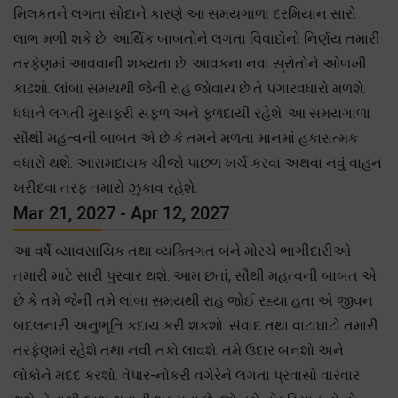
મિલકતને લગતા સોદાને કારણે આ સમયગાળા દરમિયાન સારો
લાભ મળી શકે છે. આર્થિક બાબતોને લગતા વિવાદોનો નિર્ણય તમારી
તરફેણમાં આવવાની શક્યતા છે. આવકના નવા સ્રોતોને ઓળખી
કાઢશો. લાંબા સમયથી જેની રાહ જોવાય છે તે પગારવધારો મળશે.
ધંધાને લગતી મુસાફરી સફળ અને ફળદાયી રહેશે. આ સમયગાળા
સૌથી મહત્વની બાબત એ છે કે તમને મળતા માનમાં હકારાત્મક
વધારો થશે. આરામદાયક ચીજો પાછળ ખર્ચ કરવા અથવા નવું વાહન
ખરીદવા તરફ તમારો ઝુકાવ રહેશે.
Mar 21, 2027 - Apr 12, 2027
આ વર્ષે વ્યાવસાયિક તથા વ્યક્તિગત બંને મોરચે ભાગીદારીઓ
તમારી માટે સારી પુરવાર થશે. આમ છતાં, સૌથી મહત્વની બાબત એ
છે કે તમે જેની તમે લાંબા સમયથી રાહ જોઈ રહ્યા હતા એ જીવન
બદલનારી અનુભૂતિ કદાચ કરી શકશો. સંવાદ તથા વાટાઘાટો તમારી
તરફેણમાં રહેશે તથા નવી તકો લાવશે. તમે ઉદાર બનશો અને
લોકોને મદદ કરશો. વેપાર-નોકરી વગેરેને લગતા પ્રવાસો વારંવાર