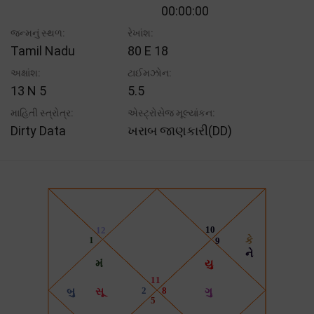
00:00:00
જન્મનું સ્થળ:
રેખાંશ:
Tamil Nadu
80 E 18
અક્ષાંશ:
ટાઈમઝોન:
13 N 5
5.5
માહિતી સ્ત્રોત્ર:
એસ્ટ્રોસેજ મૂલ્યાંકન:
Dirty Data
ખરાબ જાણકારી(DD)