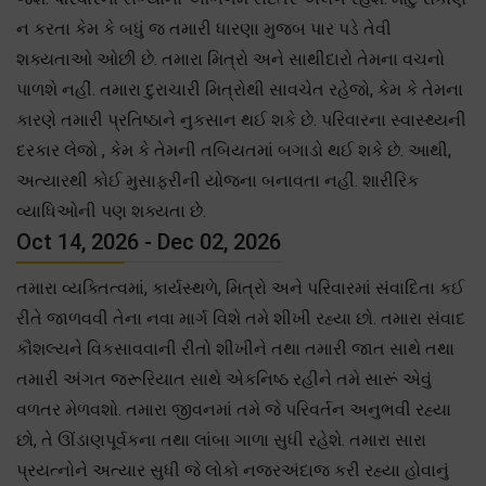
ન કરતા કેમ કે બધું જ તમારી ધારણા મુજબ પાર પડે તેવી
શક્યતાઓ ઓછી છે. તમારા મિત્રો અને સાથીદારો તેમના વચનો
પાળશે નહીં. તમારા દુરાચારી મિત્રોથી સાવચેત રહેજો, કેમ કે તેમના
કારણે તમારી પ્રતિષ્ઠાને નુકસાન થઈ શકે છે. પરિવારના સ્વાસ્થ્યની
દરકાર લેજો , કેમ કે તેમની તબિયતમાં બગાડો થઈ શકે છે. આથી,
અત્યારથી કોઈ મુસાફરીની યોજના બનાવતા નહીં. શારીરિક
વ્યાધિઓની પણ શક્યતા છે.
Oct 14, 2026 - Dec 02, 2026
તમારા વ્યક્તિત્વમાં, કાર્યસ્થળે, મિત્રો અને પરિવારમાં સંવાદિતા કઈ
રીતે જાળવવી તેના નવા માર્ગ વિશે તમે શીખી રહ્યા છો. તમારા સંવાદ
કૌશલ્યને વિકસાવવાની રીતો શીખીને તથા તમારી જાત સાથે તથા
તમારી અંગત જરૂરિયાત સાથે એકનિષ્ઠ રહીને તમે સારૂં એવું
વળતર મેળવશો. તમારા જીવનમાં તમે જે પરિવર્તન અનુભવી રહ્યા
છો, તે ઊંડાણપૂર્વકના તથા લાંબા ગાળા સુધી રહેશે. તમારા સારા
પ્રયત્નોને અત્યાર સુધી જે લોકો નજરઅંદાજ કરી રહ્યા હોવાનું