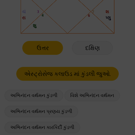
ઉત્તર
દક્ષિણ
અભિનંદન વર્થમન કુંડળી
વિશે અભિનંદન વર્થમન
અભિનંદન વર્થમન પ્રણય કુંડળી
અભિનંદન વર્થમન કારકિર્દી કુંડળી