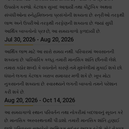
ઉપયોગ કરજો. કેટલાક સુખદ આશ્ચર્યો તથા કૌટુંબિક અથવા
સંબંધીઓના સ્નેહમિલનના પ્રસંગોની શક્યતા છે. સ્ત્રીઓ તરફથી
લાભ અને ઉપરીઓ તરફથી તરફેણની શક્યતા છે. જ્યાં સુધી
આર્થિક બાબતોનો પ્રશ્ન છે, આ સમયગાળો ફળદાયી છે.
Jul 30, 2026 - Aug 20, 2026
આર્થિક લાભ માટે આ સારો સમય નથી. પરિવારમાં અવસાનની
શક્યતા છે. પારિવારિક કલહ તમારી માનસિક શાંતિ છીનવી લેશે.
તમારા કઠોર શબ્દો કે વચનોને કારણે તમે મુશ્કેલીમાં મુકાઈ શકો છો.
ધંધાને લગતા કેટલાક ખરાબ સમાચાર મળી શકે છે. ખૂબ મોટા
નુકસાનની શક્યતા છે. સ્વાસ્થ્યને લગતી બાબતો તમને પરેશાન
કરી શકે છે.
Aug 20, 2026 - Oct 14, 2026
આ સમયગાળો સ્થાન પરિવર્તન તથા નોકરીમાં બદલાવનું સૂચન કરે
છે. માનસિક અસ્વસ્થતાથી પીડાશો. તમારી માનસિક શાંતિ હણાઈ
જશે. પરિવારના સભ્યોનો અભિગમ સદંતર અલગ રહેશે. મોટું રોકાણ