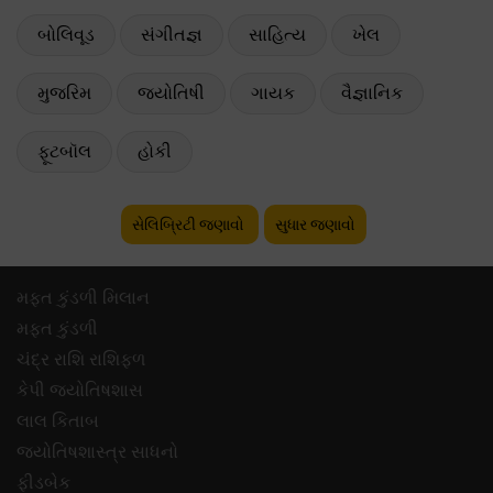
બોલિવૂડ
સંગીતજ્ઞ
સાહિત્ય
ખેલ
મુજરિમ
જ્યોતિષી
ગાયક
વૈજ્ઞાનિક
ફૂટબૉલ
હોકી
સેલિબ્રિટી જણાવો
સુધાર જણાવો
મફ્ત કુંડળી મિલાન
મફ્ત કુંડળી
ચંદ્ર રાશિ રાશિફળ
કેપી જ્યોતિષશાસ
લાલ કિતાબ
જ્યોતિષશાસ્ત્ર સાધનો
ફીડબેક