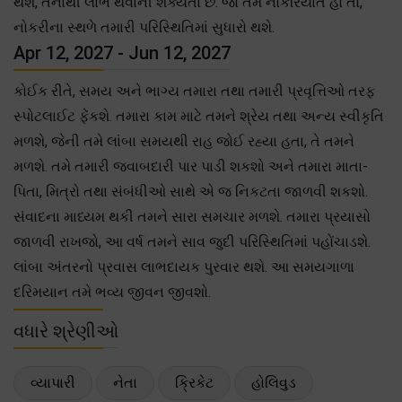
થશે, તેનાથી લાભ થવાની શક્યતા છે. જો તમે નોકરિયાત હો તો,
નોકરીના સ્થળે તમારી પરિસ્થિતિમાં સુધારો થશે.
Apr 12, 2027 - Jun 12, 2027
કોઈક રીતે, સમય અને ભાગ્ય તમારા તથા તમારી પ્રવૃત્તિઓ તરફ
સ્પોટલાઈટ ફેંકશે. તમારા કામ માટે તમને શ્રેય તથા અન્ય સ્વીકૃતિ
મળશે, જેની તમે લાંબા સમયથી રાહ જોઈ રહ્યા હતા, તે તમને
મળશે. તમે તમારી જવાબદારી પાર પાડી શકશો અને તમારા માતા-
પિતા, મિત્રો તથા સંબંધીઓ સાથે એ જ નિકટતા જાળવી શકશો.
સંવાદના માધ્યમ થકી તમને સારા સમચાર મળશે. તમારા પ્રયાસો
જાળવી રાખજો, આ વર્ષ તમને સાવ જુદી પરિસ્થિતિમાં પહોંચાડશે.
લાંબા અંતરનો પ્રવાસ લાભદાયક પુરવાર થશે. આ સમયગાળા
દરિમયાન તમે ભવ્ય જીવન જીવશો.
વધારે શ્રેણીઓ
વ્યાપારી
નેતા
ક્રિકેટ
હોલિવુડ