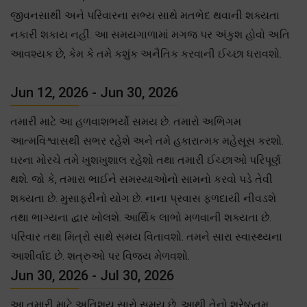
જીવનસાથી અને પરિવારના સભ્ય સાથે મતભેદ થવાની શક્યતા
નકારી શકાય નહીં. આ સમયગાળામાં મગજ પર અંકુશ હોવો અતિ
આવશ્યક છે, કેમ કે તમે કશુંક અનૈતિક કરવાની ઈચ્છા ધરાવશો.
Jun 12, 2026 - Jun 30, 2026
તમારી માટે આ હળવાશભર્યો સમય છે. તમારો અભિગમ
આત્મવિશ્વાસથી સભર રહેશે અને તમે હકારાત્મક મહેસૂસ કરશો.
ઘરના મોરચે તમે ખુશખુશાલ રહેશો તથા તમારી ઈચ્છાઓ પરિપૂર્ણ
થશે. જો કે, તમારા ભાઈને સમસ્યાઓનો સામનો કરવો પડે તેવી
શક્યતા છે. મુસાફરીનો યોગ છે. નાના પ્રવાસ ફળદાયી નીવડશે
તથા ભાગ્યના દ્વાર ખોલશે. આર્થિક લાભો મળવાની શક્યતા છે.
પરિવાર તથા મિત્રો સાથે સમય વિતાવશો. તમને સારા સ્વાસ્થ્યના
આશીર્વાદ છે. શત્રુઓ પર વિજય મેળવશો.
Jun 30, 2026 - Jul 30, 2026
આ તમારી માટે અતિશય સારો સમય છે, આથી તેનો શ્રેષ્ઠતમ