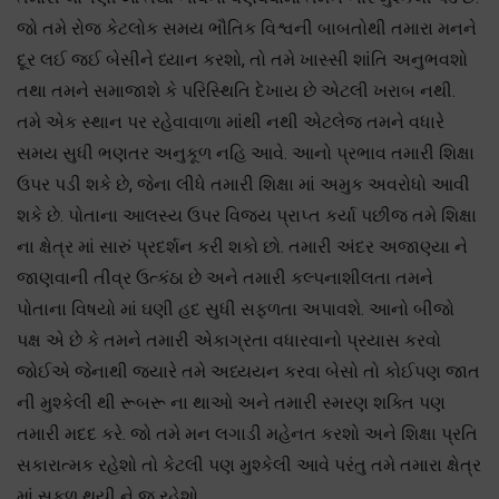
જો તમે રોજ કેટલોક સમય ભૌતિક વિશ્વની બાબતોથી તમારા મનને
દૂર લઈ જઈ બેસીને ધ્યાન કરશો, તો તમે ખાસ્સી શાંતિ અનુભવશો
તથા તમને સમાજાશે કે પરિસ્થિતિ દેખાય છે એટલી ખરાબ નથી.
તમે એક સ્થાન પર રહેવાવાળા માંથી નથી એટલેજ તમને વધારે
સમય સુધી ભણતર અનુકૂળ નહિ આવે. આનો પ્રભાવ તમારી શિક્ષા
ઉપર પડી શકે છે, જેના લીધે તમારી શિક્ષા માં અમુક અવરોધો આવી
શકે છે. પોતાના આલસ્ય ઉપર વિજય પ્રાપ્ત કર્યા પછીજ તમે શિક્ષા
ના ક્ષેત્ર માં સારું પ્રદર્શન કરી શકો છો. તમારી અંદર અજાણ્યા ને
જાણવાની તીવ્ર ઉત્કંઠા છે અને તમારી કલ્પનાશીલતા તમને
પોતાના વિષયો માં ઘણી હદ સુધી સફળતા અપાવશે. આનો બીજો
પક્ષ એ છે કે તમને તમારી એકાગ્રતા વધારવાનો પ્રયાસ કરવો
જોઈએ જેનાથી જયારે તમે અધ્યયન કરવા બેસો તો કોઈપણ જાત
ની મુશ્કેલી થી રૂબરૂ ના થાઓ અને તમારી સ્મરણ શક્તિ પણ
તમારી મદદ કરે. જો તમે મન લગાડી મહેનત કરશો અને શિક્ષા પ્રતિ
સકારાત્મક રહેશો તો કેટલી પણ મુશ્કેલી આવે પરંતુ તમે તમારા ક્ષેત્ર
માં સફળ થયી ને જ રહેશો.