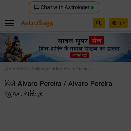
Chat with Astrologer
chat_bubble_outline
search
ગુ
language
Previous
Nex
»
»
હોમ
સેલિબ્રિટી ભવિષ્યફળ
વિશે Alvaro Pereira
વિશે Alvaro Pereira / Alvaro Pereira
જીવન ચરિત્ર