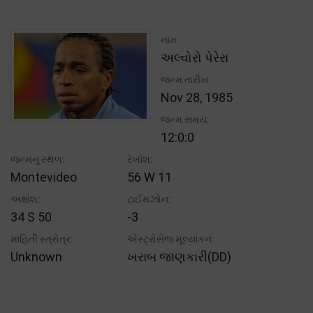
નામ:
અલ્વોરો પેરેરા
જન્મ તારીખ:
Nov 28, 1985
જન્મ સમય:
12:0:0
જન્મનું સ્થળ:
રેખાંશ:
Montevideo
56 W 11
અક્ષાંશ:
ટાઈમઝોન:
34 S 50
-3
માહિતી સ્ત્રોત્ર:
એસ્ટ્રોસેજ મૂલ્યાંકન:
Unknown
ખરાબ જાણકારી(DD)