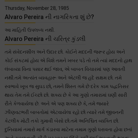
Thursday, November 28, 1985
Alvaro Pereira ની નાગરિકતા શું છે?
આ માહિતી ઉપલબ્ધ નથી.
Alvaro Pereira ની ચરિત્ર કુંડલી
તમે સંવેદનશીલ અને ઉદાર છો. કોઈને મદદની જરૂર હોય અને
કોઈ સંકટમાં હોય એ વિશે તમને ખબર પડે તો તમે ત્યાં મદદનો હાથ
લંબાવ્યા વિના પસાર થઈ જાવ, એ બાબત વિચારમાં પણ આવતી
નથી.તમે અત્યંત વ્યવહારૂ અને એટલી જ હદે સક્ષમ છો. તમે
સ્વભાવે ખૂબ જ સુઘડ છો, તમને શિસ્ત ગમે છે દરેક કામ પદ્ધતિસર
થાય તેમ તમે ઈચ્છો છો. શક્ય છે કે આ ગુણો તમારામાં ઘણી સારી
રીતે કેળવાયેલા છે. અને એ પણ શક્ય છે કે, તમે જ્યારે
ઝીણવટભરી બાબતોમાં એટવાયેલા રહો છો ત્યારે તમે જીવનની
કેટલીક મોટી તકો ગુમાવી બેસો છો.તમે અનિશ્ચિત વ્યક્તિ છો.
દુનિયામાં તમારો માર્ગ કંડારવા માટેના તમામ ગુણો ધરાવતા હોવા છતાં