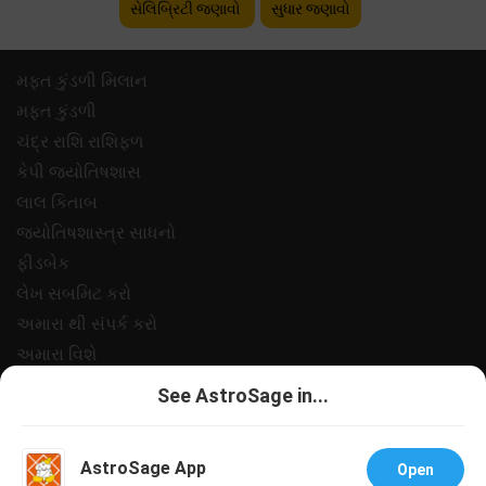
સેલિબ્રિટી જણાવો
સુધાર જણાવો
મફ્ત કુંડળી મિલાન
મફ્ત કુંડળી
ચંદ્ર રાશિ રાશિફળ
કેપી જ્યોતિષશાસ
લાલ કિતાબ
જ્યોતિષશાસ્ત્ર સાધનો
ફીડબેક
લેખ સબમિટ કરો
અમારા થી સંપર્ક કરો
અમારા વિશે
ચુકવણી
See AstroSage in...
ગોપનીયતા નીત
નિયમો અને શરતો
AstroSage App
Open
સપોર