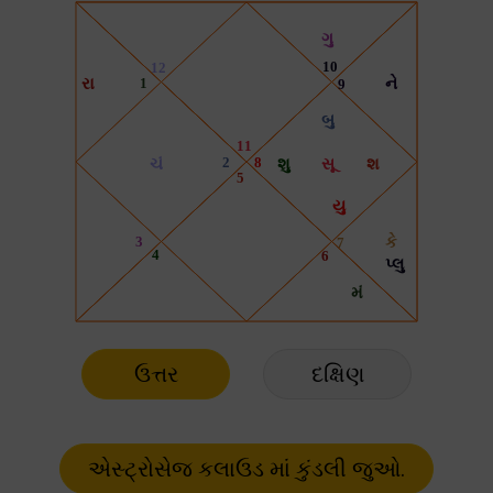
ઉત્તર
દક્ષિણ