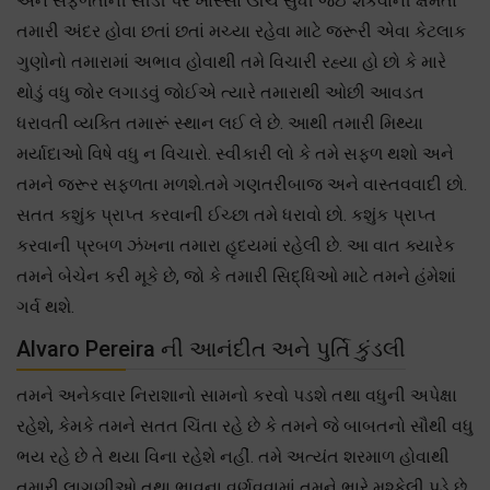
અને સફળતાની સીડી પર ખાસ્સા ઊંચે સુધી જઈ શકવાની ક્ષમતા
તમારી અંદર હોવા છતાં છતાં મચ્યા રહેવા માટે જરૂરી એવા કેટલાક
ગુણોનો તમારામાં અભાવ હોવાથી તમે વિચારી રહ્યા હો છો કે મારે
થોડું વધુ જોર લગાડવું જોઈએ ત્યારે તમારાથી ઓછી આવડત
ધરાવતી વ્યક્તિ તમારૂં સ્થાન લઈ લે છે. આથી તમારી મિથ્યા
મર્યાદાઓ વિષે વધુ ન વિચારો. સ્વીકારી લો કે તમે સફળ થશો અને
તમને જરૂર સફળતા મળશે.તમે ગણતરીબાજ અને વાસ્તવવાદી છો.
સતત કશુંક પ્રાપ્ત કરવાની ઈચ્છા તમે ધરાવો છો. કશુંક પ્રાપ્ત
કરવાની પ્રબળ ઝંખના તમારા હૃદયમાં રહેલી છે. આ વાત ક્યારેક
તમને બેચેન કરી મૂકે છે, જો કે તમારી સિદ્ધિઓ માટે તમને હંમેશાં
ગર્વ થશે.
Alvaro Pereira ની આનંદીત અને પુર્તિ કુંડલી
તમને અનેકવાર નિરાશાનો સામનો કરવો પડશે તથા વધુની અપેક્ષા
રહેશે, કેમકે તમને સતત ચિંતા રહે છે કે તમને જે બાબતનો સૌથી વધુ
ભય રહે છે તે થયા વિના રહેશે નહીં. તમે અત્યંત શરમાળ હોવાથી
તમારી લાગણીઓ તથા ભાવના વર્ણવવામાં તમને ભારે મુશ્કેલી પડે છે.