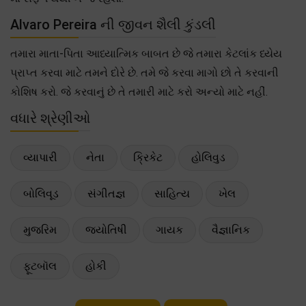
Alvaro Pereira ની જીવન શૈલી કુંડલી
તમારા માતા-પિતા આધ્યાત્મિક બાબત છે જે તમારા કેટલાંક ધ્યેય
પ્રાપ્ત કરવા માટે તમને દોરે છે. તમે જે કરવા માગો છો તે કરવાની
કોશિષ કરો. જે કરવાનું છે તે તમારી માટે કરો અન્યો માટે નહીં.
વધારે શ્રેણીઓ
વ્યાપારી
નેતા
ક્રિકેટ
હોલિવુડ
બોલિવૂડ
સંગીતજ્ઞ
સાહિત્ય
ખેલ
મુજરિમ
જ્યોતિષી
ગાયક
વૈજ્ઞાનિક
ફૂટબૉલ
હોકી