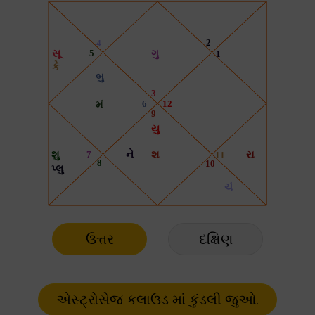
ઉત્તર
દક્ષિણ