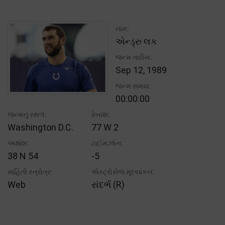
નામ:
એન્ડ્રુ લક
જન્મ તારીખ:
Sep 12, 1989
જન્મ સમય:
00:00:00
જન્મનું સ્થળ:
રેખાંશ:
Washington D.C.
77 W 2
અક્ષાંશ:
ટાઈમઝોન:
38 N 54
-5
માહિતી સ્ત્રોત્ર:
એસ્ટ્રોસેજ મૂલ્યાંકન:
Web
સંદર્ભ (R)