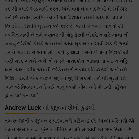
પોતાની અંદર ગ્રહણ કરવાની ક્ષમતા આપે છે. તમે લોપન વાત ઉપર
હદ થી વધારે અડ નથી કરતા અને નવા નવા બદલાવો ને સ્વીકાર
કરો છો. તમારા વ્યક્તિત્વ ની આ વિશેષતા તમને એક થી વધારે
વિષયો માં ઉન્નતિ પ્રદાન કરી શકે છે. કેટલીક વખત ભાવનો થી
વ્યથિત થયી ને તમે ભણતર થી મોઢું ફેરવી લો છો, તમારે આના થી
બચવું જોઈએ કેમકે આ તમને એવા મુકામ પર લાવી શકે છે જ્યાં
તમને ભણતર મેળવવા માં તકલીફ થાય. તમને પોતાના શિક્ષકો થી
ઘણી મદદ મળશે અને એ તમને માર્ગદર્શન આપવા માં પાછળ નહિ
ખસે. આના લીધે એમની જોડે તમારો સંબંધ ઘનિષ્ઠ થશે અને તમે
શિક્ષિત થયી એક આદર્શ જીવન જીવી શકશો. તમે પરિશ્રમી છો
અને જે વિષય માં તમે કંઈ અનુભવશો એમાં તમે પોતાની મહેનત
દ્વારા પારંગત થશો.
Andrew Luck ની જીવન શૈલી કુંડલી
તમારૂં જાતીય જીવન સુધારવા તમે કટિબદ્ધ છો. અન્ય પરિબળો જો
તમને એમ માનવા પ્રેરે કે ભૌતિક સંપતિ મેળવવી એ જરૂરિયાત છે
તો તમે વધુ નાણાં મેળવવા પ્રતિબદ્ધ થશો.તમારૂં ધ્યેય કંઈપણ હોય,