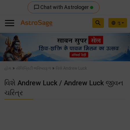
Chat with Astrologer
chat_bubble_outline
search
ગુ
language
Previous
Nex
»
»
હોમ
સેલિબ્રિટી ભવિષ્યફળ
વિશે Andrew Luck
વિશે Andrew Luck / Andrew Luck જીવન
ચરિત્ર