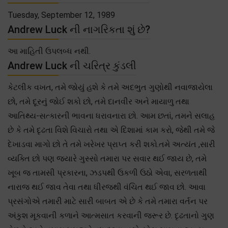
Tuesday, September 12, 1989
Andrew Luck ની નાગરિકતા શું છે?
આ માહિતી ઉપલબ્ધ નથી.
Andrew Luck ની ચરિત્ર કુંડલી
કેટલીક વખત, તમે જોયું હશે કે તમે અદભુત ગુણોથી નવાજાયેલા
છો, તમે દૂરનું જોઈ શકો છો, તમે દાનવીર અને માયાળુ તથા
આતિથ્ય-સત્કારની ભાવના ધરાવનારા છો. આમ છતાં, તમને સલાહ
છે કે તમે દૃઢતા વિશે વિચારો તથા એ દિશામાં કામ કરો, જેથી તમે જે
દેખાડવા માગો છો તે તમે ખરેખર પ્રાપ્ત કરી શકો.તમે અત્યંત ,સારી
વ્યક્તિ છો પણ જ્યારે ગુસ્સો તમારા પર સવાર થઈ જાય છે, તમે
ખૂબ જ તામસી પ્રકારના, ઝડપથી ઉકળી ઉઠો એવા, સરળતાથી
નારાજ થઈ જાવ તેવા તથા ધીરજથી વંચિત થઈ જાવ છો. આવા
પ્રસંગોએ તમારી માટે સારી બાબત એ છે કે તમે તમારા વર્તન પર
અંકુશ મૂકવાની કળાને આત્મસાત કરવાની જરૂર છે. દૃઢતાનો ગુણ