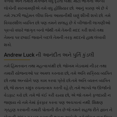
કેળવો અને તમારા મગજને વધુ દૃઢતા બક્ષો. મોટા ભાગના અન્ય
લોકોની સરખામણીએ તમે વધુ હોંશિયાર છો. આનું કારણ એ છે કે
તમે ઝાઝી જહેમત લીધા વિના આસાનીથી ઘણું શીખી શકો છો. તમે
વિચારશીલ વ્યક્તિ છો પણ તમને સલાહ છે કે બીજાની લાગણીઓ
પ્રત્યે વધારે જાગૃત બનો જેથી તમે તેમની મદદ કરી શકો તથા
તેમના પર છવાઈ જવાને બદલે તેમની તરફ મદદનો હાથ લંબાવી
શકો.
Andrew Luck ની આનંદીત અને પુર્તિ કુંડલી
તમે હિંમતવાન તથા મહત્વાકાંક્ષી છો. જોખમ ખેડવામાં નીડર તથા
તમારી યોજનાઓ પર અમલ કરનારા છો, તમે અતિ સક્રિય વ્યક્તિ
છો તથા અન્યોને પણ કામ કરવા પ્રેરો છો.તમે અતિ વ્યસ્ત વ્યક્તિ
છો, જે સતત કશુંક રચનાત્મક કરતી રહે છે, તમે ભાગ્યે જ ઊર્જાનો
વેડફાટ કરો છો. તમે જે કંઈ કરી રહ્યા છો, એ જો તમને ફળદાયી ન
જણાય તો તમે તેમાં ફેરફાર કરતા પણ અચકાતાં નથી. શિક્ષણ
ગ્રહણ કરવાની તમારી પોતાની રીત છે જે તમને સહજ રીતે જ્ઞાન ને