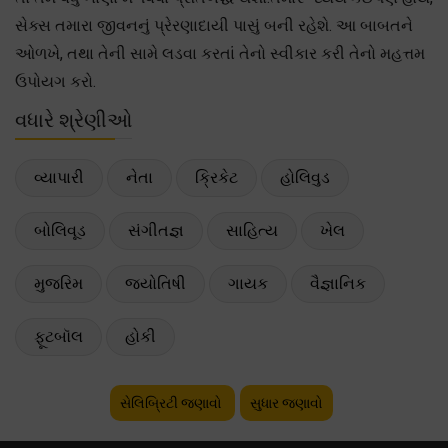
સેક્સ તમારા જીવનનું પ્રેરણાદાયી પાસું બની રહેશે. આ બાબતને
ઓળખે, તથા તેની સામે લડવા કરતાં તેનો સ્વીકાર કરી તેનો મહત્તમ
ઉપોયગ કરો.
વધારે શ્રેણીઓ
વ્યાપારી
નેતા
ક્રિકેટ
હોલિવુડ
બોલિવૂડ
સંગીતજ્ઞ
સાહિત્ય
ખેલ
મુજરિમ
જ્યોતિષી
ગાયક
વૈજ્ઞાનિક
ફૂટબૉલ
હોકી
સેલિબ્રિટી જણાવો
સુધાર જણાવો