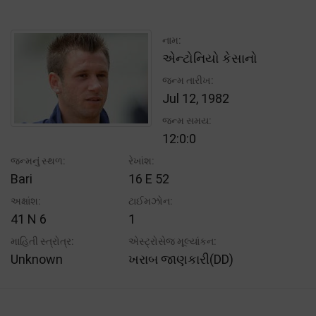
નામ:
એન્ટોનિયો કેસાનો
જન્મ તારીખ:
Jul 12, 1982
જન્મ સમય:
12:0:0
જન્મનું સ્થળ:
રેખાંશ:
Bari
16 E 52
અક્ષાંશ:
ટાઈમઝોન:
41 N 6
1
માહિતી સ્ત્રોત્ર:
એસ્ટ્રોસેજ મૂલ્યાંકન:
Unknown
ખરાબ જાણકારી(DD)