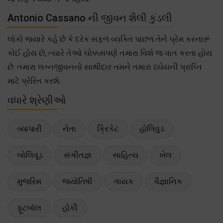
Antonio Cassano ની જીવન શૈલી કુંડલી
લોકો જ્યારે કહે છે કે દરેક સફળ વ્યક્તિ પાછળ તેને પ્રેમ કરનારૂં
કોઈ હોય છે, ત્યારે તેઓ ચોક્કસપણે તમારા વિશે જ વાત કરતા હોય
છે. તમારા લગ્નજીવનનો સાથીદાર તમને તમારા ધ્યેયની પ્રાપ્તિ
માટે પ્રેરિત કરશે.
વધારે શ્રેણીઓ
વ્યાપારી
નેતા
ક્રિકેટ
હોલિવુડ
બોલિવૂડ
સંગીતજ્ઞ
સાહિત્ય
ખેલ
મુજરિમ
જ્યોતિષી
ગાયક
વૈજ્ઞાનિક
ફૂટબૉલ
હોકી