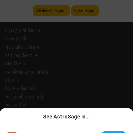
સેલિબ્રિટી જણાવો
સુધાર જણાવો
મફ્ત કુંડળી મિલાન
મફ્ત કુંડળી
ચંદ્ર રાશિ રાશિફળ
કેપી જ્યોતિષશાસ
લાલ કિતાબ
જ્યોતિષશાસ્ત્ર સાધનો
ફીડબેક
લેખ સબમિટ કરો
અમારા થી સંપર્ક કરો
અમારા વિશે
ચુકવણી
See AstroSage in...
ગોપનીયતા નીત
નિયમો અને શરતો