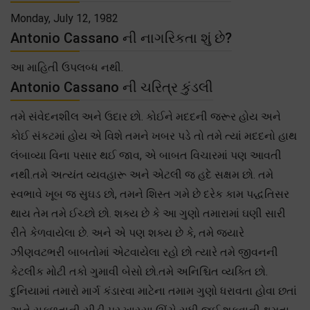
Monday, July 12, 1982
Antonio Cassano ની નાગરિકતા શું છે?
આ માહિતી ઉપલબ્ધ નથી.
Antonio Cassano ની ચરિત્ર કુંડલી
તમે સંવેદનશીલ અને ઉદાર છો. કોઈને મદદની જરૂર હોય અને
કોઈ સંકટમાં હોય એ વિશે તમને ખબર પડે તો તમે ત્યાં મદદનો હાથ
લંબાવ્યા વિના પસાર થઈ જાવ, એ બાબત વિચારમાં પણ આવતી
નથી.તમે અત્યંત વ્યવહારૂ અને એટલી જ હદે સક્ષમ છો. તમે
સ્વભાવે ખૂબ જ સુઘડ છો, તમને શિસ્ત ગમે છે દરેક કામ પદ્ધતિસર
થાય તેમ તમે ઈચ્છો છો. શક્ય છે કે આ ગુણો તમારામાં ઘણી સારી
રીતે કેળવાયેલા છે. અને એ પણ શક્ય છે કે, તમે જ્યારે
ઝીણવટભરી બાબતોમાં એટવાયેલા રહો છો ત્યારે તમે જીવનની
કેટલીક મોટી તકો ગુમાવી બેસો છો.તમે અનિશ્ચિત વ્યક્તિ છો.
દુનિયામાં તમારો માર્ગ કંડારવા માટેના તમામ ગુણો ધરાવતા હોવા છતાં