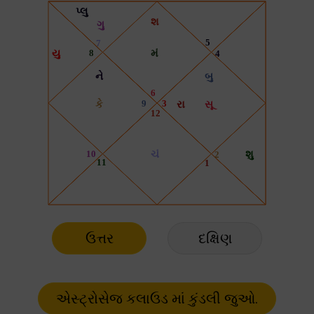
ઉત્તર
દક્ષિણ