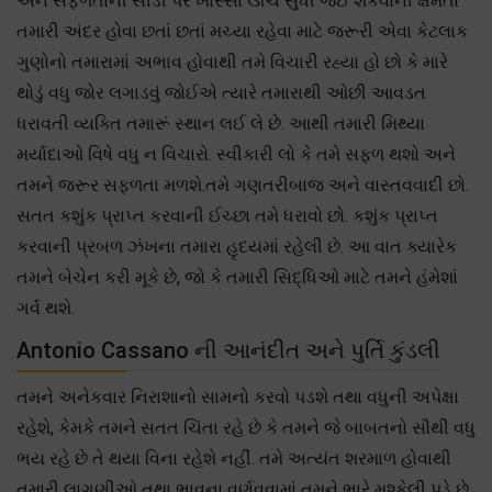
અને સફળતાની સીડી પર ખાસ્સા ઊંચે સુધી જઈ શકવાની ક્ષમતા
તમારી અંદર હોવા છતાં છતાં મચ્યા રહેવા માટે જરૂરી એવા કેટલાક
ગુણોનો તમારામાં અભાવ હોવાથી તમે વિચારી રહ્યા હો છો કે મારે
થોડું વધુ જોર લગાડવું જોઈએ ત્યારે તમારાથી ઓછી આવડત
ધરાવતી વ્યક્તિ તમારૂં સ્થાન લઈ લે છે. આથી તમારી મિથ્યા
મર્યાદાઓ વિષે વધુ ન વિચારો. સ્વીકારી લો કે તમે સફળ થશો અને
તમને જરૂર સફળતા મળશે.તમે ગણતરીબાજ અને વાસ્તવવાદી છો.
સતત કશુંક પ્રાપ્ત કરવાની ઈચ્છા તમે ધરાવો છો. કશુંક પ્રાપ્ત
કરવાની પ્રબળ ઝંખના તમારા હૃદયમાં રહેલી છે. આ વાત ક્યારેક
તમને બેચેન કરી મૂકે છે, જો કે તમારી સિદ્ધિઓ માટે તમને હંમેશાં
ગર્વ થશે.
Antonio Cassano ની આનંદીત અને પુર્તિ કુંડલી
તમને અનેકવાર નિરાશાનો સામનો કરવો પડશે તથા વધુની અપેક્ષા
રહેશે, કેમકે તમને સતત ચિંતા રહે છે કે તમને જે બાબતનો સૌથી વધુ
ભય રહે છે તે થયા વિના રહેશે નહીં. તમે અત્યંત શરમાળ હોવાથી
તમારી લાગણીઓ તથા ભાવના વર્ણવવામાં તમને ભારે મુશ્કેલી પડે છે.