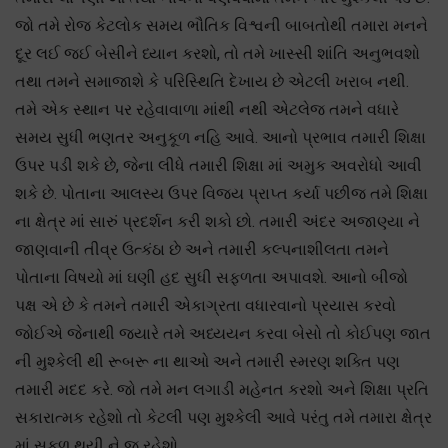
જો તમે રોજ કેટલોક સમય ભૌતિક વિશ્વની બાબતોથી તમારા મનને
દૂર લઈ જઈ બેસીને ધ્યાન કરશો, તો તમે ખાસ્સી શાંતિ અનુભવશો
તથા તમને સમાજાશે કે પરિસ્થિતિ દેખાય છે એટલી ખરાબ નથી.
તમે એક સ્થાન પર રહેવાવાળા માંથી નથી એટલેજ તમને વધારે
સમય સુધી ભણતર અનુકૂળ નહિ આવે. આનો પ્રભાવ તમારી શિક્ષા
ઉપર પડી શકે છે, જેના લીધે તમારી શિક્ષા માં અમુક અવરોધો આવી
શકે છે. પોતાના આલસ્ય ઉપર વિજય પ્રાપ્ત કર્યા પછીજ તમે શિક્ષા
ના ક્ષેત્ર માં સારું પ્રદર્શન કરી શકો છો. તમારી અંદર અજાણ્યા ને
જાણવાની તીવ્ર ઉત્કંઠા છે અને તમારી કલ્પનાશીલતા તમને
પોતાના વિષયો માં ઘણી હદ સુધી સફળતા અપાવશે. આનો બીજો
પક્ષ એ છે કે તમને તમારી એકાગ્રતા વધારવાનો પ્રયાસ કરવો
જોઈએ જેનાથી જયારે તમે અધ્યયન કરવા બેસો તો કોઈપણ જાત
ની મુશ્કેલી થી રૂબરૂ ના થાઓ અને તમારી સ્મરણ શક્તિ પણ
તમારી મદદ કરે. જો તમે મન લગાડી મહેનત કરશો અને શિક્ષા પ્રતિ
સકારાત્મક રહેશો તો કેટલી પણ મુશ્કેલી આવે પરંતુ તમે તમારા ક્ષેત્ર
માં સફળ થયી ને જ રહેશો.