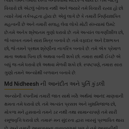
ત્યારે તમને તમારો રસ્તો બનાવવામાં મદદરૂપ થાય છે. તમે જેટલું
વિચારો છો એટલું બોલતા નથી અને જયારે તમે વિચારી રહ્યા હો છો
ત્યારે તેમાં તર્કબદ્ધતા હોય છે. એવું લાગે છે કે તમારી નિર્ણયશક્તિ
મહત્વની છે અને તમારી સલાહ લેવા લોકો મોટી સંખ્યામાં ઉમટે
છે.તમે અનેક શ્રેષ્ઠતમ ગુણો ધરાવો છે. તમે અત્યંત લાગણીશીલ છો,
જે બાબત તમને સારા મિત્ર બનાવે છે. તમે વફાદાર અને દેશભક્ત
છો, જે તમને પ્રથમ શ્રેણીના નાગરિક બનાવે છે. તમે એક પ્રેમાળ
માતા અથવા પિતા છો અથવા બની શકો છો. તમારા સાથી ઈચ્છે એ
બધું જ તમે ધરાવો છો અથવા મેળવી શકો છો. સ્પષ્ટપણે, તમારા સારા
ગુણો તમને અન્યોથી બળવાન બનાવે છે.
Md Nidheesh ની આનંદીત અને પુર્તિ કુંડલી
અન્યોની કંપનીમાં તમારી જાત સાથે ખરૈા અર્થમાં આનંદ માણવાની
ક્ષમતા તમે ધરાવો છો. તમે અત્યંત પ્રસન્ન અને ખુશમિજાજ છો,
મોકળા મને હસવાનો તમને ડર નથી તથા સામાન્યપણે તમે સારી
રમૂજવૃત્તિ ધરાવો છો. તમારૂં મન સુંદરતા દ્વારા ખાસ્સું પ્રભાવિત થાય
છે, અને તમારી આસપાસના વાતાવરણમાં પણ તે તમે આસાનીથી