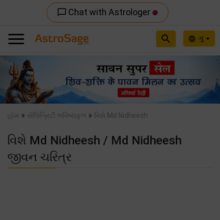
Chat with Astrologer
chat_bubble_outline
search
ગુ
language
Previous
Nex
»
»
હોમ
સેલિબ્રિટી ભવિષ્યફળ
વિશે Md Nidheesh
વિશે Md Nidheesh / Md Nidheesh
જીવન ચરિત્ર