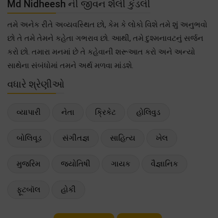
Md Nidheesh ની જીવન શૈલી કુંડલી
તમે અનેક રીતે અવ્યવસ્થિત છો, કેમ કે લોકો વિશે તમે શું અનુભવો
છો તે તમે તેમને કહેતા ગભરાવ છો. આથી, તમે દુશ્મનાવટનું સર્જન
કરો છો. તમારા મનમાં છે તે કહેવાની શરૂઆત કરો અને અન્યો
સાથેના સંબંધોમાં તમને અર્થ મળવા માંડશે.
વધારે શ્રેણીઓ
વ્યાપારી
નેતા
ક્રિકેટ
હોલિવુડ
બોલિવૂડ
સંગીતજ્ઞ
સાહિત્ય
ખેલ
મુજરિમ
જ્યોતિષી
ગાયક
વૈજ્ઞાનિક
ફૂટબૉલ
હોકી