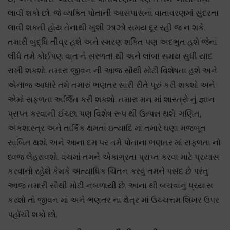
લાવી શકો છો. જે વ્યક્તિ પોતાની આસપાસના વાતાવરણમાં સુંદરતા
લાવી શકતી હોય તેનાથી ખુશી ઝાઝો સમય દૂર રહી જ ન શકે.
તમારી બુદ્ધિ તીવ્ર હશે અને સ્મરણ શક્તિ પણ અદભુત હશે જેના
લીધે તમે કોઈપણ વાત ને સરળતા થી અને લાંબા સમય સુધી યાદ
રાખી શકશો. તમારા જીવન ની આજ સૌથી મોટી વિશેષતા હશે અને
એનાજ આધારે તમે તમારું ભણતર સારી રીતે પૂરું કરી શકશો અને
એમાં સફળતા અર્જિત કરી શકશો. તમારા મન માં શાસ્ત્રો નું જ્ઞાન
પ્રાપ્ત કરવાની ઈચ્છા પણ વિશેષ રૂપ થી ઉત્પન્ન થશે. ગણિત,
અંકશાસ્ત્ર અને તાર્કિક ક્ષમતા ઇત્યાદિ માં તમારે ઘણા મજબૂત
સાબિત થશો અને આના દમ પર તમે પોતાના ભણતર માં સફળતા નો
ધ્વજ લેહરાવશો. વચમાં તમને એકાગ્રતા પ્રાપ્ત કરવા માટે પ્રયાસ
કરવાનો રહેશે કેમકે અત્યાધિક ચિંતન કરવું તમને પસંદ છે પરંતુ
આજ તમારી સૌથી મોટી નબળાયી છે. આના થી બચવાનું પ્રયાસ
કરશો તો જીવન માં અને ભણતર ના ક્ષેત્ર માં ઉચ્ચત્તમ શિખર ઉપર
પહોંચી શકો છો.