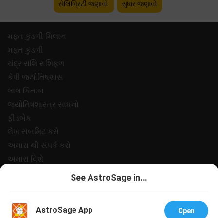
સેલિબ્રિટી જણાવો
સુધાર જણાવો
મફ્ત કુંડળી મિલાન
મફ્ત કુંડળી
ચંદ્ર રાશિ રાશિફળ
કેપી જ્યોતિષશાસ
લાલ કિતાબ
જ્યોતિષશાસ્ત્ર સાધનો
ફીડબેક
લેખ સબમિટ કરો
અમારા થી સંપર્ક કરો
અમારા વિશે
ચુકવણી
See AstroSage in...
ગોપનીયતા નીત
નિયમો અને શરતો
AstroSage App
Open
સપોર