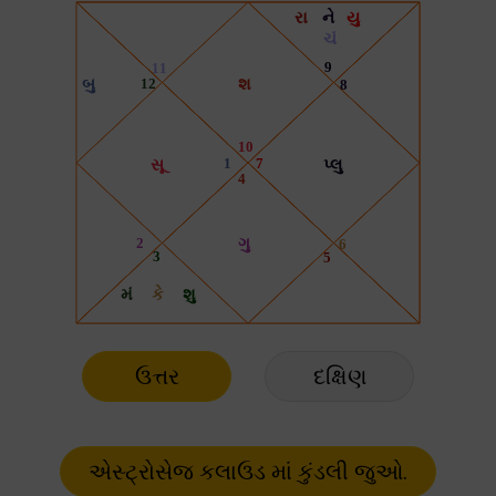
ઉત્તર
દક્ષિણ