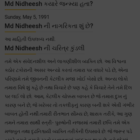
Md Nidheesh કયારે જન્મ્યા હતા?
Sunday, May 5, 1991
Md Nidheesh ની નાગરિકતા શું છે?
આ માહિતી ઉપલબ્ધ નથી.
Md Nidheesh ની ચરિત્ર કુંડલી
તમે એક સંવેદનશીલ અને લાગણીશીલ વ્યક્તિ છો. આ વિશ્વના
કઠોર ટકોરાની અસર અન્યો કરતાં તમારા પર વધારે પડે છે, એના
પરિણામે તમે જીવનની કેટલીક મજા ખોઈ બેસો છો. અન્ય લોકો
તમારા વિષે શું કહે છે તથા વિચારે છે પણ કહે કે વિચારે તેને તમે દિલ
પર લઈ લો છો. આમ, કેટલીક ચોક્કસ બાબત છે જે તમારા દુખ નું
કારણ બને છે, જે ખરેખર તો તકલીફનું કારણ બની શકે એવી ગંભીર
બાબત હોતી નથી.તમારી રીતભાત સૌમ્ય છે, શાસક તરીકે, આ ગુણ
તમને તમારા સાથી સ્ત્રી- પુરુષોની નજરમાં તમારી છબિ તમે એક
મજબુત તથા દૃઢનિશ્ચયી વ્યક્તિ તરીકેની ઉપસાવે છે. જે જરૂર પડે