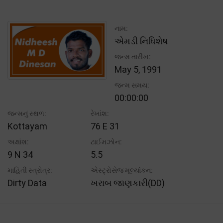
નામ:
એમડી નિધિશેષ
જન્મ તારીખ:
May 5, 1991
જન્મ સમય:
00:00:00
જન્મનું સ્થળ:
રેખાંશ:
Kottayam
76 E 31
અક્ષાંશ:
ટાઈમઝોન:
9 N 34
5.5
માહિતી સ્ત્રોત્ર:
એસ્ટ્રોસેજ મૂલ્યાંકન:
Dirty Data
ખરાબ જાણકારી(DD)