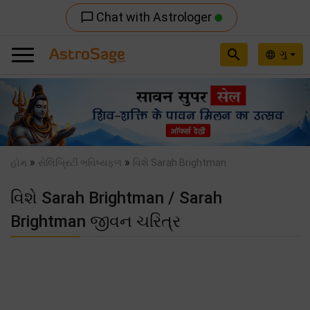
Chat with Astrologer
chat_bubble_outline
search
ગુ
language
Previous
Nex
»
»
હોમ
સેલિબ્રિટી ભવિષ્યફળ
વિશે Sarah Brightman
વિશે Sarah Brightman / Sarah
Brightman જીવન ચરિત્ર