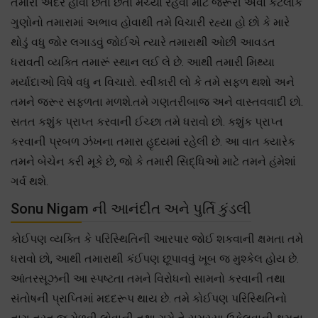
તમારી અંદર હોવા છતાં છતાં મચ્યા રહેવા માટે જરૂરી એવા કેટલાક
ગુણોનો તમારામાં અભાવ હોવાથી તમે વિચારી રહ્યા હો છો કે મારે
થોડું વધુ જોર લગાડવું જોઈએ ત્યારે તમારાથી ઓછી આવડત
ધરાવતી વ્યક્તિ તમારૂં સ્થાન લઈ લે છે. આથી તમારી મિથ્યા
મર્યાદાઓ વિષે વધુ ન વિચારો. સ્વીકારી લો કે તમે સફળ થશો અને
તમને જરૂર સફળતા મળશે.તમે ગણતરીબાજ અને વાસ્તવવાદી છો.
સતત કશુંક પ્રાપ્ત કરવાની ઈચ્છા તમે ધરાવો છો. કશુંક પ્રાપ્ત
કરવાની પ્રબળ ઝંખના તમારા હૃદયમાં રહેલી છે. આ વાત ક્યારેક
તમને બેચેન કરી મૂકે છે, જો કે તમારી સિદ્ધિઓ માટે તમને હંમેશાં
ગર્વ થશે.
Sonu Nigam ની આનંદીત અને પુર્તિ કુંડલી
કોઈપણ વ્યક્તિ કે પરિસ્થિતિની આરપાર જોઈ શકવાની ક્ષમતા તમે
ધરાવો છો, આથી તમારાથી કંઈપણ છૂપાવવું ખૂબ જ મુશ્કેલ હોય છે.
આંતરસૂઝની આ સ્પષ્ટતા તમને વિરોધનો સામનો કરવાની તથા
સંતોષની પ્રાપ્તિમાં મદદરૂપ થાય છે. તમે કોઈપણ પરિસ્થિતિનો