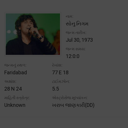
નામ:
સોનુ નિગમ
જન્મ તારીખ:
Jul 30, 1973
જન્મ સમય:
12:0:0
જન્મનું સ્થળ:
રેખાંશ:
Faridabad
77 E 18
અક્ષાંશ:
ટાઈમઝોન:
28 N 24
5.5
માહિતી સ્ત્રોત્ર:
એસ્ટ્રોસેજ મૂલ્યાંકન:
Unknown
ખરાબ જાણકારી(DD)