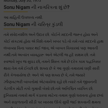
Monday, July 30, 1973
Sonu Nigam ની નાગરિકતા શું છે?
આ માહિતી ઉપલબ્ધ નથી.
Sonu Nigam ની ચરિત્ર કુંડલી
તમે સંવેદનશીલ અને ઉદાર છો. કોઈને મદદની જરૂર હોય અને
કોઈ સંકટમાં હોય એ વિશે તમને ખબર પડે તો તમે ત્યાં મદદનો હાથ
લંબાવ્યા વિના પસાર થઈ જાવ, એ બાબત વિચારમાં પણ આવતી
નથી.તમે અત્યંત વ્યવહારૂ અને એટલી જ હદે સક્ષમ છો. તમે
સ્વભાવે ખૂબ જ સુઘડ છો, તમને શિસ્ત ગમે છે દરેક કામ પદ્ધતિસર
થાય તેમ તમે ઈચ્છો છો. શક્ય છે કે આ ગુણો તમારામાં ઘણી સારી
રીતે કેળવાયેલા છે. અને એ પણ શક્ય છે કે, તમે જ્યારે
ઝીણવટભરી બાબતોમાં એટવાયેલા રહો છો ત્યારે તમે જીવનની
કેટલીક મોટી તકો ગુમાવી બેસો છો.તમે અનિશ્ચિત વ્યક્તિ છો.
દુનિયામાં તમારો માર્ગ કંડારવા માટેના તમામ ગુણો ધરાવતા હોવા છતાં
અને સફળતાની સીડી પર ખાસ્સા ઊંચે સુધી જઈ શકવાની ક્ષમતા