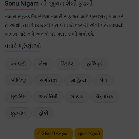
Sonu Nigam ની જીવન શૈલી કુંડલી
તમારા સહ-કર્મચારીઓ તમારી સફળતા માટે પ્રેરણાનું કામ કરે
છે.આથી, તમને ધ્યેયની પ્રાપ્તિ માટે જરૂરી એવી પ્રેરણાદાયી
બાબત માટે તમે અન્યો પર મદાર રાખી શકો છો.
વધારે શ્રેણીઓ
વ્યાપારી
નેતા
ક્રિકેટ
હોલિવુડ
બોલિવૂડ
સંગીતજ્ઞ
સાહિત્ય
ખેલ
મુજરિમ
જ્યોતિષી
ગાયક
વૈજ્ઞાનિક
ફૂટબૉલ
હોકી
સેલિબ્રિટી જણાવો
સુધાર જણાવો