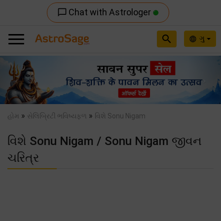
Chat with Astrologer
chat_bubble_outline
search
ગુ
language
Previous
Nex
»
»
હોમ
સેલિબ્રિટી ભવિષ્યફળ
વિશે Sonu Nigam
વિશે Sonu Nigam / Sonu Nigam જીવન
ચરિત્ર