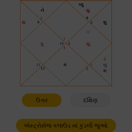
ઉત્તર
દક્ષિણ