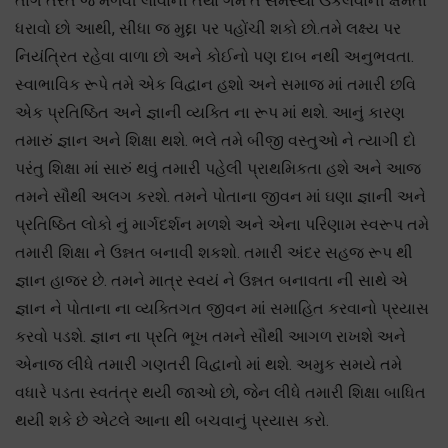
તાગ તરત જ મેળવી લોવાની તથા ગમે તે સમસ્યા ઉકેલવાની ક્ષમતા
ધરાવો છો આથી, સીધા જ મુદ્દા પર પહોંચી શકો છો.તમે લક્ષ્ય પર
નિયંત્રિત રહેવા વાળા છો અને કોઈનો પણ દાબ નથી અનુભવતા.
સ્વાભાવિક રૂપે તમે એક વિદ્વાન હશો અને સમાજ માં તમારી છવિ
એક પ્રતિષ્ઠિત અને જ્ઞાની વ્યક્તિ ના રૂપ માં થશે. આનું કારણ
તમારું જ્ઞાન અને શિક્ષા થશે. ભલે તમે બીજી વસ્તુઓ ને ત્યાગી દો
પરંતુ શિક્ષા માં સારું થવું તમારી પહેલી પ્રાથમિકતા હશે અને આજ
તમને સૌથી અલગ કરશે. તમને પોતાના જીવન માં ઘણા જ્ઞાની અને
પ્રતિષ્ઠિત લોકો નું માર્ગદર્શન મળશે અને એના પરિણામ સ્વરૂપ તમે
તમારી શિક્ષા ને ઉન્નત બનાવી શકશો. તમારી અંદર સહજ રૂપ થી
જ્ઞાન હાજર છે. તમને માત્ર સ્વયં ને ઉન્નત બનાવતા ની સાથે એ
જ્ઞાન ને પોતાના ના વ્યક્તિગત જીવન માં સમાહિત કરવાનો પ્રયાસ
કરવો પડશે. જ્ઞાન ના પ્રતિ ભૂખ તમને સૌથી આગળ રાખશે અને
એનાજ લીધે તમારી ગણતરી વિદ્વાનો માં થશે. અમુક સમયે તમે
વધારે પડતા સ્વતંત્ર થયી જાઓ છો, જેન લીધે તમારી શિક્ષા બાધિત
થયી શકે છે એટલે આના થી બચવાનું પ્રયાસ કરો.