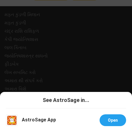
મફ્ત કુંડળી મિલાન
મફ્ત કુંડળી
ચંદ્ર રાશિ રાશિફળ
કેપી જ્યોતિષશાસ
લાલ કિતાબ
જ્યોતિષશાસ્ત્ર સાધનો
ફીડબેક
લેખ સબમિટ કરો
અમારા થી સંપર્ક કરો
અમારા વિશે
ચુકવણી
See AstroSage in...
ગોપનીયતા નીત
નિયમો અને શરતો
AstroSage App
Open
સપોર
નોકરીઓ@એસ્ટ્રોસેજ