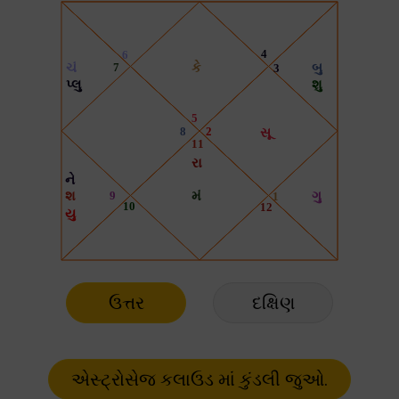
ઉત્તર
દક્ષિણ