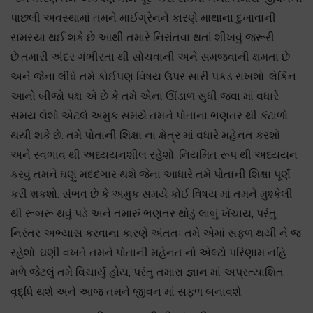
પાછલી અવસ્થામાં તમને માઈગ્રેનને કારણે માથાના દુખાવાની
સમસ્યા થઈ શકે છે આથી તમારે નિરાંતવા થતાં શીખવું જરૂરી
છે.તમારી અંદર ગંભીરતા થી સોચવાની અને સમજવાની ક્ષમતા છે
અને જેના લીધે તમે કોઈપણ વિષય ઉપર સારી પકડ રાખશો. લેકિન
આનો બીજો પક્ષ એ છે કે તમે એના ઊંડાળ સુધી જવા માં વધારે
સમય લેશો એટલે અમુક સમયે તમને પોતાના ભણતર થી કંટાળો
થયી શકે છે. તમે પોતાની શિક્ષા ના ક્ષેત્ર માં વધારે મહેનત કરશો
અને સ્વભાવ થી અધ્યયનશીલ રહેશો. નિયમિત રૂપ થી અધ્યયન
કરવું તમને ઘણું મદદગાર થશે જેના આધારે તમે પોતાની શિક્ષા પૂર્ણ
કરી શકશો. સંભવ છે કે અમુક સમયે કોઈ વિષય માં તમને મુશ્કેલી
થી રૂબરૂ થવું પડે અને તમારું ભણતર થોડું લાબું ખેંચાય, પરંતુ
નિરંતર અભ્યાસ કરવાના કારણે અંતતઃ તમે એમાં સફળ થયી ને જ
રહેશો. ઘણી વખતે તમને પોતાની મહેનત નો એલ્ટો પરિણામ નહિ
મળે જેટલું તમે વિચાર્યું હોય, પરંતુ તમારા જ્ઞાન માં અપ્રત્યાશિત
વૃદ્ધિ થશે અને આજ તમને જીવન માં સફળ બનાવશે.