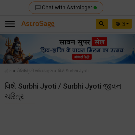
Chat with Astrologer
chat_bubble_outline
search
ગુ
language
Previous
Nex
»
»
હોમ
સેલિબ્રિટી ભવિષ્યફળ
વિશે Surbhi Jyoti
વિશે Surbhi Jyoti / Surbhi Jyoti જીવન
ચરિત્ર