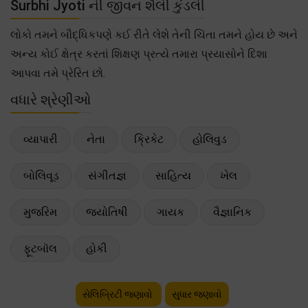
Surbhi Jyoti ની જીવન શૈલી કુંડલી
લોકો તમને બૌદ્ધિકપણે કઈ રીતે લેશે તેની ચિંતા તમને હોય છે અને
અન્ય કોઈ ક્ષેત્ર કરતાં શિક્ષણ પ્રત્યે તમારા પ્રયાસોને દિશા
આપવા તમે પ્રેરિત છો.
વધારે શ્રેણીઓ
વ્યાપારી
નેતા
ક્રિકેટ
હોલિવુડ
બોલિવૂડ
સંગીતજ્ઞ
સાહિત્ય
ખેલ
મુજરિમ
જ્યોતિષી
ગાયક
વૈજ્ઞાનિક
ફૂટબૉલ
હોકી
સેલિબ્રિટી જણાવો
સુધાર જણાવો