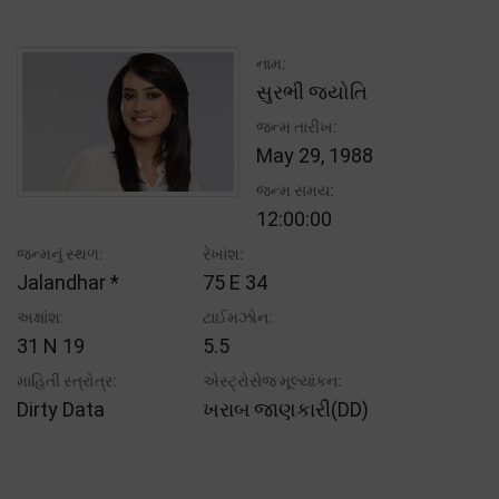
નામ:
સુરભી જ્યોતિ
જન્મ તારીખ:
May 29, 1988
જન્મ સમય:
12:00:00
જન્મનું સ્થળ:
રેખાંશ:
Jalandhar *
75 E 34
અક્ષાંશ:
ટાઈમઝોન:
31 N 19
5.5
માહિતી સ્ત્રોત્ર:
એસ્ટ્રોસેજ મૂલ્યાંકન:
Dirty Data
ખરાબ જાણકારી(DD)