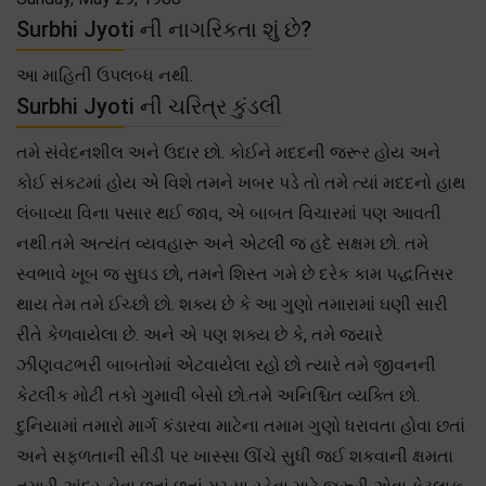
Surbhi Jyoti ની નાગરિકતા શું છે?
આ માહિતી ઉપલબ્ધ નથી.
Surbhi Jyoti ની ચરિત્ર કુંડલી
તમે સંવેદનશીલ અને ઉદાર છો. કોઈને મદદની જરૂર હોય અને
કોઈ સંકટમાં હોય એ વિશે તમને ખબર પડે તો તમે ત્યાં મદદનો હાથ
લંબાવ્યા વિના પસાર થઈ જાવ, એ બાબત વિચારમાં પણ આવતી
નથી.તમે અત્યંત વ્યવહારૂ અને એટલી જ હદે સક્ષમ છો. તમે
સ્વભાવે ખૂબ જ સુઘડ છો, તમને શિસ્ત ગમે છે દરેક કામ પદ્ધતિસર
થાય તેમ તમે ઈચ્છો છો. શક્ય છે કે આ ગુણો તમારામાં ઘણી સારી
રીતે કેળવાયેલા છે. અને એ પણ શક્ય છે કે, તમે જ્યારે
ઝીણવટભરી બાબતોમાં એટવાયેલા રહો છો ત્યારે તમે જીવનની
કેટલીક મોટી તકો ગુમાવી બેસો છો.તમે અનિશ્ચિત વ્યક્તિ છો.
દુનિયામાં તમારો માર્ગ કંડારવા માટેના તમામ ગુણો ધરાવતા હોવા છતાં
અને સફળતાની સીડી પર ખાસ્સા ઊંચે સુધી જઈ શકવાની ક્ષમતા