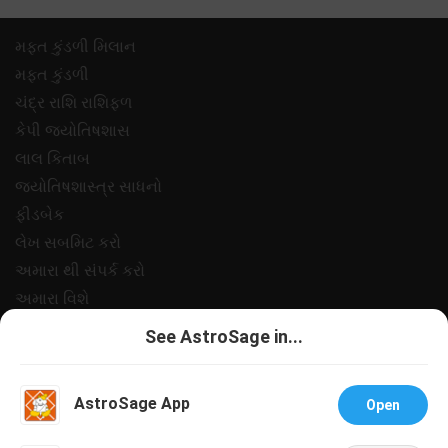
મફ્ત કુંડળી મિલાન
મફ્ત કુંડળી
ચંદ્ર રાશિ રાશિફળ
કેપી જ્યોતિષશાસ
લાલ કિતાબ
જ્યોતિષશાસ્ત્ર સાધનો
ફીડબેક
લેખ સબમિટ કરો
અમારા થી સંપર્ક કરો
અમારા વિશે
ચુકવણી
See AstroSage in...
ગોપનીયતા નીત
નિયમો અને શરતો
AstroSage App
Open
સપોર
નોકરીઓ@એસ્ટ્રોસેજ