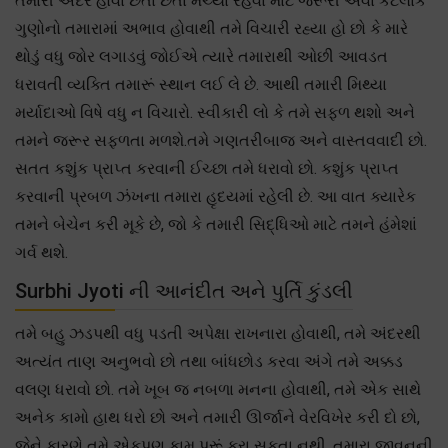
તમારી અંદર હોવા છતાં છતાં મચ્યા રહેવા માટે જરૂરી એવા કેટલાક
ગુણોનો તમારામાં અભાવ હોવાથી તમે વિચારી રહ્યા હો છો કે મારે
થોડું વધુ જોર લગાડવું જોઈએ ત્યારે તમારાથી ઓછી આવડત
ધરાવતી વ્યક્તિ તમારૂં સ્થાન લઈ લે છે. આથી તમારી મિથ્યા
મર્યાદાઓ વિષે વધુ ન વિચારો. સ્વીકારી લો કે તમે સફળ થશો અને
તમને જરૂર સફળતા મળશે.તમે ગણતરીબાજ અને વાસ્તવવાદી છો.
સતત કશુંક પ્રાપ્ત કરવાની ઈચ્છા તમે ધરાવો છો. કશુંક પ્રાપ્ત
કરવાની પ્રબળ ઝંખના તમારા હૃદયમાં રહેલી છે. આ વાત ક્યારેક
તમને બેચેન કરી મૂકે છે, જો કે તમારી સિદ્ધિઓ માટે તમને હંમેશાં
ગર્વ થશે.
Surbhi Jyoti ની આનંદીત અને પુર્તિ કુંડલી
તમે બહુ ઝડપથી વધુ પડતી અપેક્ષા રાખનારા હોવાથી, તમે અંદરથી
અત્યંત તાણ અનુભવો છો તથા બાંધછોડ કરવા અંગે તમે અક્કડ
વલણ ધરાવો છો. તમે ખૂબ જ નબળા મનના હોવાથી, તમે એક સાથે
અનેક કામો હાથ ધરો છો અને તમારી ઊર્જાને વેરવિખેર કરી દો છો,
જેને કારણે તમે એકપણ કામ પૂરૂં કરા સકતા નથી. તમારા જીવનની