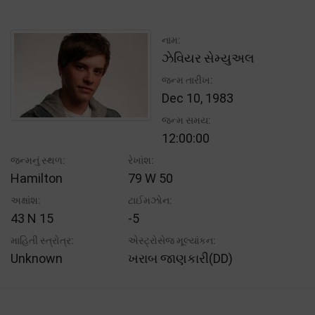
નામ:
ઝેવિયર સેમ્યુઅલ
જન્મ તારીખ:
Dec 10, 1983
જન્મ સમય:
12:00:00
જન્મનું સ્થળ:
રેખાંશ:
Hamilton
79 W 50
અક્ષાંશ:
ટાઈમઝોન:
43 N 15
-5
માહિતી સ્ત્રોત્ર:
એસ્ટ્રોસેજ મૂલ્યાંકન:
Unknown
ખરાબ જાણકારી(DD)