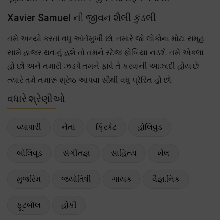
Xavier Samuel ની જીવન શૈલી કુંડલી
તમે અન્યો કરતાં વધુ આંર્તમુખી છો. તમારે જો લોકોના મોટા સમૂહ
સામે હાજર થવાનું હશે તો તમને સ્ટેજ ફોબિયા નડશે. તમે એકલા
હો છો અને તમારી ઝડપે તમને ફાવે તે કરવાની આઝાદી હોય છે
ત્યારે તમે તમારૂં શ્રેષ્ઠ આપવા સૌથી વધુ પ્રેરિત હો છો.
વધારે શ્રેણીઓ
વ્યાપારી
નેતા
ક્રિકેટ
હોલિવુડ
બોલિવૂડ
સંગીતજ્ઞ
સાહિત્ય
ખેલ
મુજરિમ
જ્યોતિષી
ગાયક
વૈજ્ઞાનિક
ફૂટબૉલ
હોકી