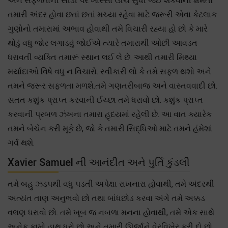
અને સફળતાની સીડી પર ખાસ્સા ઊંચે સુધી જઈ શકવાની ક્ષમતા
તમારી અંદર હોવા છતાં છતાં મચ્યા રહેવા માટે જરૂરી એવા કેટલાક
ગુણોનો તમારામાં અભાવ હોવાથી તમે વિચારી રહ્યા હો છો કે મારે
થોડું વધુ જોર લગાડવું જોઈએ ત્યારે તમારાથી ઓછી આવડત
ધરાવતી વ્યક્તિ તમારૂં સ્થાન લઈ લે છે. આથી તમારી મિથ્યા
મર્યાદાઓ વિષે વધુ ન વિચારો. સ્વીકારી લો કે તમે સફળ થશો અને
તમને જરૂર સફળતા મળશે.તમે ગણતરીબાજ અને વાસ્તવવાદી છો.
સતત કશુંક પ્રાપ્ત કરવાની ઈચ્છા તમે ધરાવો છો. કશુંક પ્રાપ્ત
કરવાની પ્રબળ ઝંખના તમારા હૃદયમાં રહેલી છે. આ વાત ક્યારેક
તમને બેચેન કરી મૂકે છે, જો કે તમારી સિદ્ધિઓ માટે તમને હંમેશાં
ગર્વ થશે.
Xavier Samuel ની આનંદીત અને પુર્તિ કુંડલી
તમે બહુ ઝડપથી વધુ પડતી અપેક્ષા રાખનારા હોવાથી, તમે અંદરથી
અત્યંત તાણ અનુભવો છો તથા બાંધછોડ કરવા અંગે તમે અક્કડ
વલણ ધરાવો છો. તમે ખૂબ જ નબળા મનના હોવાથી, તમે એક સાથે
અનેક કામો હાથ ધરો છો અને તમારી ઊર્જાને વેરવિખેર કરી દો છો,