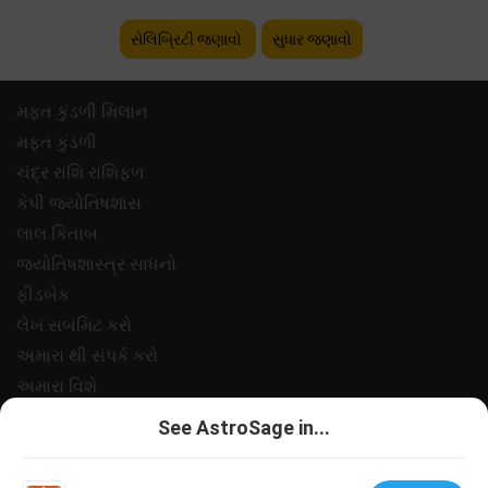
સેલિબ્રિટી જણાવો
સુધાર જણાવો
મફ્ત કુંડળી મિલાન
મફ્ત કુંડળી
ચંદ્ર રાશિ રાશિફળ
કેપી જ્યોતિષશાસ
લાલ કિતાબ
જ્યોતિષશાસ્ત્ર સાધનો
ફીડબેક
લેખ સબમિટ કરો
અમારા થી સંપર્ક કરો
અમારા વિશે
ચુકવણી
See AstroSage in...
ગોપનીયતા નીત
નિયમો અને શરતો