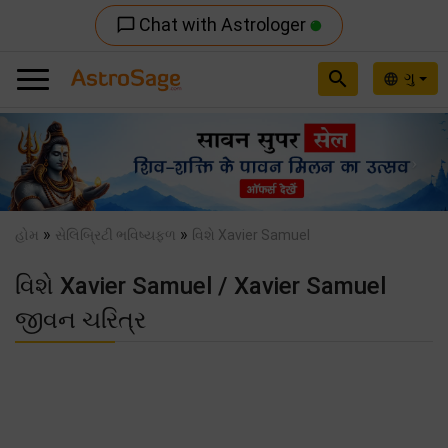
Chat with Astrologer
chat_bubble_outline
search
ગુ
language
Previous
Nex
»
»
હોમ
સેલિબ્રિટી ભવિષ્યફળ
વિશે Xavier Samuel
વિશે Xavier Samuel / Xavier Samuel
જીવન ચરિત્ર