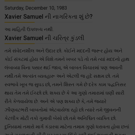
Saturday, December 10, 1983
Xavier Samuel ની નાગરિકતા શું છે?
આ માહિતી ઉપલબ્ધ નથી.
Xavier Samuel ની ચરિત્ર કુંડલી
તમે સંવેદનશીલ અને ઉદાર છો. કોઈને મદદની જરૂર હોય અને
કોઈ સંકટમાં હોય એ વિશે તમને ખબર પડે તો તમે ત્યાં મદદનો હાથ
લંબાવ્યા વિના પસાર થઈ જાવ, એ બાબત વિચારમાં પણ આવતી
નથી.તમે અત્યંત વ્યવહારૂ અને એટલી જ હદે સક્ષમ છો. તમે
સ્વભાવે ખૂબ જ સુઘડ છો, તમને શિસ્ત ગમે છે દરેક કામ પદ્ધતિસર
થાય તેમ તમે ઈચ્છો છો. શક્ય છે કે આ ગુણો તમારામાં ઘણી સારી
રીતે કેળવાયેલા છે. અને એ પણ શક્ય છે કે, તમે જ્યારે
ઝીણવટભરી બાબતોમાં એટવાયેલા રહો છો ત્યારે તમે જીવનની
કેટલીક મોટી તકો ગુમાવી બેસો છો.તમે અનિશ્ચિત વ્યક્તિ છો.
દુનિયામાં તમારો માર્ગ કંડારવા માટેના તમામ ગુણો ધરાવતા હોવા છતાં