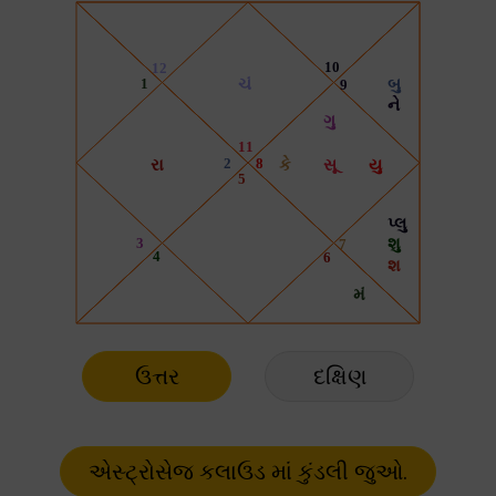
ઉત્તર
દક્ષિણ