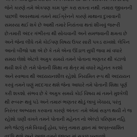
જેને કારણે તમે એકપણ કામ પૂરૂં કરા સકતા નથી. તમારા જીવનની
પાછલી અવસ્થામાં તમને માઈગ્રેનને કારણે માથાના દુખાવાની
સમસ્યા થઈ શકે છે આથી તમારે નિરાંતવા થતાં શીખવું જરૂરી
છે.તમારી અંદર ગંભીરતા થી સોચવાની અને સમજવાની ક્ષમતા છે
અને જેના લીધે તમે કોઈપણ વિષય ઉપર સારી પકડ રાખશો. લેકિન
આનો બીજો પક્ષ એ છે કે તમે એના ઊંડાળ સુધી જવા માં વધારે
સમય લેશો એટલે અમુક સમયે તમને પોતાના ભણતર થી કંટાળો
થયી શકે છે. તમે પોતાની શિક્ષા ના ક્ષેત્ર માં વધારે મહેનત કરશો
અને સ્વભાવ થી અધ્યયનશીલ રહેશો. નિયમિત રૂપ થી અધ્યયન
કરવું તમને ઘણું મદદગાર થશે જેના આધારે તમે પોતાની શિક્ષા પૂર્ણ
કરી શકશો. સંભવ છે કે અમુક સમયે કોઈ વિષય માં તમને મુશ્કેલી
થી રૂબરૂ થવું પડે અને તમારું ભણતર થોડું લાબું ખેંચાય, પરંતુ
નિરંતર અભ્યાસ કરવાના કારણે અંતતઃ તમે એમાં સફળ થયી ને જ
રહેશો. ઘણી વખતે તમને પોતાની મહેનત નો એલ્ટો પરિણામ નહિ
મળે જેટલું તમે વિચાર્યું હોય, પરંતુ તમારા જ્ઞાન માં અપ્રત્યાશિત
વૃદ્ધિ થશે અને આજ તમને જીવન માં સફળ બનાવશે.