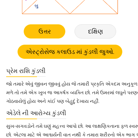
ઉત્તર
દક્ષિણ
પ્રેમ રાશિ કુંડલી
જો તમારે એવું જીવન જીવવું હોય જે તમારી પ્રકૃતિ એકદમ અનુકૂ
મળે તો તમે એક ખુબ જ આકર્ષક વ્યક્તિ છો. તમે ઉમરમાં લઘુને પ
ગોઠવાયેલું હોય અને કાંઈ પણ બેહુદું દેખાય નહીં.
એડેલે ની આરોગ્ય કુંડલી
સુખ-સગવડોને તમે ઘણું મહત્ત્વ આપો છો. આ લાક્ષણિકતાના ફળ સ્વર
છો. એટલા માટે એ આશ્ચર્યની વાત નથી કે તમારા શરીરનો એક ભાગ એવ