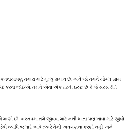
વાયાપણું તમારા માટે મૃત્યુ સમાન છે, અને જો તમને યોગ્ય સાથ
સંદ કરવા જોઈએ. તમને એવા એક ઘરની ઇચ્છ છે કે જે સરસ રીતે
માણો છો. વાસ્તવમાં તમે જીવવા માટે નથી ખાતા પણ ખાવા માટે જીવો
ેવી વ્યાધિ જ્યારે આવે ત્યારે તેની અવગણના કરશો નહીં અને