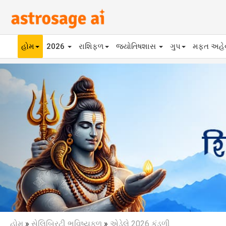
હોમ
2026
રાશિફળ
જ્યોતિષશાસ
ગુપ
મફ્ત અહ
Previous
હોમ
»
સેલિબ્રિટી ભવિષ્યફળ
»
એડેલે 2026 કુંડળી