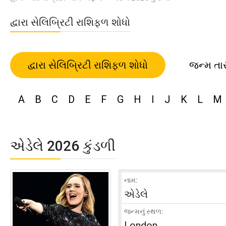
દ્વારા સેલિબ્રિટી રાશિફળ શોધો
દ્વારા સેલિબ્રિટી રાશિફળ શોધો
જન્મ તા
A
B
C
D
E
F
G
H
I
J
K
L
M
એડેલે 2026 કુંડળી
નામ:
એડેલે
જન્મનું સ્થળ:
London