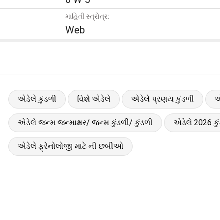
માહિતી સ્ત્રોત્ર:
Web
એડેલે કુંડળી
વિશે એડેલે
એડેલે પ્રણય કુંડળી
એ
એડેલે જન્મ જન્માક્ષર/ જન્મ કુંડળી/ કુંડળી
એડેલે 2026 કુ
એડેલે ફ્રેનોલોજી માટે ની છબીઓ