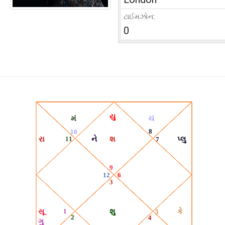
ટાઈમઝોન:
0