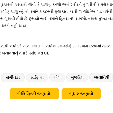
રકારની કસરતો, જેવી કે ચાલવું, કરશો અને શરીરને હળવી રીતે મરોડવાન
ો તકલીફ ચાલુ રહે તો તમારે ડૉક્ટરની મુલાકાત કરવી જ જોઈએ. ૫૦ વર્ષ
 રસ ગુમાવી દીધો છે. દ્રવ્યો સાથે તમારો હિતસંબંધ રાખશો, તમારા મુખ
દી ઘરડો નહીં થાય
ઓ બનાવી શકો છો અને તમારા બાળકોના રમકડાંનું સમારકામ કરવામાં તમને
બનાવવાનું વધારે પસંદ કરો છો.
સંગીતજ્ઞ
સાહિત્ય
ખેલ
મુજરિમ
જ્યોતિષી
સેલિબ્રિટી જણાવો
સુધાર જણાવો