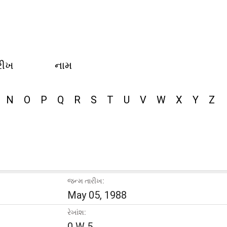
રીખ
નામ
N
O
P
Q
R
S
T
U
V
W
X
Y
Z
જન્મ તારીખ:
May 05, 1988
રેખાંશ:
0 W 5