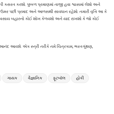
ી કસરત કરશો. પુષ્કળ પ્રમાણમાં તાજી હવા શ્વાસમાં લેશો અને
ની ઉમર પછી પ્રમાદ અને આળસથી સાવધાન રહેશો. તમારી વૃત્તિ આ કે
્ય વ્યવસાય બહારનો કોઈ શોખ કેળવશો અને યાદ રાખશો કે જો કોઈ
 આનંદ આવશે. એક સ્ત્રી તરીકે તમે ચિત્રકામ, ભરતગૂંથણ,
ગાયક
વૈજ્ઞાનિક
ફૂટબૉલ
હોકી