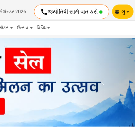
call
જ્યોતિષી સાથે વાત કરો
ગુ
કેલેન્ડર 2026
language
યુલેટર
ઉત્સવ
વિવિધ
Next