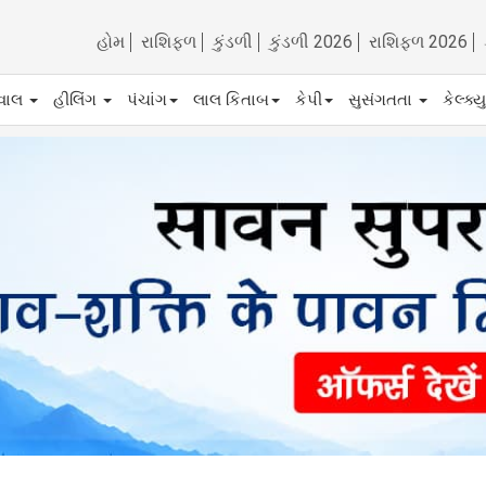
હોમ
રાશિફળ
કુંડળી
કુંડળી 2026
રાશિફળ 2026
ેવાલ
હીલિંગ
પંચાંગ
લાલ કિતાબ
કેપી
સુસંગતતા
કેલ્ક્