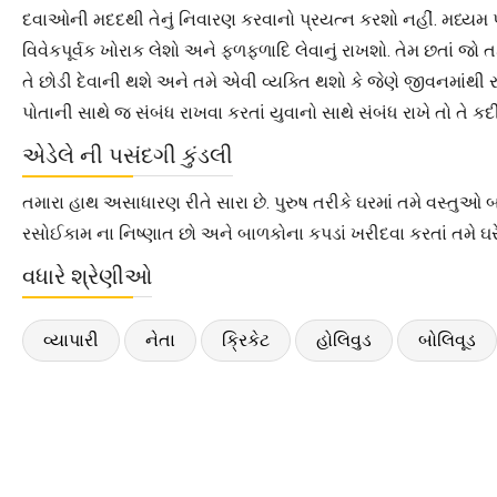
દવાઓની મદદથી તેનું નિવારણ કરવાનો પ્રયત્ન કરશો નહીં. મધ્યમ પ્
વિવેકપૂર્વક ખોરાક લેશો અને ફળફળાદિ લેવાનું રાખશો. તેમ છતાં જ
તે છોડી દેવાની થશે અને તમે એવી વ્યક્તિ થશો કે જેણે જીવનમાંથી
પોતાની સાથે જ સંબંધ રાખવા કરતાં યુવાનો સાથે સંબંધ રાખે તો તે ક
એડેલે ની પસંદગી કુંડલી
તમારા હાથ અસાધારણ રીતે સારા છે. પુરુષ તરીકે ઘરમાં તમે વસ્તુ
રસોઈકામ ના નિષ્ણાત છો અને બાળકોના કપડાં ખરીદવા કરતાં તમે ઘરે 
વધારે શ્રેણીઓ
વ્યાપારી
નેતા
ક્રિકેટ
હોલિવુડ
બોલિવૂડ