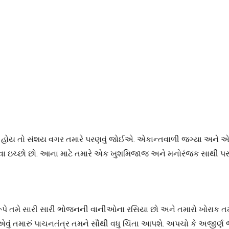
ળ હોય તો સંશય વગર તમારે પરણવું જોઈએ. એકાન્તવાળી જગ્યા અને એકલ
રણવા ઇચ્છો છો. આના માટે તમારે એક ખુશમિજાજ અને મનોરંજક સાથી પ
ૂપે તમે સારી સારી ભોજનની વાનીઓના રસિયા છો અને તમારો ખોરાક તમે 
ું તમારું પાચનતંત્ર તમને સૌથી વધુ ચિંતા આપશે. અપચો કે અજીર્ણ જ