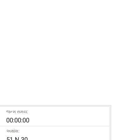
જન્મ સમય:
00:00:00
અક્ષાંશ:
51 N 30