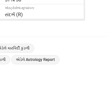
એસ્ટ્રોસેજ મૂલ્યાંકન:
સંદર્ભ (R)
ડેલે કારકિર્દી કુંડળી
ંડળી
એડેલે Astrology Report