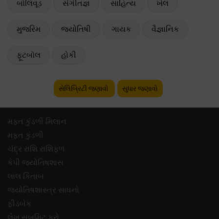
બોલિવૂડ
સંગીતજ્ઞ
સાહિત્ય
ખેલ
મુજરિમ
જ્યોતિષી
ગાયક
વૈજ્ઞાનિક
ફૂટબૉલ
હોકી
સેલિબ્રિટી જણાવો
સુધાર જણાવો
મફ્ત કુંડળી મિલાન
મફ્ત કુંડળી
ચંદ્ર રાશિ રાશિફળ
કેપી જ્યોતિષશાસ
લાલ કિતાબ
જ્યોતિષશાસ્ત્ર સાધનો
ફીડબેક
લેખ સબમિટ કરો