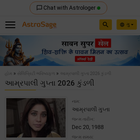
Chat with Astrologer
chat_bubble_outline
search
ગુ
language
Previous
Nex
»
»
હોમ
સેલિબ્રિટી ભવિષ્યફળ
આમ્રપાલી ગુપ્તા 2026 કુંડળી
આમ્રપાલી ગુપ્તા 2026 કુંડળી
નામ:
આમ્રપાલી ગુપ્તા
જન્મ તારીખ:
Dec 20, 1988
જન્મ સમય: