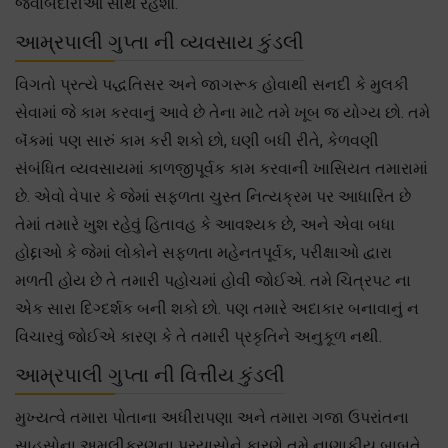
જવાબદારીઓ સાથે રહેશો.
આમ્રપાલી ગુપ્તા ની વ્યવસાય કુંડલી
વિગતો પ્રત્યે પદ્ધતિસર અને જાગરૂક હોવાથી સનદી કે મુલકી
સેવામાં જે કામ કરવાનું આવે છે તેના માટે તમે ખૂબ જ યોગ્ય છો. તમે
બૅંકમાં પણ સારું કામ કરી શકો છો, ઘણી બધી રીતે, કેળવણી
સંબંધિત વ્યવસાયમાં કાળજીપૂર્વક કામ કરવાની ખાસિયત તમારામાં
છે. એવો વેપાર કે જેમાં સફળતા ચુસ્ત નિત્યક્રમ પર આધારિત છે
તેમાં તમારે ખુશ રહેવું હિતાવહ કે આવશ્યક છે, અને એવા બધા
હોદ્દાઓ કે જેમાં લોકોને સફળતા મહેનતપૂર્વક, પરીક્ષાઓ દ્વારા
મળતી હોય છે તે તમારી પહોચમાં હોવી જોઈએ. તમે ચિત્રપટ ના
એક સારા દિગ્દર્શક બની શકો છો. પણ તમારે અદાકાર બનાવાનું ન
વિચારવું જોઈએ કારણ કે તે તમારી પ્રકૃતિને અનુકૂળ નથી.
આમ્રપાલી ગુપ્તા ની વિત્તીય કુંડલી
મુખ્યત્વે તમારા પોતાના અધીરાપણા અને તમારા ગજા ઉપરાંતના
સાહસોના અમલીકરણના પ્રયાસોને કારણે તમે નાણાકીય બાબતે