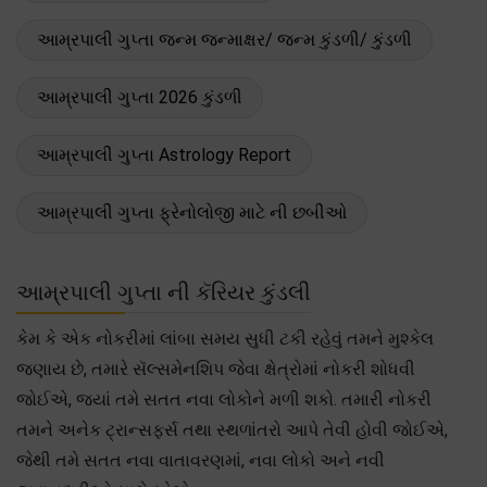
આમ્રપાલી ગુપ્તા જન્મ જન્માક્ષર/ જન્મ કુંડળી/ કુંડળી
આમ્રપાલી ગુપ્તા 2026 કુંડળી
આમ્રપાલી ગુપ્તા Astrology Report
આમ્રપાલી ગુપ્તા ફ્રેનોલોજી માટે ની છબીઓ
આમ્રપાલી ગુપ્તા ની કૅરિયર કુંડલી
કેમ કે એક નોકરીમાં લાંબા સમય સુધી ટકી રહેવું તમને મુશ્કેલ
જણાય છે, તમારે સૅલ્સમેનશિપ જેવા ક્ષેત્રોમાં નોકરી શોધવી
જોઈએ, જ્યાં તમે સતત નવા લોકોને મળી શકો. તમારી નોકરી
તમને અનેક ટ્રાન્સફર્સ તથા સ્થળાંતરો આપે તેવી હોવી જોઈએ,
જેથી તમે સતત નવા વાતાવરણમાં, નવા લોકો અને નવી