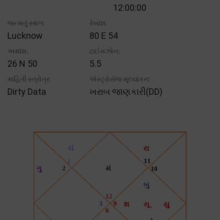
12:00:00
જન્મનું સ્થળ:
રેખાંશ:
Lucknow
80 E 54
અક્ષાંશ:
ટાઈમઝોન:
26 N 50
5.5
માહિતી સ્ત્રોત્ર:
એસ્ટ્રોસેજ મૂલ્યાંકન:
Dirty Data
ખરાબ જાણકારી(DD)