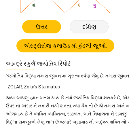
ઉત્તર
દક્ષિણ
આન્દ્રે સ્કુર્લે જ્યોતિષ રિપોર્ટ
"જ્યોતિષ વિદ્યા તમારા જીવન માં ગુરુત્વાકર્ષણ જેવું છે. તમારા 
-ZOLAR, Zolar's Starmates
જ્યાં આપણું જ્ઞાન ખતમ થાય છે ત્યાં જ્યોતિષ વિદ્યા શરુકરે છે,
ઉપર ના અસર ને નકારી નથી શકતા. ત્યાં કૈંક તો છે જે તમારા અને બ
ઓળખાય છે તે વ્યક્તિ વ્યક્તિત્વ, સફળતા અને નિષ્ફળતા ને સમજી 
વિદ્યા સમજીએ કે શું થાય છે જયારે બ્રહ્માંડ ની અદૃશ્ય શક્તિઓ 