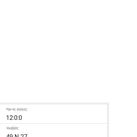
જન્મ સમય:
12:0:0
અક્ષાંશ:
49 N 27