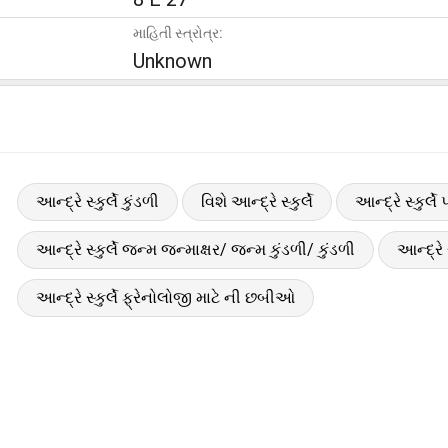
માહિતી સ્ત્રોત્ર:
Unknown
આન્દ્રે સ્કુર્લે કુંડળી
વિશે આન્દ્રે સ્કુર્લે
આન્દ્રે સ્કુર્લ
આન્દ્રે સ્કુર્લે જન્મ જન્માક્ષર/ જન્મ કુંડળી/ કુંડળી
આન્દ્રે 
આન્દ્રે સ્કુર્લે ફ્રેનોલોજી માટે ની છબીઓ