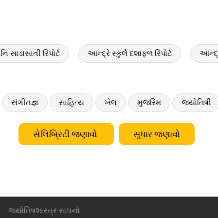
 શનિ સાડાસાતી રિપોર્ટ
આન્દ્રે સ્કુર્લે દશાફળ રિપોર્ટ
આન્દ્
સંગીતજ્ઞ
સાહિત્ય
ખેલ
મુજરિમ
જ્યોતિષી
સેલિબ્રિટી જણાવો
સુધાર જણાવો
જ્યોતિષશાસ્ત્ર સાધનો