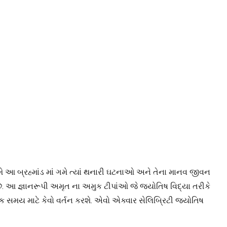
મે આ બ્રહ્માંડ માં ગમે ત્યાં થનારી ઘટનાઓ અને તેના માનવ જીવન
 છે. આ જ્ઞાનરૂપી અમૃત ના અમુક ટીપાંઓ જે જ્યોતિષ વિદ્યા તરીકે
 સમય માટે કેવો વર્તન કરશે. એવો એક્વાર સેલિબ્રિટી જ્યોતિષ