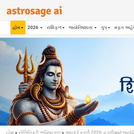
હોમ
2026
રાશિફળ
જ્યોતિષશાસ
ગુપ
મફ્ત અહ
Previous
હોમ
»
સેલિબ્રિટી ભવિષ્યફળ
»
આન્દ્રે સ્કુર્લે 2026 કુંડળીand જ્