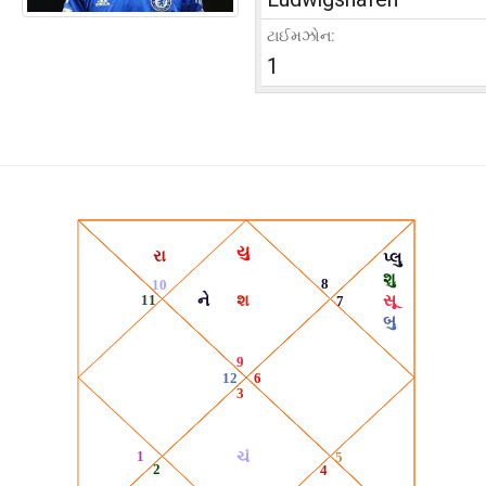
ટાઈમઝોન:
1