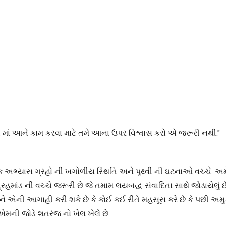
જીવન માં આને કામ કરવા માટે તમે આના ઉપર વિશ્વાસ કરો એ જરૂરી નથી."
 એક અભ્યાસ ગ્રહો ની ખગોળીય સ્થિતિ અને પૃથ્વી ની ઘટનાઓ વચ્ચે. અ
્રહમાંડ ની વચ્ચે જરૂરી છે જે તમામ લયબદ્ધ સંવાદિતા સાથે જોડાયેલું
ને એની આગાહી કરી શકે છે કે કોઈ કઈ રીતે મહસૂસ કરે છે કે પછી અમુક
એમની જોડે શતરંજ નો ખેલ ખેલે છે.