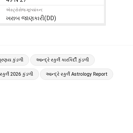
એસ્ટ્રોસેજ મૂલ્યાંકન:
ખરાબ જાણકારી(DD)
ે પ્રણય કુંડળી
આન્દ્રે સ્કુર્લે કારકિર્દી કુંડળી
સ્કુર્લે 2026 કુંડળી
આન્દ્રે સ્કુર્લે Astrology Report