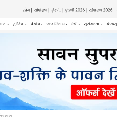
હોમ
રાશિફળ
કુંડળી
કુંડળી 2026
રાશિફળ 2026
ેવાલ
હીલિંગ
પંચાંગ
લાલ કિતાબ
કેપી
સુસંગતતા
કેલ્ક્
યોતિષશાસ