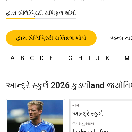
દ્વારા સેલિબ્રિટી રાશિફળ શોધો
દ્વારા સેલિબ્રિટી રાશિફળ શોધો
જન્મ તા
A
B
C
D
E
F
G
H
I
J
K
L
M
આન્દ્રે સ્કુર્લે 2026 કુંડળીand જ્યો
નામ:
આન્દ્રે સ્કુર્લે
જન્મનું સ્થળ:
Ludwigshafen