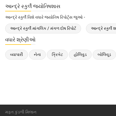
આન્દ્રે સ્કુર્લે જ્યોતિષશાસ
આન્દ્રે સ્કુર્લે વિશે વધારે જ્યોતિષ રિપોર્ટ્સ જુઓ -
આન્દ્રે સ્કુર્લે માંગલિક / મંગળ દોષ રિપોર્ટ
આન્દ્રે સ્કુર્લે
વધારે શ્રેણીઓ
વ્યાપારી
નેતા
ક્રિકેટ
હોલિવુડ
બોલિવૂડ
મફ્ત કુંડળી મિલાન