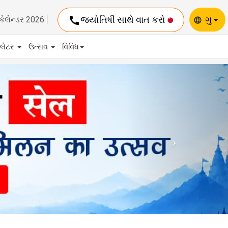
call
જ્યોતિષી સાથે વાત કરો
ગુ
કેલેન્ડર 2026
language
યુલેટર
ઉત્સવ
વિવિધ
Next