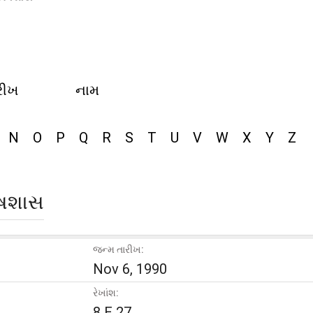
રીખ
નામ
N
O
P
Q
R
S
T
U
V
W
X
Y
Z
તિષશાસ
જન્મ તારીખ:
Nov 6, 1990
રેખાંશ:
8 E 27