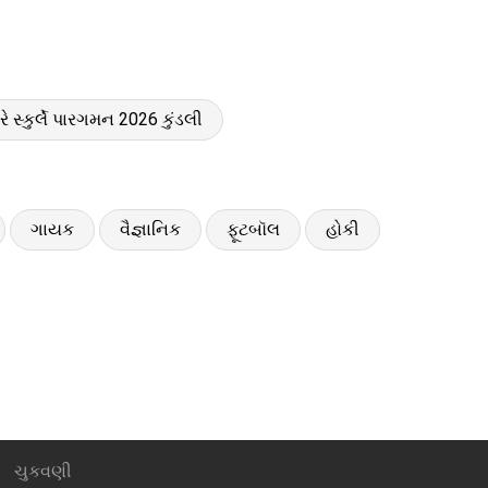
રે સ્કુર્લે પારગમન 2026 કુંડલી
ગાયક
વૈજ્ઞાનિક
ફૂટબૉલ
હોકી
ચુકવણી