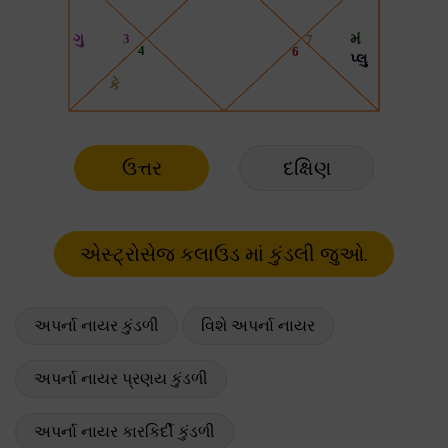
ઉત્તર
દક્ષિણ
અપર્ના નાયર કુંડળી
વિશે અપર્ના નાયર
અપર્ના નાયર પ્રણય કુંડળી
અપર્ના નાયર કારકિર્દી કુંડળી