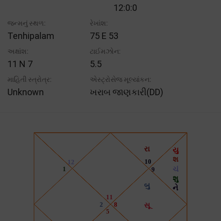
12:0:0
જન્મનું સ્થળ:
રેખાંશ:
Tenhipalam
75 E 53
અક્ષાંશ:
ટાઈમઝોન:
11 N 7
5.5
માહિતી સ્ત્રોત્ર:
એસ્ટ્રોસેજ મૂલ્યાંકન:
Unknown
ખરાબ જાણકારી(DD)