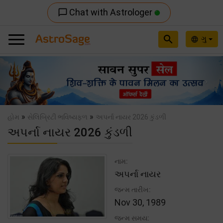
Chat with Astrologer
chat_bubble_outline
search
ગુ
language
Previous
Nex
»
»
હોમ
સેલિબ્રિટી ભવિષ્યફળ
અપર્ના નાયર 2026 કુંડળી
અપર્ના નાયર 2026 કુંડળી
નામ:
અપર્ના નાયર
જન્મ તારીખ:
Nov 30, 1989
જન્મ સમય: