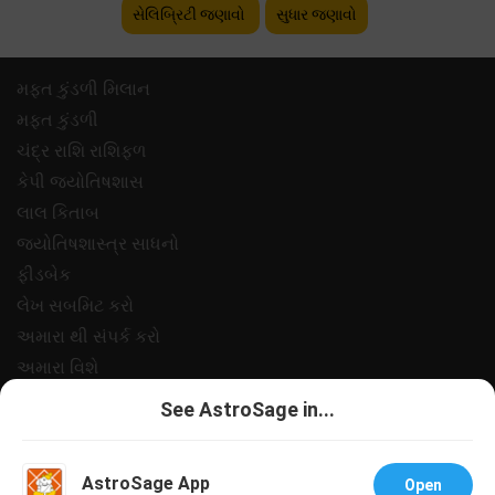
સેલિબ્રિટી જણાવો
સુધાર જણાવો
મફ્ત કુંડળી મિલાન
મફ્ત કુંડળી
ચંદ્ર રાશિ રાશિફળ
કેપી જ્યોતિષશાસ
લાલ કિતાબ
જ્યોતિષશાસ્ત્ર સાધનો
ફીડબેક
લેખ સબમિટ કરો
અમારા થી સંપર્ક કરો
અમારા વિશે
ચુકવણી
See AstroSage in...
ગોપનીયતા નીત
નિયમો અને શરતો
AstroSage App
Open
સપોર