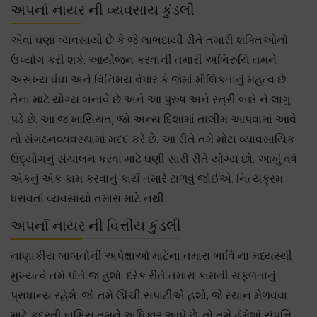
અપર્ના નાયર ની વ્યવસાય કુંડલી
એવાં ઘણાં વ્યવસાયો છે કે જે લાભદાયી રીતે તમારી શક્તિઓનો
ઉપ્યોગ કરી શકે. આયોજન કરવાની તમારી અભિરુચિ તમને
અસંખ્ય ધંધા અને વિનિમય વેપાર કે જેમાં મૌલિકતાનું મહત્વ છે
તેના માટે યોગ્ય બનાવે છે અને આ પુરુષ અને સ્ત્રી બન્ને ને લાગુ
પડે છે. આ જ ખાસિયત, જો અન્ય દિશામાં તાલીમ આપવામાં આવે
તો સંગઠનવ્યવસ્થામાં મદદ કરે છે. આ રીતે તમે મોટા વ્યાવસાયિક
ઉદ્યોગનું સંચાલન કરવા માટે ઘણી સારી રીતે યોગ્ય છો. આખું વર્ષ
એકનું એક કામ કરવાનું કાર્ય તમારે ટાળવું જોઈએ. નિત્યક્રમ
ધરાવતાં વ્યવસાયો તમારા માટે નથી.
અપર્ના નાયર ની વિત્તીય કુંડલી
નાણાકીય બાબતોની અપેક્ષાઓ માટેના તમારા ભાવિ ના મધ્યસ્થી
મુખ્યત્વે તમે પોતે જ હશો. દરેક રીતે તમારા કામની સફળતાનું
પ્રાધાન્ય રહેશે. જો તમે ઊંચી સપાટીએ હશો, જે સ્થાન મેળવવા
માટે કુદરતી બક્ષિસ તમને અધિકાર આપે છે, તો તમે હંમેશાં સંપત્તિ