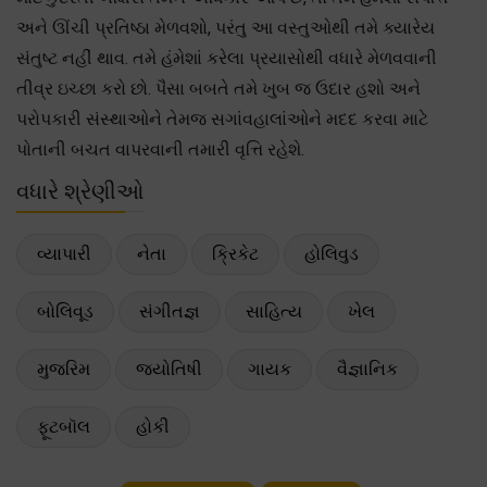
અને ઊંચી પ્રતિષ્ઠા મેળવશો, પરંતુ આ વસ્તુઓથી તમે ક્યારેય
સંતુષ્ટ નહીં થાવ. તમે હંમેશાં કરેલા પ્રયાસોથી વધારે મેળવવાની
તીવ્ર ઇચ્છા કરો છો. પૈસા બબતે તમે ખુબ જ ઉદાર હશો અને
પરોપકારી સંસ્થાઓને તેમજ સગાંવહાલાંઓને મદદ કરવા માટે
પોતાની બચત વાપરવાની તમારી વૃત્તિ રહેશે.
વધારે શ્રેણીઓ
વ્યાપારી
નેતા
ક્રિકેટ
હોલિવુડ
બોલિવૂડ
સંગીતજ્ઞ
સાહિત્ય
ખેલ
મુજરિમ
જ્યોતિષી
ગાયક
વૈજ્ઞાનિક
ફૂટબૉલ
હોકી