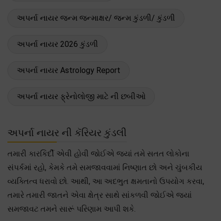
અપર્ના નાયર જન્મ જન્માક્ષર/ જન્મ કુંડળી/ કુંડળી
અપર્ના નાયર 2026 કુંડળી
અપર્ના નાયર Astrology Report
અપર્ના નાયર ફ્રેનોલોજી માટે ની છબીઓ
અપર્ના નાયર ની કૅરિયર કુંડલી
તમારી કારકિર્દી એવી હોવી જોઈએ જ્યાં તમે સતત લોકોના
સંપર્કમાં રહો, કેમકે તમે સમજાવવામાં નિષ્ણાત છો અને ચુંબકીય
વ્યક્તિત્વ ધરાવો છો. આથી, આ અદભુત ક્ષમતાનો ઉપયોગ કરવા,
તમારે તમારી જાતને એવા ક્ષેત્ર સાથે સાંકળવી જોઈએ જ્યાં
સમજાવટ તમને સારૂં પરિણામ આપી શકે.