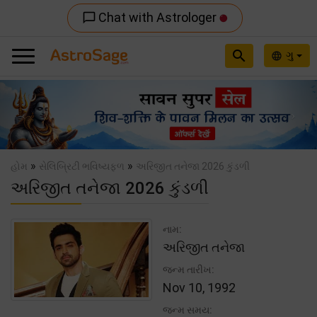
Chat with Astrologer
chat_bubble_outline
search
ગુ
language
Previous
Nex
»
»
હોમ
સેલિબ્રિટી ભવિષ્યફળ
અરિજીત તનેજા 2026 કુંડળી
અરિજીત તનેજા 2026 કુંડળી
નામ:
અરિજીત તનેજા
જન્મ તારીખ:
Nov 10, 1992
જન્મ સમય: