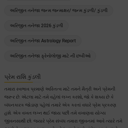
અરિજીત તનેજા જન્મ જન્માક્ષર/ જન્મ કુંડળી/ કુંડળી
અરિજીત તનેજા 2026 કુંડળી
અરિજીત તનેજા Astrology Report
અરિજીત તનેજા ફ્રેનોલોજી માટે ની છબીઓ
પ્રેમ રાશિ કુંડલી
તમારા સ્વભાવ પ્રમાણે અસ્તિત્વ માટે તમને મૈત્રી અને પ્રેમની
જરૂર છે. એટલા માટે તમે વહેલાં લગ્ન કરશો, જો કે શક્ય છે કે
બંધનકારક જોડાણ પહેલાં તમારે એક કરતાં વધારે પ્રેમ પ્રકરણ
હશે. એક વખત લગ્ન થઈ જાય પછી તમે વખાણવા યોગ્ય
જીવનસાથી છો. જ્યારે પ્રેમ સંબંધ તમારા જીવનમાં આવે ત્યારે તમે