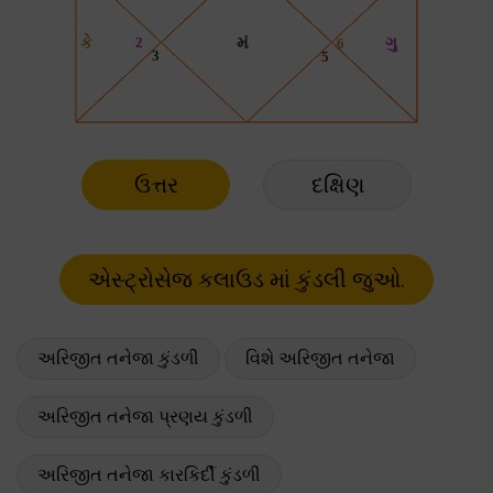
ઉત્તર
દક્ષિણ
અરિજીત તનેજા કુંડળી
વિશે અરિજીત તનેજા
અરિજીત તનેજા પ્રણય કુંડળી
અરિજીત તનેજા કારકિર્દી કુંડળી