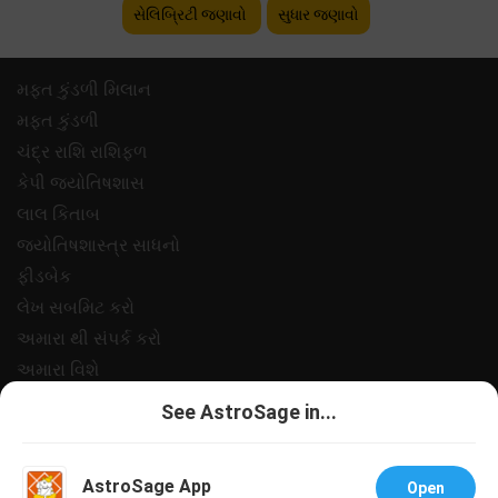
સેલિબ્રિટી જણાવો
સુધાર જણાવો
મફ્ત કુંડળી મિલાન
મફ્ત કુંડળી
ચંદ્ર રાશિ રાશિફળ
કેપી જ્યોતિષશાસ
લાલ કિતાબ
જ્યોતિષશાસ્ત્ર સાધનો
ફીડબેક
લેખ સબમિટ કરો
અમારા થી સંપર્ક કરો
અમારા વિશે
ચુકવણી
See AstroSage in...
ગોપનીયતા નીત
નિયમો અને શરતો
AstroSage App
Open
સપોર