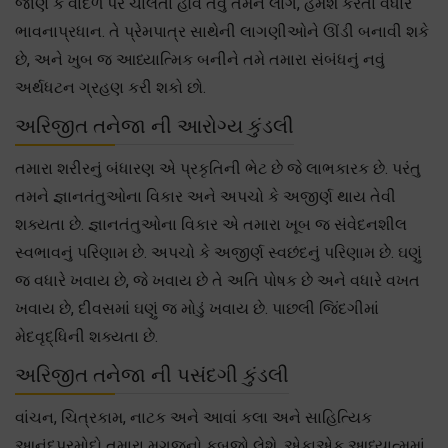
જાણે કે વાદળ પર ચાલતા હોવ તેવું તમને લાગે, હંમેશ કરતાં વધારે
ભાવનાપ્રધાન. તે પ્રેમપાત્ર સાથેની લાગણીઓને ઊંડી બનાવી શકે
છે, અને ખુબ જ આધ્યાત્મિક બનીને તમે તમારા સંબંધનું નવું
અર્થધટન ગ્રહણ કરી શકો છો.
અરિજીત તનેજા ની આરોગ્ય કુંડલી
તમારા શરીરનું બંધારણ એ પ્રકૃતિની ભેટ છે જે લાભકારક છે. પરંતુ
તમને જ્ઞાનતંતુઓના વિકાર અને અપચો કે અજીર્ણ થાય તેવી
શક્યતા છે. જ્ઞાનતંતુઓના વિકાર એ તમારા ખૂબ જ સંવેદનશીલ
સ્વભાવનું પરિણામ છે. અપચો કે અજીર્ણ સ્વછંદનું પરિણામ છે. ઘણું
જ વધારે ખવાય છે, જે ખવાય છે તે અતિ પોષક છે અને વધારે વખત
ખવાય છે, દીવસમાં ઘણું જ મોડું ખવાય છે. પાછલી જિંદગીમાં
મેદવૃદ્ધિની શક્યતા છે.
અરિજીત તનેજા ની પસંદગી કુંડલી
વાંચન, ચિત્રકામ, નાટક અને આવાં કલા અને સાહિત્યિક
આનંદપ્રમોદો તમારા મગજનો કબજો લેશે. એકાએક આધ્યાત્મમાં