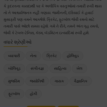
કે કુદરતના કાયદાથી પર કે અલૌકિક વસ્તુઓમાં તમારી રુચી થાય
તો તે આશ્ચર્યજનક નહીં ગણાય. જમીનની, દરિયાઈ કે હવાઈ
મુસાફરી પણ તમને આકર્ષશે. ક્રિકેટ, ફૂટબૉલ જેવી રમતો માટે
તમારી પાસે ઓછો સમય રહેશે. ગમે તે રીતે, તમને અંત:ગૃહ રમતો,
જેવી કે ટેબલ-ટેનિસ, કૅરમ, બૅડમિંટન ઇત્યાદિમાં રુચી હશે.
વધારે શ્રેણીઓ
વ્યાપારી
નેતા
ક્રિકેટ
હોલિવુડ
બોલિવૂડ
સંગીતજ્ઞ
સાહિત્ય
ખેલ
મુજરિમ
જ્યોતિષી
ગાયક
વૈજ્ઞાનિક
ફૂટબૉલ
હોકી