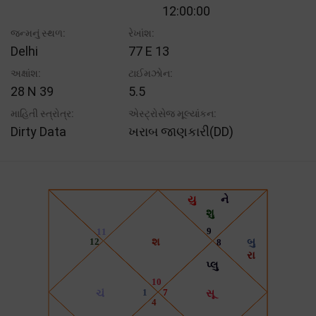
12:00:00
જન્મનું સ્થળ:
રેખાંશ:
Delhi
77 E 13
અક્ષાંશ:
ટાઈમઝોન:
28 N 39
5.5
માહિતી સ્ત્રોત્ર:
એસ્ટ્રોસેજ મૂલ્યાંકન:
Dirty Data
ખરાબ જાણકારી(DD)