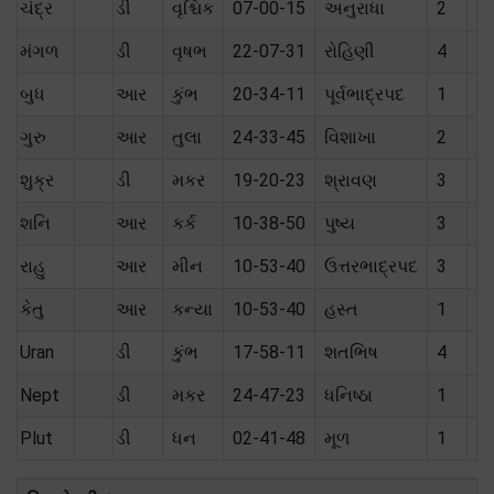
ચંદ્ર
ડી
વૃશ્ચિક
07-00-15
અનુરાધા
2
શ
મંગળ
ડી
વૃષભ
22-07-31
રોહિણી
4
ત
બુધ
આર
કુંભ
20-34-11
પૂર્વભાદ્રપદ
1
ત
ગુરુ
આર
તુલા
24-33-45
વિશાખા
2
શત
શુક્ર
ડી
મકર
19-20-23
શ્રાવણ
3
મૈ
શનિ
આર
કર્ક
10-38-50
પુષ્ય
3
શત
રાહુ
આર
મીન
10-53-40
ઉત્તરભાદ્રપદ
3
કેતુ
આર
કન્યા
10-53-40
હસ્ત
1
Uran
ડી
કુંભ
17-58-11
શતભિષ
4
Nept
ડી
મકર
24-47-23
ધનિષ્ઠા
1
Plut
ડી
ધન
02-41-48
મૂળ
1