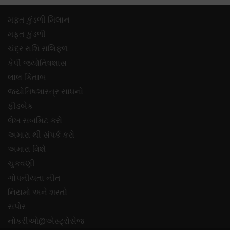
મફ્ત કુંડળી મિલાન
મફ્ત કુંડળી
ચંદ્ર રાશિ રાશિફળ
કેપી જ્યોતિષશાસ
લાલ કિતાબ
જ્યોતિષશાસ્ત્ર સાધનો
ફીડબેક
લેખ સબમિટ કરો
અમારા થી સંપર્ક કરો
અમારા વિશે
ચુકવણી
ગોપનીયતા નીત
નિયમો અને શરતો
સપોર
નોકરીઓ@એસ્ટ્રોસેજ