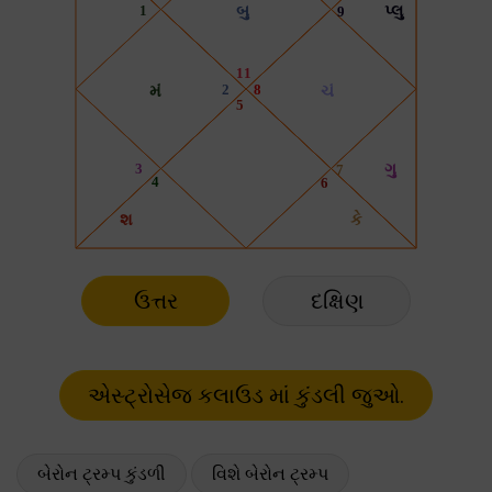
ઉત્તર
દક્ષિણ
બેરોન ટ્રમ્પ કુંડળી
વિશે બેરોન ટ્રમ્પ