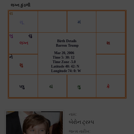
નામ:
બેરોન ટ્રમ્પ
જન્મ તારીખ: