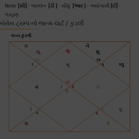
Note:
[સી]
- જ્વલંત
[ડી ]
- સીધું
[આર ]
- અધોગામી
[ઈ]
-
ગ્રહણ
બેરોન ટ્રમ્પ નો જન્મ ચાર્ટ / કુંડલી