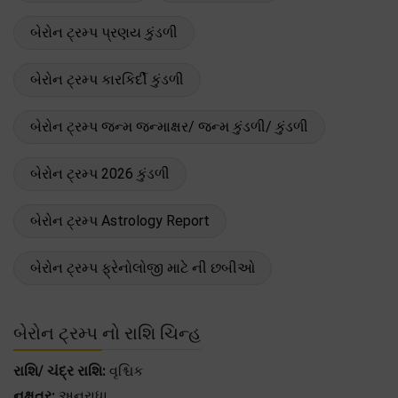
બેરોન ટ્રમ્પ પ્રણય કુંડળી
બેરોન ટ્રમ્પ કારકિર્દી કુંડળી
બેરોન ટ્રમ્પ જન્મ જન્માક્ષર/ જન્મ કુંડળી/ કુંડળી
બેરોન ટ્રમ્પ 2026 કુંડળી
બેરોન ટ્રમ્પ Astrology Report
બેરોન ટ્રમ્પ ફ્રેનોલોજી માટે ની છબીઓ
બેરોન ટ્રમ્પ નો રાશિ ચિન્હ
રાશિ/ ચંદ્ર રાશિ:
વૃશ્ચિક
નક્ષત્ર:
અનુરાધા