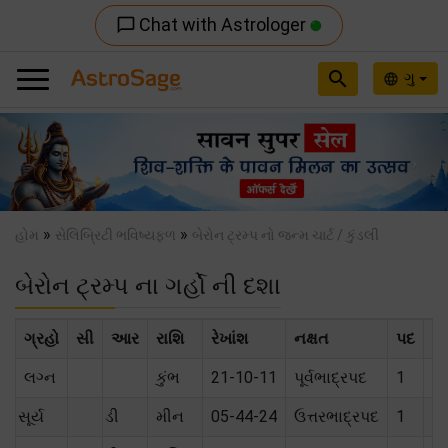
Chat with Astrologer
chat_bubble_outline
search
ગુ
language
Previous
Nex
»
»
હોમ
સેલિબ્રિટી ભવિષ્યફળ
બેરોન ટ્રમ્પ નો જન્મ ચાર્ટ / કુંડલી
બેરોન ટ્રમ્પ ના ગર્હો ની દશા
ગ્રહો
સી
આર
રાશિ
રેખાંશ
નક્ષત
પદ
સં
લગ્ન
કુંભ
21-10-11
પૂર્વભાદ્રપદ
1
સૂર્ય
ડી
મીન
05-44-24
ઉત્તરભાદ્રપદ
1
મૈ