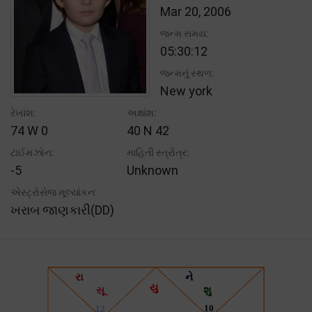
Mar 20, 2006
જન્મ સમય:
05:30:12
જન્મનું સ્થળ:
New york
રેખાંશ:
અક્ષાંશ:
74 W 0
40 N 42
ટાઈમઝોન:
માહિતી સ્ત્રોત્ર:
-5
Unknown
એસ્ટ્રોસેજ મૂલ્યાંકન:
ખરાબ જાણકારી(DD)