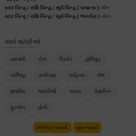
સ્ટાર ચિન્હ / રાશિ ચિન્હ / સૂર્ય ચિન્હ ( પાશ્ચાત્ય ):
મીન
સ્ટાર ચિન્હ / રાશિ ચિન્હ / સૂર્ય ચિન્હ ( ભારતીય ):
મીન
વધારે શ્રેણીઓ
વ્યાપારી
નેતા
ક્રિકેટ
હોલિવુડ
બોલિવૂડ
સંગીતજ્ઞ
સાહિત્ય
ખેલ
મુજરિમ
જ્યોતિષી
ગાયક
વૈજ્ઞાનિક
ફૂટબૉલ
હોકી
સેલિબ્રિટી જણાવો
સુધાર જણાવો