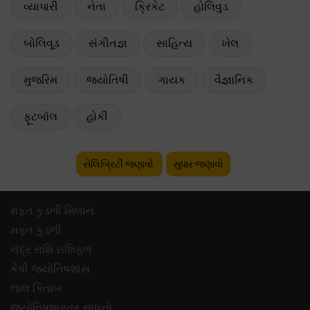
વ્યાપારી
નેતા
ક્રિકેટ
હોલિવુડ
બોલિવૂડ
સંગીતજ્ઞ
સાહિત્ય
ખેલ
મુજરિમ
જ્યોતિષી
ગાયક
વૈજ્ઞાનિક
ફૂટબૉલ
હોકી
સેલિબ્રિટી જણાવો
સુધાર જણાવો
મફ્ત કુંડળી મિલાન
મફ્ત કુંડળી
ચંદ્ર રાશિ રાશિફળ
કેપી જ્યોતિષશાસ
લાલ કિતાબ
જ્યોતિષશાસ્ત્ર સાધનો