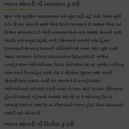
બરુન સોબતી ની વ્યવસાય કુંડલી
શુષ્ક તથા સુરક્ષિત વ્યવસાયમાં તમે ખુશ નહીં રહી શકો. જ્યાં સુધી
દરેક દિવસ પોતાની સાથે જેનો ઉકેલ લાવવાનો છે અથવા જેના પર
વિજય મેળવવાનો છે એવી સમસ્યાઓનો નવો જથ્થો પોતાની સાથે
લાવશે, તમે સંતુષ્ટ રહેશો. વળી, જોખમનો મસાલો તથા હિંમત
દાખવવાની શક્યતા ધરાવતી પરિસ્થિતિઓ તમને ઓર ખુશ કરશે.
આવા પ્રકારના કેટલાક વ્યવસાયોના ઉદાહરણો છેઃ સર્જન,
કન્સ્ટ્રક્શન એન્જિનિયર, ઉચ્ચ મેનેજમેન્ટમાં પદ. સર્જન તરીકેનું
કામ તમને ઉત્સાહિત કરશે કેમ કે લોકોના જીવન તથા તમારી
પોતાની શાખ તમારા કાર્યો પર અવલંબે છે.કન્સ્ટ્રક્શન
એન્જિનિયરે બાંધકામ કરતી વખતે કેટલાક મોટા પડકાર ઝીલવાના
હોય છે.અમારો કહેવાનો આશય એટલો જ કે જોખમનું ઉચ્ચ
પ્રમાણ ધરાવતા તથા ઉચ્ચ કૌશલ્યની જરૂર હોય એવા વ્યવસાયો
તમારી માટે યોગ્ય છે.
બરુન સોબતી ની વિત્તીય કુંડલી