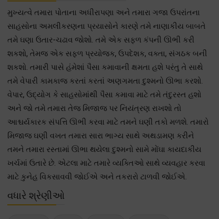
મુખ્યત્વે તમારા પોતાના અધીરાપણા અને તમારા ગજા ઉપરાંતના
સાહસોના અમલીકરણના પ્રયાસોને કારણે તમે નાણાકીય બાબતે
તમે ઘણા ઉતાર-ચઢાવ જોશો. તમે એક સફળ કંપની ઊભી કરી
શકશો, તેમજ એક સફળ પ્રયોજક, ઉપદેશક, વક્તા, સંગઠક બની
શકશો. તમારી પાસે હંમેશાં પૈસા કમાવાની ક્ષમતા હશે પરંતુ તે સાથે
તમે વેપારી કામકાજ કરતાં કરતાં અણગમતા દુશ્મનો ઊભા કરશો.
વેપાર, ઉદ્યોગ કે સાહસોમાંથી પૈસા કમાવા માટે તમે તંદુરસ્ત હશો
અને જો તમે તમારા તેજ મિજાજ પર નિયંત્રણ રાખશો તો
આશ્ચર્યકારક સંપત્તિ ઊભી કરવા માટે તમને ઘણી તકો મળશે. તમારો
મિજાજ ઘણી વખત તમારા સારા ભાગ્ય સાથે અથડામણ કરીને
તમને તમારા રસ્તામાં ઊભા થયેલા દુશ્મનો સામે મોંઘા કાયદાકીય
ખર્ચમાં ઉતારે છે. એટલા માટે તમારે વ્યક્તિઓ સાથે વ્યવહાર કરવા
માટે કુનેહ વિકસાવવી જોઈએ અને તકરારો ટાળવી જોઈએ.
વધારે શ્રેણીઓ