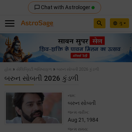
Chat with Astrologer
chat_bubble_outline
search
ગુ
language
Previous
Nex
»
»
હોમ
સેલિબ્રિટી ભવિષ્યફળ
બરુન સોબતી 2026 કુંડળી
બરુન સોબતી 2026 કુંડળી
નામ:
બરુન સોબતી
જન્મ તારીખ:
Aug 21, 1984
જન્મ સમય: