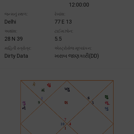
12:00:00
જન્મનું સ્થળ:
રેખાંશ:
Delhi
77 E 13
અક્ષાંશ:
ટાઈમઝોન:
28 N 39
5.5
માહિતી સ્ત્રોત્ર:
એસ્ટ્રોસેજ મૂલ્યાંકન:
Dirty Data
ખરાબ જાણકારી(DD)