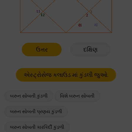
ઉત્તર
દક્ષિણ
બરુન સોબતી કુંડળી
વિશે બરુન સોબતી
બરુન સોબતી પ્રણય કુંડળી
બરુન સોબતી કારકિર્દી કુંડળી