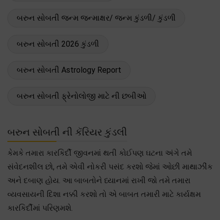
બરુન સોબતી જન્મ જન્માક્ષર/ જન્મ કુંડળી/ કુંડળી
બરુન સોબતી 2026 કુંડળી
બરુન સોબતી Astrology Report
બરુન સોબતી ફ્રેનોલોજી માટે ની છબીઓ
બરુન સોબતી ની કૅરિયર કુંડલી
કેમકે તમારા કારકિર્દી જીવનમાં થતી કોઈપણ ઘટના અંગે તમે
સંવેદનશીલ છો, તમે એવી નોકરી પસંદ કરશો જેમાં ઓછી માથાઝીંક
અને દબાણ હોય. આ બાબતોને ધ્યાનમાં રાખી જો તમે તમારા
વ્યવસાયની દિશા નક્કી કરશો તો એ બાબત તમારી માટે કાર્યક્ષમ
કારકિર્દીમાં પરિણમશે.