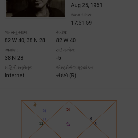
Aug 25, 1961
જન્મ સમય:
17:51:59
જન્મનું સ્થળ:
રેખાંશ:
82 W 40, 38 N 28
82 W 40
અક્ષાંશ:
ટાઈમઝોન:
38 N 28
-5
માહિતી સ્ત્રોત્ર:
એસ્ટ્રોસેજ મૂલ્યાંકન:
Internet
સંદર્ભ (R)