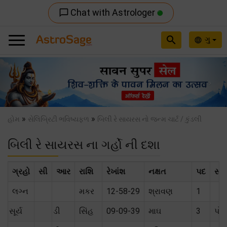
Chat with Astrologer
chat_bubble_outline
search
ગુ
language
Previous
Nex
»
»
હોમ
સેલિબ્રિટી ભવિષ્યફળ
બિલી રે સાયરસ નો જન્મ ચાર્ટ / કુંડલી
બિલી રે સાયરસ ના ગર્હો ની દશા
ગ્રહો
સી
આર
રાશિ
રેખાંશ
નક્ષત
પદ
સંબ
લગ્ન
મકર
12-58-29
શ્રાવણ
1
સૂર્ય
ડી
સિંહ
09-09-39
માઘ
3
પોતા