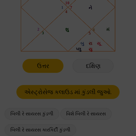
ઉત્તર
દક્ષિણ
બિલી રે સાયરસ કુંડળી
વિશે બિલી રે સાયરસ
બિલી રે સાયરસ કારકિર્દી કુંડળી