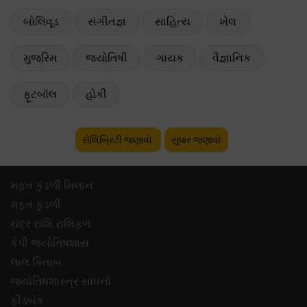
બોલિવૂડ
સંગીતજ્ઞ
સાહિત્ય
ખેલ
મુજરિમ
જ્યોતિષી
ગાયક
વૈજ્ઞાનિક
ફૂટબૉલ
હોકી
સેલિબ્રિટી જણાવો
સુધાર જણાવો
મફ્ત કુંડળી મિલાન
મફ્ત કુંડળી
ચંદ્ર રાશિ રાશિફળ
કેપી જ્યોતિષશાસ
લાલ કિતાબ
જ્યોતિષશાસ્ત્ર સાધનો
ફીડબેક