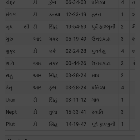
ચંદ્ર
ડી
કુંભ
06-34-03
ધનિષ્ઠા
4
તટસ
મંગળ
ડી
કન્યા
12-23-19
હસ્ત
1
શત્
બુધ
સી
ડી
સિંહ
19-54-59
પૂર્વ ફાલ્ગુની
2
મૈત્
ગુરુ
આર
મકર
05-19-49
ઉત્તરાષાઢા
3
શક્
શુક્ર
ડી
કર્ક
02-24-28
પુનર્વસુ
4
શત્
શનિ
આર
મકર
00-44-26
ઉત્તરાષાઢા
2
પોતા
રાહુ
આર
સિંહ
03-28-24
માઘ
2
કેતુ
આર
કુંભ
03-28-24
ધનિષ્ઠા
4
Uran
ડી
સિંહ
03-11-12
માઘ
1
Nept
ડી
તુલા
15-33-41
સ્વાતિ
3
Plut
ડી
સિંહ
14-19-47
પૂર્વ ફાલ્ગુની
1