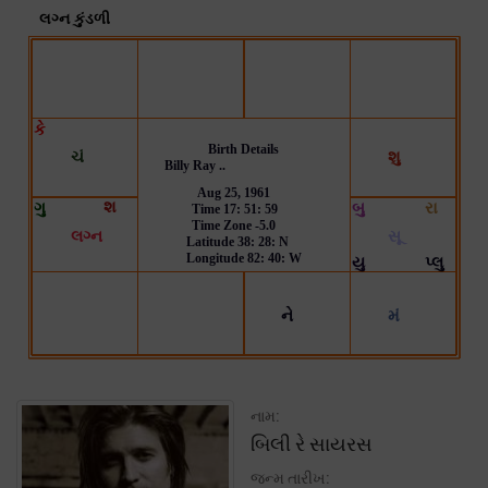
નામ:
બિલી રે સાયરસ
જન્મ તારીખ: