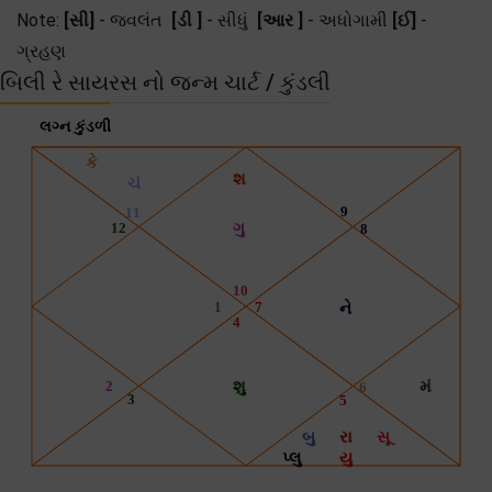
Note:
[સી]
- જ્વલંત
[ડી ]
- સીધું
[આર ]
- અધોગામી
[ઈ]
-
ગ્રહણ
બિલી રે સાયરસ નો જન્મ ચાર્ટ / કુંડલી