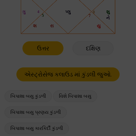
ઉત્તર
દક્ષિણ
બિપાશા બસુ કુંડળી
વિશે બિપાશા બસુ
બિપાશા બસુ પ્રણય કુંડળી
બિપાશા બસુ કારકિર્દી કુંડળી