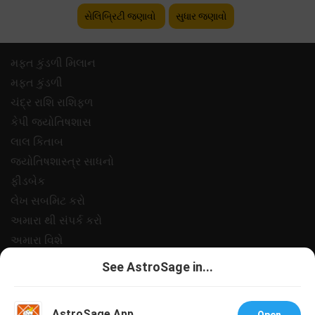
સેલિબ્રિટી જણાવો
સુધાર જણાવો
મફ્ત કુંડળી મિલાન
મફ્ત કુંડળી
ચંદ્ર રાશિ રાશિફળ
કેપી જ્યોતિષશાસ
લાલ કિતાબ
જ્યોતિષશાસ્ત્ર સાધનો
ફીડબેક
લેખ સબમિટ કરો
અમારા થી સંપર્ક કરો
અમારા વિશે
ચુકવણી
See AstroSage in...
ગોપનીયતા નીત
નિયમો અને શરતો
AstroSage App