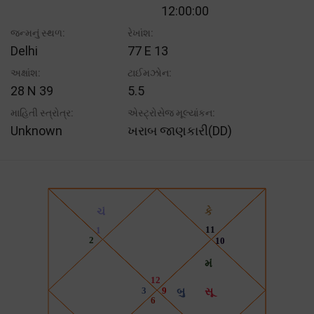
12:00:00
જન્મનું સ્થળ:
રેખાંશ:
Delhi
77 E 13
અક્ષાંશ:
ટાઈમઝોન:
28 N 39
5.5
માહિતી સ્ત્રોત્ર:
એસ્ટ્રોસેજ મૂલ્યાંકન:
Unknown
ખરાબ જાણકારી(DD)