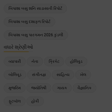
બિપાશા બસુ શનિ સાડાસાતી રિપોર્ટ
બિપાશા બસુ દશાફળ રિપોર્ટ
બિપાશા બસુ પારગમન 2026 કુંડલી
વધારે શ્રેણીઓ
વ્યાપારી
નેતા
ક્રિકેટ
હોલિવુડ
બોલિવૂડ
સંગીતજ્ઞ
સાહિત્ય
ખેલ
મુજરિમ
જ્યોતિષી
ગાયક
વૈજ્ઞાનિક
ફૂટબૉલ
હોકી