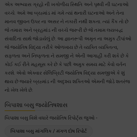
એક અભ્યાસ ગ્રહો ની ખગોળીય સ્થિતિ અને પૃથ્વી ની ઘટનાઓ
વચ્ચે. અમે આ બ્રહ્માંડ માં ગમે ત્યાં થનારી ઘટનાઓ અને તેના
માનવ જીવન ઉપર ના અસર ને નકારી નથી શકતા. ત્યાં કૈંક તો છે
જે તમારા અને બ્રહમાંડ ની વચ્ચે જરૂરી છે જે તમામ લયબદ્ધ
સંવાદિતા સાથે જોડાયેલું છે. આ જ્ઞાનરૂપી અમૃત ના અમુક ટીપાંઓ
જે જ્યોતિષ વિદ્યા તરીકે ઓળખાય છે તે વ્યક્તિ વ્યક્તિત્વ,
સફળતા અને નિષ્ફળતા ને સમજી ને એની આગાહી કરી શકે છે કે
કોઈ કઈ રીતે મહસૂસ કરે છે કે પછી અમુક સમય માટે કેવો વર્તન
કરશે. એવો એક્વાર સેલિબ્રિટી જ્યોતિષ વિદ્યા સમજીએ કે શું
થાય છે જયારે બ્રહ્માંડ ની અદૃશ્ય શક્તિઓ એમની જોડે શતરંજ
નો ખેલ ખેલે છે.
બિપાશા બસુ જ્યોતિષશાસ
બિપાશા બસુ વિશે વધારે જ્યોતિષ રિપોર્ટ્સ જુઓ -
બિપાશા બસુ માંગલિક / મંગળ દોષ રિપોર્ટ