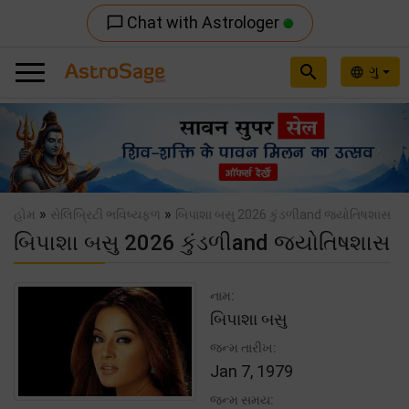
Chat with Astrologer
chat_bubble_outline
search
ગુ
language
Previous
Nex
»
»
હોમ
સેલિબ્રિટી ભવિષ્યફળ
બિપાશા બસુ 2026 કુંડળીand જ્યોતિષશાસ
બિપાશા બસુ 2026 કુંડળીand જ્યોતિષશાસ
નામ:
બિપાશા બસુ
જન્મ તારીખ:
Jan 7, 1979
જન્મ સમય: