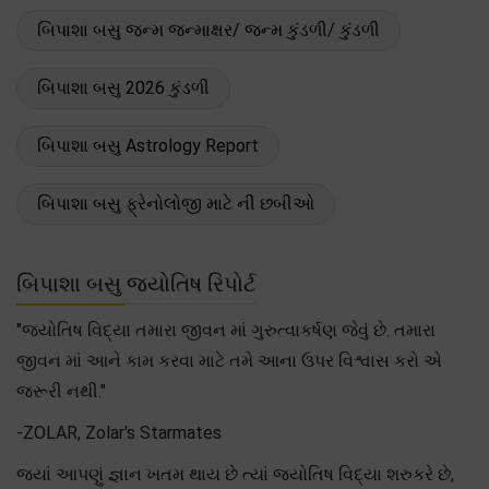
બિપાશા બસુ જન્મ જન્માક્ષર/ જન્મ કુંડળી/ કુંડળી
બિપાશા બસુ 2026 કુંડળી
બિપાશા બસુ Astrology Report
બિપાશા બસુ ફ્રેનોલોજી માટે ની છબીઓ
બિપાશા બસુ જ્યોતિષ રિપોર્ટ
"જ્યોતિષ વિદ્યા તમારા જીવન માં ગુરુત્વાકર્ષણ જેવું છે. તમારા
જીવન માં આને કામ કરવા માટે તમે આના ઉપર વિશ્વાસ કરો એ
જરૂરી નથી."
-ZOLAR, Zolar's Starmates
જ્યાં આપણું જ્ઞાન ખતમ થાય છે ત્યાં જ્યોતિષ વિદ્યા શરુકરે છે,