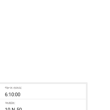
જન્મ સમય:
6:10:00
અક્ષાંશ:
10 N 50