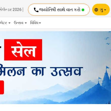
call
જ્યોતિષી સાથે વાત કરો
ગુ
કેલેન્ડર 2026
language
યુલેટર
ઉત્સવ
વિવિધ
Next