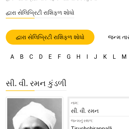
દ્વારા સેલિબ્રિટી રાશિફળ શોધો
દ્વારા સેલિબ્રિટી રાશિફળ શોધો
જન્મ તા
A
B
C
D
E
F
G
H
I
J
K
L
M
સી. વી. રમન કુંડળી
નામ:
સી. વી. રમન
જન્મનું સ્થળ:
Tiruchchirappalli