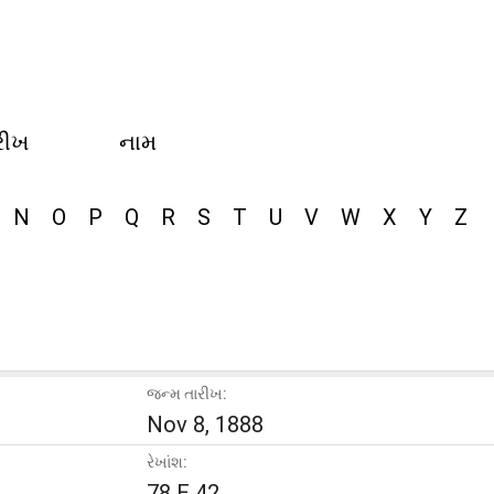
રીખ
નામ
N
O
P
Q
R
S
T
U
V
W
X
Y
Z
જન્મ તારીખ:
Nov 8, 1888
રેખાંશ:
78 E 42