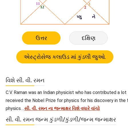
ઉત્તર
દક્ષિણ
વિશે સી. વી. રમન
C.V. Raman was an Indian physicist who has contributed a lot t
received the Nobel Prize for physics for his discovery in the 
physics....
સી. વી. રમન ના જન્માક્ષર વિશે વધારે વાંચો
સી. વી. રમન જન્મ કુંડળી/કુંડળી/જન્મ જન્માક્ષર