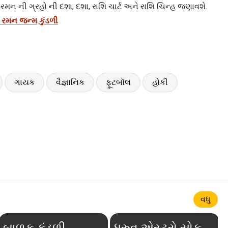
. રમન ની ગ્રહો ની દશા, દશા, રાશિ ચાર્ટ અને રાશિ ચિન્હ જણાવશે.
ી. રમન જન્મ કુંડળી
ગાયક
વૈજ્ઞાનિક
ફૂટબૉલ
હોકી
વધુ
બાળક કુંડળી
ધ્રુવ એસ્ટ્રો સોફ્ટવેર