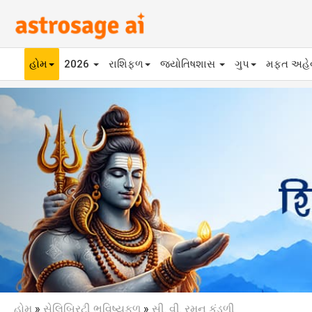
હોમ
2026
રાશિફળ
જ્યોતિષશાસ
ગુપ
મફ્ત અહ
Previous
હોમ
»
સેલિબ્રિટી ભવિષ્યફળ
»
સી. વી. રમન કુંડળી