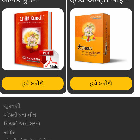
હવે ખરીદો
હવે ખરીદો
ચુકવણી
ગોપનીયતા નીત
નિયમો અને શરતો
સપોર