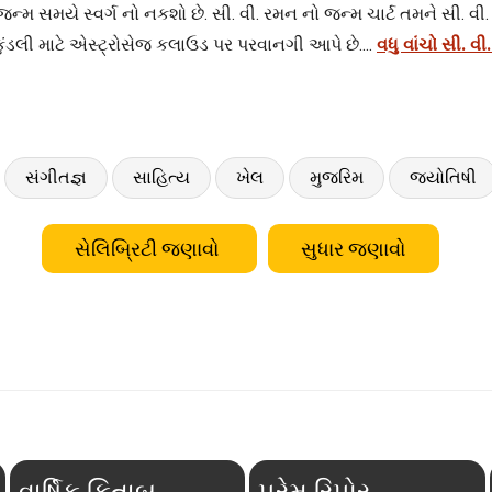
 જન્મ સમયે સ્વર્ગ નો નકશો છે. સી. વી. રમન નો જન્મ ચાર્ટ તમને સી. વી
ંડલી માટે એસ્ટ્રોસેજ કલાઉડ પર પરવાનગી આપે છે....
વધુ વાંચો સી. વ
સંગીતજ્ઞ
સાહિત્ય
ખેલ
મુજરિમ
જ્યોતિષી
સેલિબ્રિટી જણાવો
સુધાર જણાવો
વાર્ષિક કિતાબ
પ્રેમ રિપોર