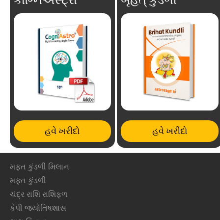
હવે ખરીદો
હવે ખરીદો
મફ્ત કુંડળી મિલાન
મફ્ત કુંડળી
ચંદ્ર રાશિ રાશિફળ
કેપી જ્યોતિષશાસ