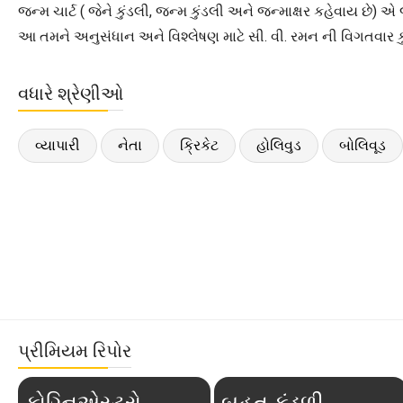
જન્મ ચાર્ટ ( જેને કુંડલી, જન્મ કુંડલી અને જન્માક્ષર કહેવાય છે) એ
આ તમને અનુસંધાન અને વિશ્લેષણ માટે સી. વી. રમન ની વિગતવાર કુ
વધારે શ્રેણીઓ
વ્યાપારી
નેતા
ક્રિકેટ
હોલિવુડ
બોલિવૂડ
પ્રીમિયમ રિપોર
કોગ્નિએસ્ટ્રો
બૃહત્ કુંડળી