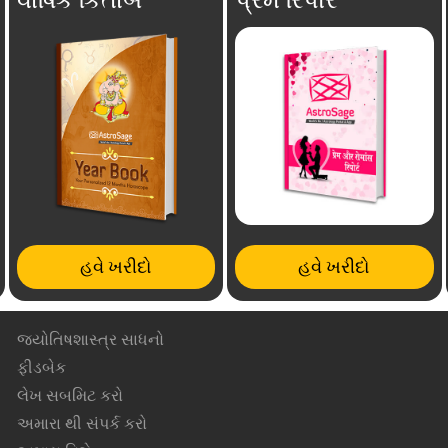
હવે ખરીદો
હવે ખરીદો
જ્યોતિષશાસ્ત્ર સાધનો
ફીડબેક
લેખ સબમિટ કરો
અમારા થી સંપર્ક કરો