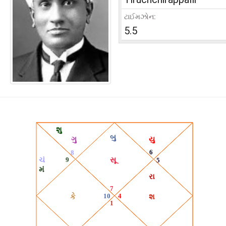
ટાઈમઝોન:
5.5