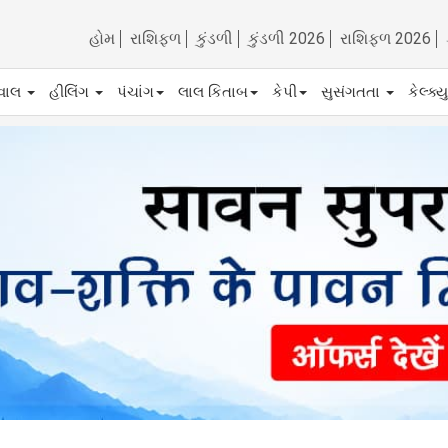
હોમ
રાશિફળ
કુંડળી
કુંડળી 2026
રાશિફળ 2026
ેવાલ
હીલિંગ
પંચાંગ
લાલ કિતાબ
કેપી
સુસંગતતા
કેલ્ક્